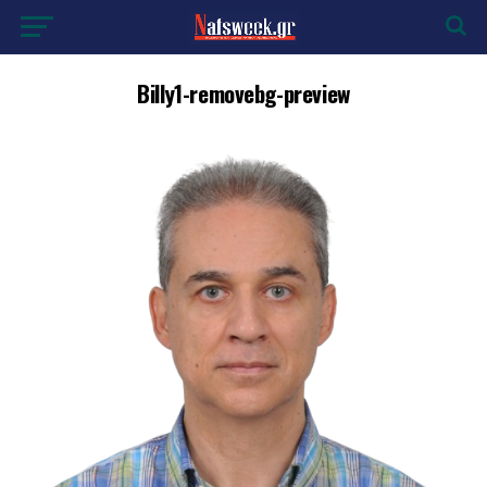
Billy1-removebg-preview