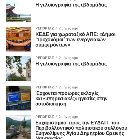
Η γελοιογραφία της εβδομάδας
ΡΕΠΟΡΤΑΖ
2 μήνες ago
ΚΕΔΕ για χωροταξικό ΑΠΕ: «Δήμοι
“τροχονόμοι” των ενεργειακών
συμφερόντων»
ΡΕΠΟΡΤΑΖ
2 μήνες ago
Η γελοιογραφία της εβδομάδας
ΡΕΠΟΡΤΑΖ
2 μήνες ago
Έρχονται πρόωρες εκλογές
και «υπηρεσιακές» ηγεσίες στην
αυτοδιοίκηση
ΡΕΠΟΡΤΑΖ
2 μήνες ago
Ευχαριστήριο προς την ΕΥΔΑΠ του
Περιβαλλοντικού πολιτιστικού συλλόγου
Ευηνολίμνης Αγίου Δημητρίου Ορεινής
Ναυπακτίας