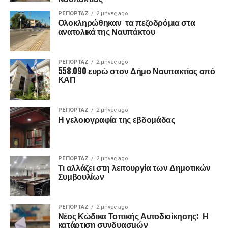
ΡΕΠΟΡΤΑΖ
2 μήνες ago
Ολοκληρώθηκαν τα πεζοδρόμια στα
ανατολικά της Ναυπάκτου
ΡΕΠΟΡΤΑΖ
2 μήνες ago
558.090 ευρώ στον Δήμο Ναυπακτίας από
ΚΑΠ
ΡΕΠΟΡΤΑΖ
2 μήνες ago
Η γελοιογραφία της εβδομάδας
ΡΕΠΟΡΤΑΖ
2 μήνες ago
Τι αλλάζει στη λειτουργία των Δημοτικών
Συμβουλίων
ΡΕΠΟΡΤΑΖ
2 μήνες ago
Νέος Κώδικα Τοπικής Αυτοδιοίκησης: Η
κατάρτιση συνδυασμών