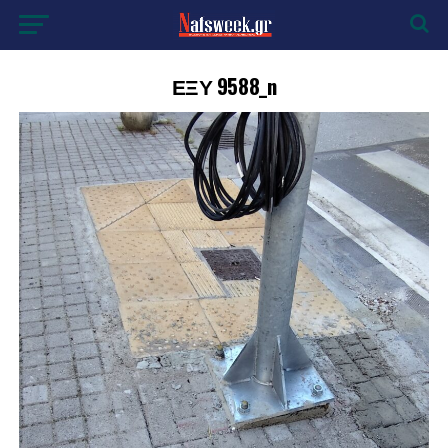
ΕΞΥ 9588_n