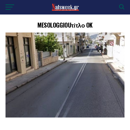
MESOLOGGIOUτίτλο OK