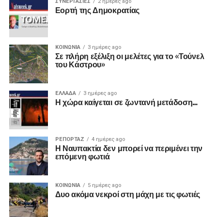
ΣΥΝΕΡΓΑΣΙΕΣ
2 ημέρες ago
Εορτή της Δημοκρατίας
ΚΟΙΝΩΝΙΑ
3 ημέρες ago
Σε πλήρη εξέλιξη οι μελέτες για το «Τούνελ
του Κάστρου»
ΕΛΛΑΔΑ
3 ημέρες ago
Η χώρα καίγεται σε ζωντανή μετάδοση…
ΡΕΠΟΡΤΑΖ
4 ημέρες ago
Η Ναυπακτία δεν μπορεί να περιμένει την
επόμενη φωτιά
ΚΟΙΝΩΝΙΑ
5 ημέρες ago
Δυο ακόμα νεκροί στη μάχη με τις φωτιές