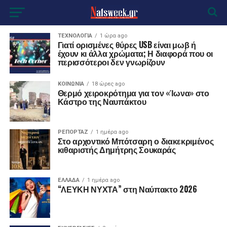
ΤΕΧΝΟΛΟΓΙΑ
1 ώρα ago
Γιατί ορισμένες θύρες USB είναι μωβ ή
έχουν κι άλλα χρώματα; Η διαφορά που οι
περισσότεροι δεν γνωρίζουν
ΚΟΙΝΩΝΙΑ
18 ώρες ago
Θερμό χειροκρότημα για τον «Ίωνα» στο
Κάστρο της Ναυπάκτου
ΡΕΠΟΡΤΑΖ
1 ημέρα ago
Στο αρχοντικό Μπότσαρη ο διακεκριμένος
κιθαριστής Δημήτρης Σουκαράς
ΕΛΛΑΔΑ
1 ημέρα ago
“ΛΕΥΚΗ ΝΥΧΤΑ” στη Ναύπακτο 2026