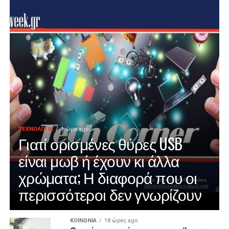
ΤΕΧΝΟΛΟΓΙΑ
1 ώρα ago
Γιατί ορισμένες θύρες USB
είναι μωβ ή έχουν κι άλλα
χρώματα; Η διαφορά που οι
περισσότεροι δεν γνωρίζουν
ΚΟΙΝΩΝΙΑ
18 ώρες ago