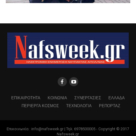
ΕΠΙΚΑΙΡΟΤΗΤΑ
ΚΟΙΝΩΝΙΑ
ΣΥΝΕΡΓΑΣΙΕΣ
ΕΛΛΑΔΑ
ΠΕΡΙΕΡΓΑ ΚΟΣΜΟΣ
ΤΕΧΝΟΛΟΓΙΑ
ΡΕΠΟΡΤΑΖ
Επικοινωνία : info@nafsweek.gr | Τηλ: 6978500005 - Copyright © 2017
Nafsweek.gr