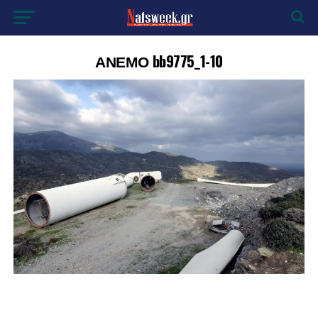
ΑΝΕΜΟ bb9775_1-10