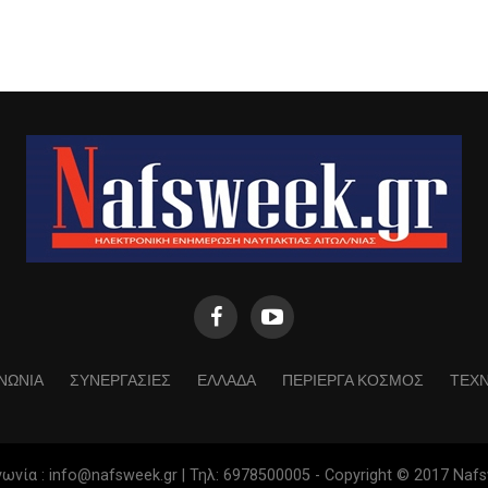
ΝΩΝΙΑ
ΣΥΝΕΡΓΑΣΙΕΣ
ΕΛΛΑΔΑ
ΠΕΡΙΕΡΓΑ ΚΟΣΜΟΣ
ΤΕΧ
ωνία : info@nafsweek.gr | Τηλ: 6978500005 - Copyright © 2017 Naf