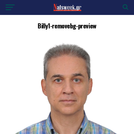
Billy1-removebg-preview