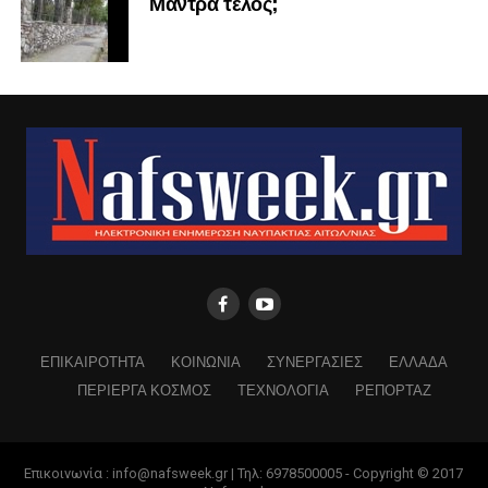
Μάντρα τέλος;
ΕΠΙΚΑΙΡΟΤΗΤΑ
ΚΟΙΝΩΝΙΑ
ΣΥΝΕΡΓΑΣΙΕΣ
ΕΛΛΑΔΑ
ΠΕΡΙΕΡΓΑ ΚΟΣΜΟΣ
ΤΕΧΝΟΛΟΓΙΑ
ΡΕΠΟΡΤΑΖ
Επικοινωνία : info@nafsweek.gr | Τηλ: 6978500005 - Copyright © 2017