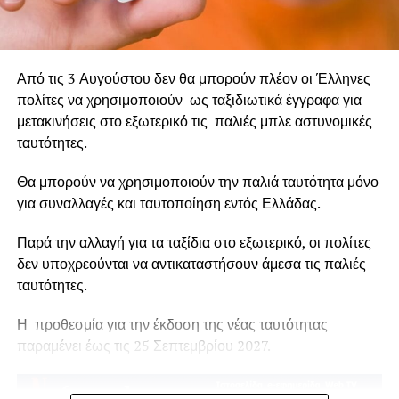
δοκιμάζονται στη χώρα μας, παρά το γεγονός ότι έχουμε
βιώσει τραγωδίες πρωτοφανούς έκτασης, οι οποίες
άφησαν βαθιά τραύματα στην κοινωνία. Αν δεν
μετατρέψουμε τη θλίψη και την αγανάκτηση σε συλλογική
Από τις 3 Αυγούστου δεν θα μπορούν πλέον οι Έλληνες
δράση, οι εικόνες της καταστροφής θα συνεχίσουν να
πολίτες να χρησιμοποιούν ως ταξιδιωτικά έγγραφα για
επαναλαμβάνονται, κάθε καλοκαίρι, σε ζωντανή μετάδοση.
μετακινήσεις στο εξωτερικό τις παλιές μπλε αστυνομικές
ταυτότητες.
Θα μπορούν να χρησιμοποιούν την παλιά ταυτότητα μόνο
για συναλλαγές και ταυτοποίηση εντός Ελλάδας.
Παρά την αλλαγή για τα ταξίδια στο εξωτερικό, οι πολίτες
δεν υποχρεούνται να αντικαταστήσουν άμεσα τις παλιές
ταυτότητες.
Η προθεσμία για την έκδοση της νέας ταυτότητας
παραμένει έως τις 25 Σεπτεμβρίου 2027.