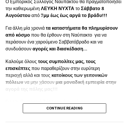
Ο Εμπορικός Σύλλογος Ναυπάκτου θα πραγματοποιήσει
την καθιερωμένη
ΛΕΥΚΗ ΝΥΧΤΑ
το
Σάββατο 8
Αυγούστου
από
7μμ έως έως αργά το βράδυ!!!
Για άλλη μία χρονιά
τα καταστήματα θα πλημυρίσουν
από κόσμο
που θα έρθουν στη Ναύπακτο για να
περάσουν ένα χαρούμενο Σαββατόβραδο και να
συνδυάσουν
αγορές και διασκέδαση
…
Καλούμε όλους
τους συμπολίτες μας
,
τους
επισκέπτες
που παραθερίζουν στην ευρύτερη
περιοχή αλλά και τους
κατοίκους των γειτονικών
πόλεων
να μην χάσουν
μια μοναδική εμπειρία στην
αγορά της πόλης μας!!!
Για τον
Εμπορικό Σύλλογο Ναυπάκτου
CONTINUE READING
Ο Πρόεδρος
Παπαϊωάννου Αποστόλης