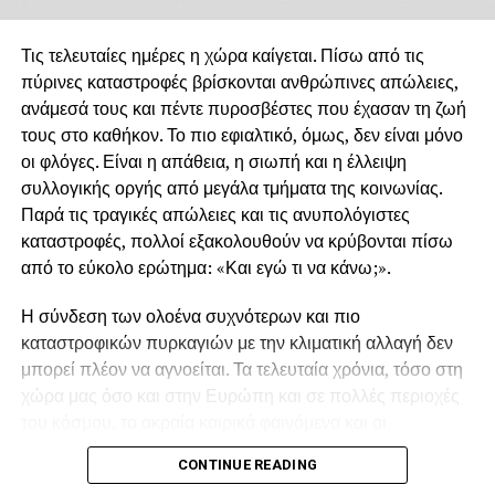
Τις τελευταίες ημέρες η χώρα καίγεται. Πίσω από τις
πύρινες καταστροφές βρίσκονται ανθρώπινες απώλειες,
ανάμεσά τους και πέντε πυροσβέστες που έχασαν τη ζωή
τους στο καθήκον. Το πιο εφιαλτικό, όμως, δεν είναι μόνο
οι φλόγες. Είναι η απάθεια, η σιωπή και η έλλειψη
συλλογικής οργής από μεγάλα τμήματα της κοινωνίας.
Παρά τις τραγικές απώλειες και τις ανυπολόγιστες
καταστροφές, πολλοί εξακολουθούν να κρύβονται πίσω
από το εύκολο ερώτημα: «Και εγώ τι να κάνω;».
Η σύνδεση των ολοένα συχνότερων και πιο
καταστροφικών πυρκαγιών με την κλιματική αλλαγή δεν
μπορεί πλέον να αγνοείται. Τα τελευταία χρόνια, τόσο στη
χώρα μας όσο και στην Ευρώπη και σε πολλές περιοχές
του κόσμου, τα ακραία καιρικά φαινόμενα και οι
παρατεταμένοι καύσωνες δημιουργούν συνθήκες που
CONTINUE READING
ευνοούν την εκδήλωση και την ταχύτατη εξάπλωση των