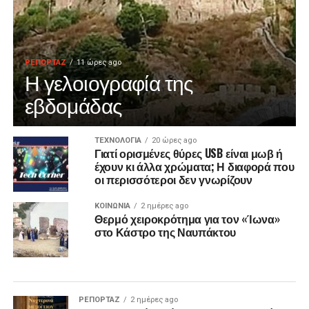
ΡΕΠΟΡΤΑΖ
11 ώρες ago
Η γελοιογραφία της
εβδομάδας
ΤΕΧΝΟΛΟΓΙΑ
20 ώρες ago
Γιατί ορισμένες θύρες USB είναι μωβ ή
έχουν κι άλλα χρώματα; Η διαφορά που
οι περισσότεροι δεν γνωρίζουν
ΚΟΙΝΩΝΙΑ
2 ημέρες ago
Θερμό χειροκρότημα για τον «Ίωνα»
στο Κάστρο της Ναυπάκτου
ΡΕΠΟΡΤΑΖ
2 ημέρες ago