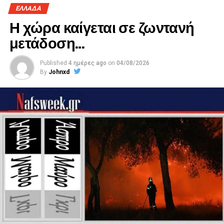
ΕΛΛΑΔΑ
Η χώρα καίγεται σε ζωντανή
Η Γραμματέας
μετάδοση…
Κόκλα Κατερίνα
Published
4 ημέρες ago
on
04/08/2026
By
Johnxd