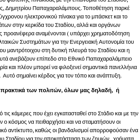
ας, Δημητρίου Παπαχαραλάμπους. Τοποθέτηση παρκέ
ύγχρονου ηλεκτρονικού πίνακα για το μπάσκετ και το
των στην κερκίδα του Σταδίου, αλλά και οργάνων
ς προανέφερα αναμένονται ( υπάρχει χρηματοδότηση
ταικών Συστημάτων για την Ενεργειακή Αυτονομία του
υ μαντρότοιχου στη δυτική πλευρά του Σταδίου και η
αυτά ανεβάζουν επίπεδο στο Εθνικό Παπαχαραλάμπειο
ία και πλέον μπορεί να φιλοξενεί σημαντικά πανελλήνια
 Αυτό σημαίνει κέρδος για τον τόπο και ανάπτυξη.
α πρακτικά των πολιτών, όλων μας δηλαδή, ή
ις κάμερες που έχει εγκατασταθεί στο Στάδιο και με την
 ο κόσμος να πειθαρχήσει και να σταματήσουν οι
μικό αντίκτυπο, καθώς οι βανδαλισμοί απορροφούσαν ένα
υ Σταδίου για την αποκατάσταση των ζημιών, χρήματα