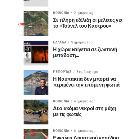
Μπότσαρη
Ναύπακτο
ο
2026
ΚΟΙΝΩΝΙΑ
2 ημέρες ago
διακεκριμένος
Σε πλήρη εξέλιξη οι μελέτες για
Θερμό
το «Τούνελ του Κάστρου»
ΚΟΙΝΩΝΙΑ
κιθαριστής
Με
7
ώρες
Δημήτρης
μεγάλη
ago
χειροκρότημα
Σουκαράς
επιτυχία
ΕΛΛΑΔΑ
3 ημέρες ago
Η χώρα καίγεται σε ζωντανή
πραγματοποιήθηκε
για
μετάδοση…
την
Τετάρτη,
τον
5
ΡΕΠΟΡΤΑΖ
3 ημέρες ago
Αυγούστου
Η Ναυπακτία δεν μπορεί να
«Ίωνα»
2026,
περιμένει την επόμενη φωτιά
στο
στο
Κάστρο
ΚΟΙΝΩΝΙΑ
4 ημέρες ago
της
Κάστρο
Δυο ακόμα νεκροί στη μάχη
Ναυπάκτου,
με τις φωτιές
η
της
θεατρική
παράσταση «Ίων
ΚΟΙΝΩΝΙΑ
6 ημέρες ago
Εγκαίνια Δημοτικού γηπέδου
του