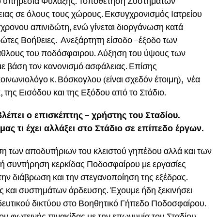
πό υπηρεσία Φύλαξης. Τοποθέτηση Συστημάτων
ειας σε όλους τους χώρους. Εκσυγχρονισμός Ιατρείου
ρονου απινιδώτη, ενώ γίνεται διοργάνωση κατά
ρώτες Βοήθειες. Ανεξάρτητη είσοδο –έξοδο των
άθλους του ποδόσφαιρου. Αύξηση του ύψους των
με βάση τον κανονισμό ασφάλειας. Επίσης
οινωνιολόγο κ. Βόσκογλου (είναι σχεδόν έτοιμη), νέα
της Εισόδου και της Εξόδου από το Στάδιο.
έπει ο επισκέπτης – χρήστης του Σταδίου.
μας τι έχει αλλάξει στο Στάδιο σε επίπεδο έργων.
ιση των αποδυτήριων του κλειστού γηπέδου αλλά και των
ή συντήρηση κερκίδας Ποδοσφαίρου με εργασίες
ην διάβρωση και την στεγανοποίηση της εξέδρας.
 και συστημάτων άρδευσης. Έχουμε ήδη ξεκινήσει
ρδευτικού δικτύου στο Βοηθητικό Γήπεδο Ποδοσφαίρου.
υ φωτεινής πινακίδας με την επωνυμία του Σταδίου,