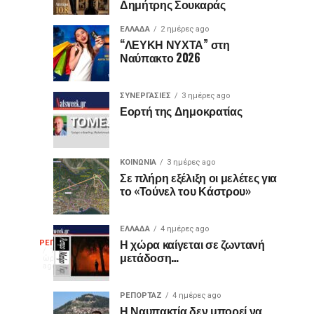
Δημήτρης Σουκαράς
θύρες
για
USB
τον
ΕΛΛΑΔΑ
2 ημέρες ago
είναι
«Ίωνα»
“ΛΕΥΚΗ ΝΥΧΤΑ” στη
Ναύπακτο 2026
μωβ
στο
ή
Κάστρο
έχουν
της
ΣΥΝΕΡΓΑΣΙΕΣ
3 ημέρες ago
κι
Ναυπάκτου
Εορτή της Δημοκρατίας
άλλα
χρώματα;
Η
ΚΟΙΝΩΝΙΑ
3 ημέρες ago
διαφορά
Σε πλήρη εξέλιξη οι μελέτες για
το «Τούνελ του Κάστρου»
που
οι
περισσότεροι
ΕΛΛΑΔΑ
4 ημέρες ago
Η
δεν
Η χώρα καίγεται σε ζωντανή
ΡΕΠΟΡΤΑΖ
11
μετάδοση…
γνωρίζουν
ώρες
ago
γελοιογραφία
ΡΕΠΟΡΤΑΖ
4 ημέρες ago
Η Ναυπακτία δεν μπορεί να