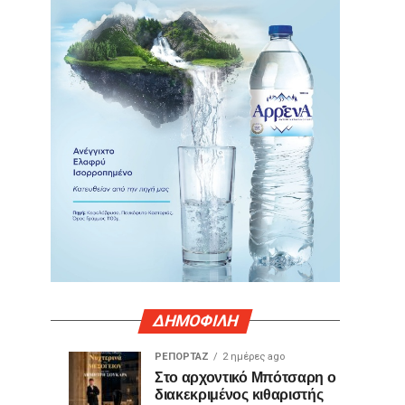
ΔΗΜΟΦΙΛΗ
ΡΕΠΟΡΤΑΖ
2 ημέρες ago
Γιατί
Θερμό
ΤΕΧΝΟΛΟΓΙΑ
ΚΟΙΝΩΝΙΑ
Στο αρχοντικό Μπότσαρη ο
19
1
διακεκριμένος κιθαριστής
ορισμένες
χειροκρότημα
ώρες
ημέρα
ago
ago