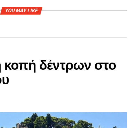
YOU MAY LIKE
η κοπή δέντρων στο
ου