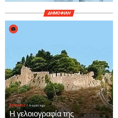
ΔΗΜΟΦΙΛΗ
ΡΕΠΟΡΤΑΖ
6 ώρες ago
Η γελοιογραφία της