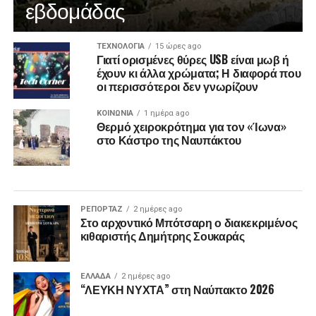
εβδομάδας
ΤΕΧΝΟΛΟΓΙΑ
15 ώρες ago
Γιατί ορισμένες θύρες USB είναι μωβ ή
έχουν κι άλλα χρώματα; Η διαφορά που
οι περισσότεροι δεν γνωρίζουν
ΚΟΙΝΩΝΙΑ
1 ημέρα ago
Θερμό χειροκρότημα για τον «Ίωνα»
στο Κάστρο της Ναυπάκτου
ΡΕΠΟΡΤΑΖ
2 ημέρες ago
Στο αρχοντικό Μπότσαρη ο διακεκριμένος
κιθαριστής Δημήτρης Σουκαράς
ΕΛΛΑΔΑ
2 ημέρες ago
“ΛΕΥΚΗ ΝΥΧΤΑ” στη Ναύπακτο 2026