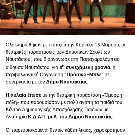
Ολοκληρώθηκαν με επιτυχία την Κυριακή 18 Μαρτίου, οι
θεατρικές παραστάσεις των Δημοτικών Σχολείων
Ναυπάκτου , που διοργάνωσε στη Παπαχαραλάμπειο
η
αίθουσα Ναυπάκτου για
8
συνεχόμενη χρονιά
, η
περιβαλλοντική Οργάνωση “
Πράσινο+Μπλε
” σε
συνεργασία με τον
Δήμο Ναυπακτίας
.
Η αυλαία έπεσε
με την θεατρική παράσταση «Όμορφη
πόλη» που παρουσίασαν με πολύ αγάπη τα παιδιά του
Κέντρο Δημιουργικής Απασχόλησης Παιδιών με
Αναπηρία
Κ.Δ.ΑΠ- μεΑ του Δήμου Ναυπακτίας
,
Οι παρευρισκόμενοι θεατές κάθε ηλικίας, χειροκρότησαν