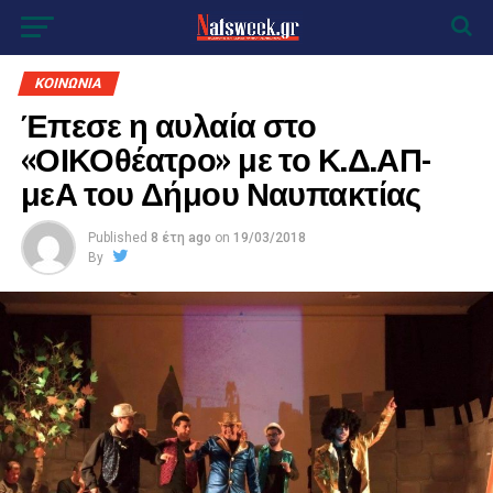
ΚΟΙΝΩΝΙΑ
Έπεσε η αυλαία στο
«ΟΙΚΟθέατρο» με το Κ.Δ.ΑΠ-
μεΑ του Δήμου Ναυπακτίας
Published
8 έτη ago
on
19/03/2018
By