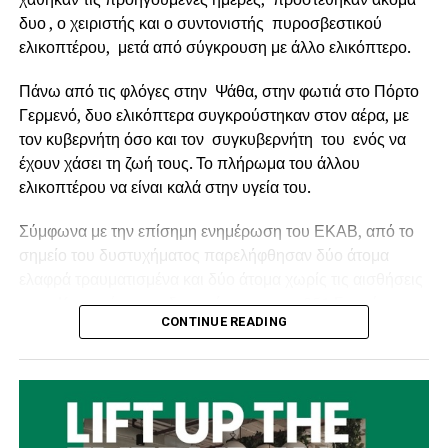
δυο , ο χειριστής και ο συντονιστής πυροσβεστικού
ελικοπτέρου, μετά από σύγκρουση με άλλο ελικόπτερο.
Πάνω από τις φλόγες στην Ψάθα, στην φωτιά στο Πόρτο
Γερμενό, δυο ελικόπτερα συγκρούστηκαν στον αέρα, με
τον κυβερνήτη όσο και τον συγκυβερνήτη του ενός να
έχουν χάσει τη ζωή τους. Το πλήρωμα του άλλου
ελικοπτέρου να είναι καλά στην υγεία του.
Ο Δήμαρχος Ναυπακτίας κ.
Βασίλης Γκίζας
δήλωσε
Σύμφωνα με την επίσημη ενημέρωση του ΕΚΑΒ, από το
σχετικά: «
Η Παράκαμψη του Κάστρου Ναυπάκτου
σημείο του δυστυχήματος παρελήφθησαν δύο άτομα
αποτελεί ένα έργο ορόσημο. Ένα μεγάλο και φιλόδοξο
ελαφρά τραυματισμένα και δύο άτομα χωρίς τις αισθήσεις
έργο, που μπορεί να αλλάξει καθοριστικά τη λειτουργία,
τους. Και οι τέσσερις διακομίστηκαν στο 251 Γενικό
την εικόνα και την προοπτική της πόλης μας. Με την
CONTINUE READING
Νοσοκομείο Αεροπορίας (251 ΓΝΑ).
εξασφάλιση της χρηματοδότησης και τη διαμόρφωση του
αναγκαίου θεσμικού πλαισίου, περνάμε πλέον στο
Οι κυβερνήτες των ελικοπτέρων ήταν αλλοδαποί και οι
κρίσιμο στάδιο της πλήρους μελετητικής ωρίμανσης.
συγκυβερνήτες – συντονιστές Έλληνες.
Πρόκειται για μία εξαιρετικά σημαντική εξέλιξη,
αποτέλεσμα σχεδιασμού, επιμονής και συνεχούς
Τα δύο ελικόπτερα τύπου BELL, ήταν μισθωμένα από το