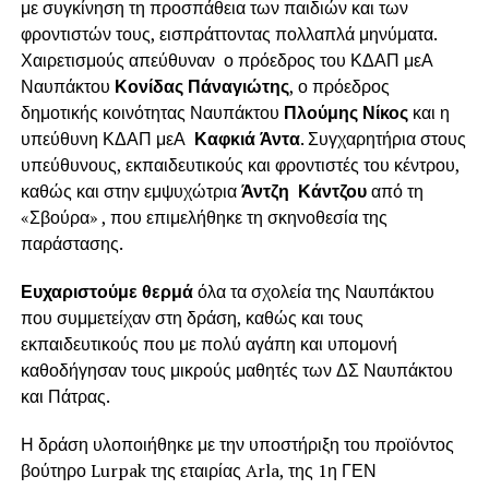
με συγκίνηση τη προσπάθεια των παιδιών και των
φροντιστών τους, εισπράττοντας πολλαπλά μηνύματα.
Χαιρετισμούς απεύθυναν ο πρόεδρος του ΚΔΑΠ μεΑ
Ναυπάκτου
Κονίδας Πάναγιώτης
, ο πρόεδρος
δημοτικής κοινότητας Ναυπάκτου
Πλούμης Νίκος
και η
υπεύθυνη ΚΔΑΠ μεΑ
Καφκιά Άντα
. Συγχαρητήρια στους
υπεύθυνους, εκπαιδευτικούς και φροντιστές του κέντρου,
καθώς και στην εμψυχώτρια
Άντζη Κάντζου
από τη
«Σβούρα» , που επιμελήθηκε τη σκηνοθεσία της
παράστασης.
Ευχαριστούμε θερμά
όλα τα σχολεία της Ναυπάκτου
που συμμετείχαν στη δράση, καθώς και τους
εκπαιδευτικούς που με πολύ αγάπη και υπομονή
καθοδήγησαν τους μικρούς μαθητές των ΔΣ Ναυπάκτου
και Πάτρας.
Η δράση υλοποιήθηκε με την υποστήριξη του προϊόντος
βούτηρο Lurpak της εταιρίας Arla, της 1η ΓΕΝ