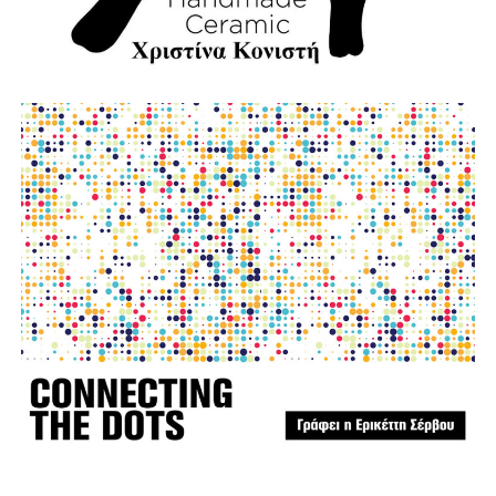
φωτο:aftodioikisi