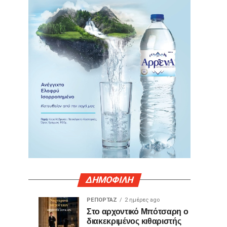
ΔΗΜΟΦΙΛΗ
ΡΕΠΟΡΤΑΖ
2 ημέρες ago
Γιατί
Θερμό
ΤΕΧΝΟΛΟΓΙΑ
ΚΟΙΝΩΝΙΑ
Στο αρχοντικό Μπότσαρη ο
16
1
διακεκριμένος κιθαριστής
ορισμένες
χειροκρότημα
ώρες
ημέρα
ago
ago