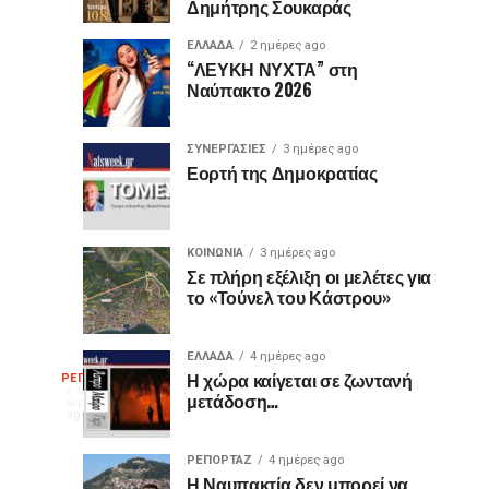
Δημήτρης Σουκαράς
θύρες
για
USB
τον
ΕΛΛΑΔΑ
2 ημέρες ago
είναι
«Ίωνα»
“ΛΕΥΚΗ ΝΥΧΤΑ” στη
Ναύπακτο 2026
μωβ
στο
ή
Κάστρο
έχουν
της
ΣΥΝΕΡΓΑΣΙΕΣ
3 ημέρες ago
κι
Ναυπάκτου
Εορτή της Δημοκρατίας
άλλα
χρώματα;
Η
ΚΟΙΝΩΝΙΑ
3 ημέρες ago
διαφορά
Σε πλήρη εξέλιξη οι μελέτες για
το «Τούνελ του Κάστρου»
που
οι
περισσότεροι
ΕΛΛΑΔΑ
4 ημέρες ago
Η
δεν
Η χώρα καίγεται σε ζωντανή
ΡΕΠΟΡΤΑΖ
8
μετάδοση…
γνωρίζουν
ώρες
ago
γελοιογραφία
ΡΕΠΟΡΤΑΖ
4 ημέρες ago
Η Ναυπακτία δεν μπορεί να