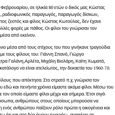
Φεβρουαρίου, σε ηλικία 80 ετών ο δικός μας Κώστας
ς, ραδιοφωνικός παραγωγός, παραγωγός δίσκων,
ς ζεστός και φίλος Κώστας Κωτούλας, δεν έχανε
ολλές φορές με πάθος. Οι φίλοι του γνώρισαν τον
μέσα από εκείνον.
νιο μέσα από τους στίχους του που γινήκανε τραγούδια
 με τους φίλους του: Γιάννη Σπανό, Γιώργο
ρα Γαλάνη,Αρλέτα, Μιχάλη Βιολάρη, Καίτη Χωματά,
ατάλογο να είναι ατελείωτος, την δεκαετία του 1960-70.
λους που απέκτησα. Στο στρατό π.χ. γνώρισα τον
 εδώ και πενήντα χρόνια είμαστε ακόμα φίλοι. Μέσω του
τον οποίο είμαστε φίλοι μέχρι και σήμερα. Έτσι σιγά-
ρόσωπα, ανθρώπους στους οποίους μπορούσα να
η ενός ανθρώπου παίζουν ρόλο πρώτα η οικογένεια και
ω ότι και στα δύο ήμουν τυχερός», αναφέρει σε