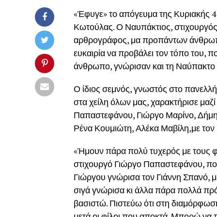
«Έφυγε» το απόγευμα της Κυριακής 4 
Κωτούλας. Ο Ναυπάκτιος, στιχουργό
αρθρογράφος, μα προπάντων άνθρωπο
ευκαιρία να προβάλει τον τόπο του, π
άνθρωπο, γνώρισαν και τη Ναύπακτο 
Ο ίδιος σεμνός, γνωστός στο πανελλή
στα χείλη όλων μας, χαρακτήρισε μαζί
Παπαστεφάνου, Γιώργο Μαρίνο, Δήμητ
Ρένα Κουμιώτη, Αλέκα Μαβίλη,με τον κ
«Ήμουν πάρα πολύ τυχερός με τους φί
στιχουργό Γιώργο Παπαστεφάνου, που
Γιώργου γνώρισα τον Γιάννη Σπανό, με 
σιγά γνώρισα κι άλλα πάρα πολλά π
βασιστώ. Πιστεύω ότι στη διαμόρφωσ
μετά οι φίλοι που αποκτά. Μπορώ να π