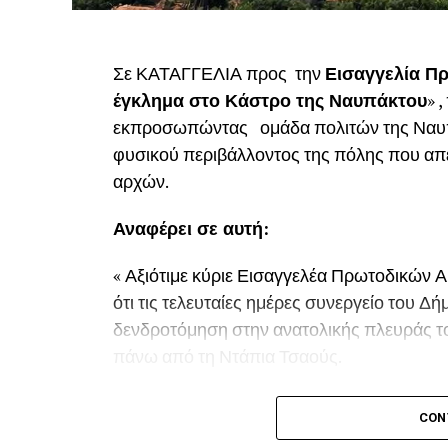
Σε ΚΑΤΑΓΓΕΛΙΑ προς την
Εισαγγελία Πρ
έγκλημα στο Κάστρο της Ναυπάκτου
» 
εκπροσωπώντας ομάδα πολιτών της Ναυπάκ
φυσικού περιβάλλοντος της πόλης που απε
αρχών.
Αναφέρει σε αυτή:
« Αξιότιμε κύριε Εισαγγελέα Πρωτοδικών Α
ότι τις τελευταίες ημέρες συνεργείο του 
δενδροτόμηση στην ανατολικής πλευράς τ
πάνω από τη Ντάπια Τσαούς.
Παρόμοια ενέργεια πραγματοποιήθηκε και
CON
τώρα την οργισμένη αντίδραση των κατοίκ