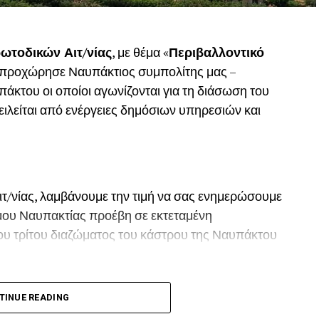
ωτοδικών Αιτ/νίας
, με θέμα «
Περιβαλλοντικό
, προχώρησε Ναυπάκτιος συμπολίτης μας –
του οι οποίοι αγωνίζονται για τη διάσωση του
ιλείται από ενέργειες δημόσιων υπηρεσιών και
ιτ/νίας, λαμβάνουμε την τιμή να σας ενημερώσουμε
Δήμου Ναυπακτίας προέβη σε εκτεταμένη
ου τρίτου διαζώματος του κάστρου της Ναυπάκτου
 το Καλοκαίρι του 2022 προκαλώντας όπως και
TINUE READING
ων του παραδοσιακού οικισμού της πόλης της