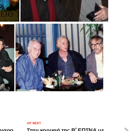
UP NEXT
έγαρο
Στην κορυφή της Β’ ΕΠΣΝΑ με