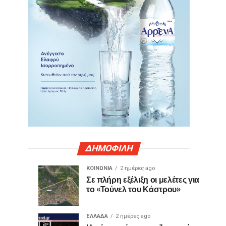
ΔΗΜΟΦΙΛΗ
ΚΟΙΝΩΝΙΑ
2 ημέρες ago
“ΛΕΥΚΗ ΝΥΧΤΑ”
Εορτή
ΕΛΛΑΔΑ
ΣΥΝΕΡΓΑΣΙΕΣ
Σε πλήρη εξέλιξη οι μελέτες για
1
1
το «Τούνελ του Κάστρου»
στη
της
ώρα
ημέρα
ago
ago
Ναύπακτο
Δημοκρατίας
2026
ΕΛΛΑΔΑ
2 ημέρες ago