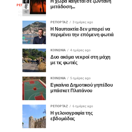
Η χώρα καίγεται σε ζωντανή
Στο
μετάδοση…
ΡΕΠΟΡΤΑΖ
Ρεσιτάλ
1
ώρα
κλασικής
ago
αρχοντικό
κιθάρας
ΡΕΠΟΡΤΑΖ
3 ημέρες ago
Η Ναυπακτία δεν μπορεί να
«Νυχτερινά
Μπότσαρη
περιμένει την επόμενη φωτιά
της
Μεσογείου»
ο
στον
ΚΟΙΝΩΝΙΑ
4 ημέρες ago
Κήπο
Δυο ακόμα νεκροί στη μάχη
διακεκριμένος
του
με τις φωτιές
Αρχοντικού
κιθαριστής
Μπότσαρη
ΚΟΙΝΩΝΙΑ
5 ημέρες ago
Ο
Δημήτρης
Εγκαίνια Δημοτικού γηπέδου
Δήμος
μπάσκετ Πλατάνου
Ναυπακτίας
Σουκαράς
προσκαλεί
το
ΡΕΠΟΡΤΑΖ
6 ημέρες ago
Η γελοιογραφία της
κοινό
εβδομάδας
σε
μία