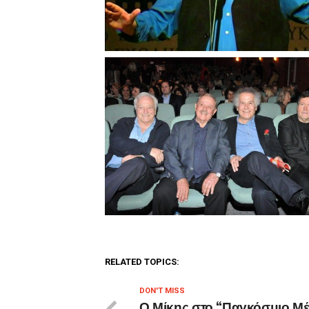
RELATED TOPICS:
DON'T MISS
Ο Μίκης στο “Παγκόσμιο Μ