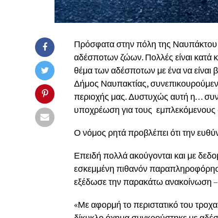
Πρόσφατα στην πόλη της Ναυπάκτου ε
αδέσποτων ζώων. Πολλές είναι κατά κα
θέμα των αδέσποτων με ένα να είναι β
Δήμος Ναυπακτίας, συνεπικουρούμενο
περιοχής μας. Δυστυχώς αυτή η… συνε
υποχρέωση για τους εμπλεκόμενους 
Ο νόμος ρητά προβλέπει ότι την ευθύν
Επειδή πολλά ακούγονται και με δεδομ
εσκεμμένη πιθανόν παραπληροφόρη
εξέδωσε την παρακάτω ανακοίνωση – 
«Με αφορμή το περιστατικό του τροχα
δίκυκλο όχημα συγκρούστηκε με αδέσ