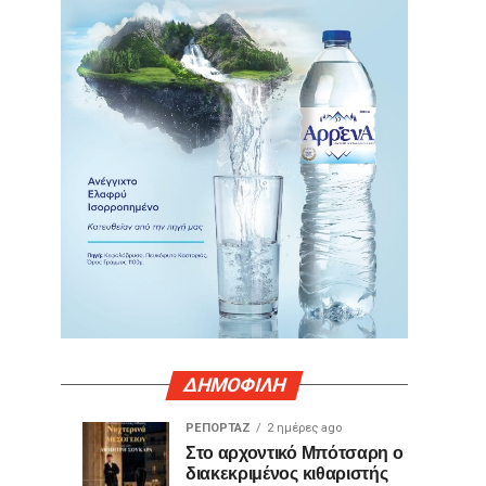
ΔΗΜΟΦΙΛΗ
ΡΕΠΟΡΤΑΖ
2 ημέρες ago
Γιατί
Θερμό
ΤΕΧΝΟΛΟΓΙΑ
ΚΟΙΝΩΝΙΑ
Στο αρχοντικό Μπότσαρη ο
21
2
διακεκριμένος κιθαριστής
ορισμένες
χειροκρότημα
ώρες
ημέρες
ago
ago