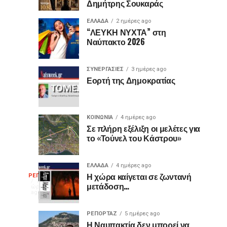
Δημήτρης Σουκαράς
θύρες
για
USB
τον
ΕΛΛΑΔΑ
2 ημέρες ago
είναι
«Ίωνα»
“ΛΕΥΚΗ ΝΥΧΤΑ” στη
Ναύπακτο 2026
μωβ
στο
ή
Κάστρο
έχουν
της
ΣΥΝΕΡΓΑΣΙΕΣ
3 ημέρες ago
κι
Ναυπάκτου
Εορτή της Δημοκρατίας
άλλα
χρώματα;
Η
ΚΟΙΝΩΝΙΑ
4 ημέρες ago
διαφορά
Σε πλήρη εξέλιξη οι μελέτες για
το «Τούνελ του Κάστρου»
που
οι
περισσότεροι
ΕΛΛΑΔΑ
4 ημέρες ago
Η
δεν
Η χώρα καίγεται σε ζωντανή
ΡΕΠΟΡΤΑΖ
12
μετάδοση…
γνωρίζουν
ώρες
ago
γελοιογραφία
ΡΕΠΟΡΤΑΖ
5 ημέρες ago
Η Ναυπακτία δεν μπορεί να