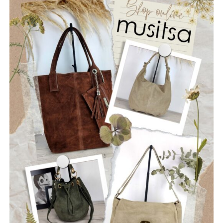
ΡΩΓΜΕΣ
Οι “Ρωγμές” είναι ένα νεοσύστατο ελληνικό ροκ
συγκρότημα που ιδρύθηκε τον Ιούλιο του 2025, με έδρα
την Ναύπακτο. Το όνομά τους αντικατοπτρίζει τη
φιλοσοφία τους: να ραγίσουν τις βεβαιότητες, να σπάσουν
τη σιωπή και να αφήσουν το φως να περάσει μέσα από τις
ρωγμές της καθημερινότητας. Με ήχο που ισορροπεί
ανάμεσα στο εναλλακτικό ροκ, τον ελληνικό στίχο και την
ωμή ενέργεια της σκηνής, οι Ρωγμές δημιουργούν
μουσική που μιλά για την κοινωνία, τις εσωτερικές μάχες
και την ανάγκη για αλήθεια.
Μέλη του συγκροτήματος: Ανδρεόπουλος Αντώνης –
Φωνή & Κιθάρα, Σαράντης Δημήτρης – Κιθάρα, Νικολάου
Θωμάς – Μπάσο, Μηλιώνης Γρηγόρης – Τύμπανα.