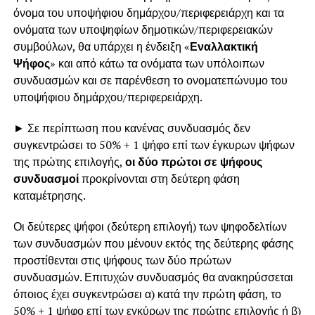
όνομα του υποψήφιου δημάρχου/περιφερειάρχη και τα
ονόματα των υποψηφίων δημοτικών/περιφερειακών
συμβούλων, θα υπάρχει η ένδειξη «
Εναλλακτική
Ψήφος
» και από κάτω τα ονόματα των υπόλοιπων
συνδυασμών και σε παρένθεση το ονοματεπώνυμο του
υποψήφιου δημάρχου/περιφερειάρχη.
► Σε περίπτωση που κανένας συνδυασμός δεν
συγκεντρώσει το 50% + 1 ψήφο επί των έγκυρων ψήφων
της πρώτης επιλογής,
οι δύο πρώτοι σε ψήφους
συνδυασμοί
προκρίνονται στη δεύτερη φάση
καταμέτρησης.
Οι δεύτερες ψήφοι (δεύτερη επιλογή) των ψηφοδελτίων
των συνδυασμών που μένουν εκτός της δεύτερης φάσης
προστίθενται στις ψήφους των δύο πρώτων
συνδυασμών. Επιτυχών συνδυασμός θα ανακηρύσσεται
όποιος έχει συγκεντρώσει α) κατά την πρώτη φάση, το
50% + 1 ψήφο επί των εγκύρων της πρώτης επιλογής ή β)