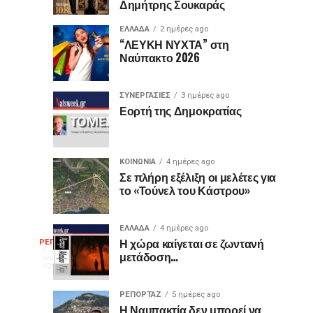
Δημήτρης Σουκαράς
θύρες
για
USB
τον
ΕΛΛΑΔΑ
2 ημέρες ago
είναι
«Ίωνα»
“ΛΕΥΚΗ ΝΥΧΤΑ” στη
Ναύπακτο 2026
μωβ
στο
ή
Κάστρο
έχουν
της
ΣΥΝΕΡΓΑΣΙΕΣ
3 ημέρες ago
κι
Ναυπάκτου
Εορτή της Δημοκρατίας
άλλα
χρώματα;
Η
ΚΟΙΝΩΝΙΑ
4 ημέρες ago
διαφορά
Σε πλήρη εξέλιξη οι μελέτες για
το «Τούνελ του Κάστρου»
που
οι
περισσότεροι
ΕΛΛΑΔΑ
4 ημέρες ago
Η
δεν
Η χώρα καίγεται σε ζωντανή
ΡΕΠΟΡΤΑΖ
13
μετάδοση…
γνωρίζουν
ώρες
ago
γελοιογραφία
ΡΕΠΟΡΤΑΖ
5 ημέρες ago
Η Ναυπακτία δεν μπορεί να