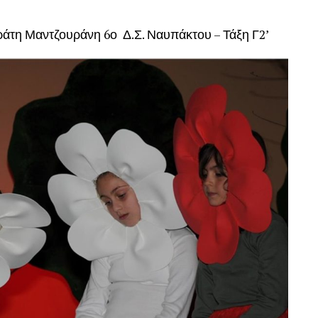
ου
άτη Μαντζουράνη 6ο Δ.Σ. Ναυπάκτου – Τάξη Γ2’