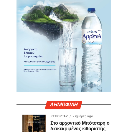
ΔΗΜΟΦΙΛΗ
ΡΕΠΟΡΤΑΖ
2 ημέρες ago
Γιατί
Θερμό
ΤΕΧΝΟΛΟΓΙΑ
ΚΟΙΝΩΝΙΑ
Στο αρχοντικό Μπότσαρη ο
22
2
διακεκριμένος κιθαριστής
ορισμένες
χειροκρότημα
ώρες
ημέρες
ago
ago