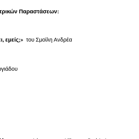
ατρικών Παραστάσεων:
ι, εμείς;»
του Σμοϊλη Ανδρέα
ργιάδου