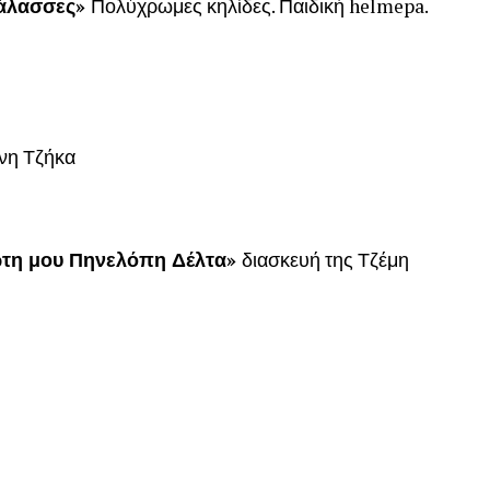
θάλασσες»
Πολύχρωμες κηλίδες. Παιδική helmepa.
ννη Τζήκα
τη μου Πηνελόπη Δέλτα»
διασκευή της Τζέμη