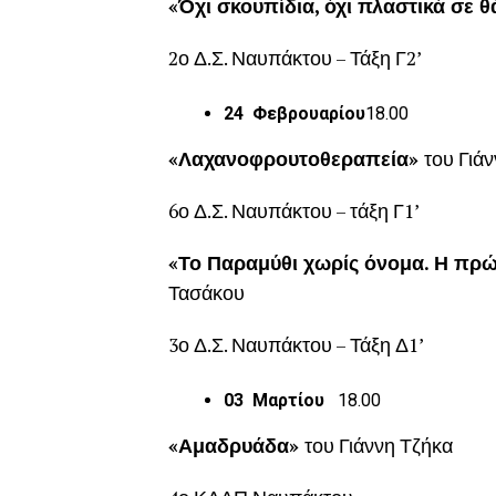
«Όχι σκουπίδια, όχι πλαστικά σε 
2ο Δ.Σ. Ναυπάκτου – Τάξη Γ2’
24 Φεβρουαρίου
18.00
«Λαχανοφρουτοθεραπεία»
του Γιά
6ο Δ.Σ. Ναυπάκτου – τάξη Γ1’
«Το Παραμύθι χωρίς όνομα.
Η πρώ
Τασάκου
3ο Δ.Σ. Ναυπάκτου – Τάξη Δ1’
03 Μαρτίου
18.00
«Αμαδρυάδα»
του Γιάννη Τζήκα