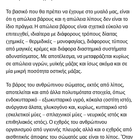
Το βασικό που θα πρέπει να έχουµε στο µυαλό µας, είναι
ότι η απώλεια βάρους και η απώλεια λίπους δεν είναι το
ίδιο πράγµα. Η απώλεια βάρους είναι σχετικά εύκολο να
επιτευχθεί, ιδιαίτερα µε διάφορους τρόπους δίαιτας
(χημικές – θερμιδικές – μονοφαγίας), διάφορους τύπους
από μαγικές κρέμες και διάφορα διαστημικά συστήματα
αδυνατίσματος. Με αποτέλεσμα, να µεταφράζεται κυρίως
σε απώλεια υγρών, µυϊκής µάζας και ίσως ακόµα και σε
µία µικρή ποσότητα οστικής µάζας.
Το βάρος του ανθρώπινου σώματος, εκτός από λίπος,
αποτελείται και από άλλα πολυτιμότατα στοιχεία, όπως
ενδοκυτταρικό – εξωκυτταρικό υγρό, κόκαλα (οστίτη ιστό),
ανόργανα άλατα, γλυκογόνο και, κυρίως, κυτταρικό ιστό
(σκελετικοί μύες – σπλαχνικοί μύες – νευρικός ιστός και
επιθηλιακός ιστός). Ο εχθρός του ανθρώπινου
οργανισμού από υγιεινής πλευράς αλλά και ο εχθρός από
αισθητικής άποψης του σώματός μας είναι το λίπος. ΄Όταν