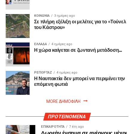
ΚΟΙΝΩΝΙΑ
3 ημέρες ago
Σε πλήρη εξέλιξη οι μελέτες για το «Τούνελ
του Κάστρου»
ΕΛΛΑΔΑ
4 ημέρες ago
Η χώρα καίγεται σε ζωντανή μετάδοση…
ΡΕΠΟΡΤΑΖ
4 ημέρες ago
Η Ναυπακτία δεν μπορεί να περιμένει την
επόμενη φωτιά
MORE ΔΗΜΟΦΙΛΗ
ΠΡΟΤΕΙΝΟΜΕΝΑ
ΕΠΙΚΑΙΡΟΤΗΤΑ
7 έτη ago
Δωρεάν ένσημα σε ανέργους μέχρι