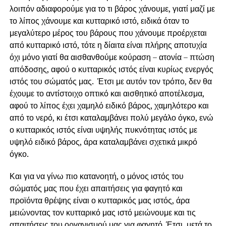
λοιπόν αδιαφορούμε για το τι βάρος χάνουμε, γιατί μαζί με
το λίπος χάνουμε και κυτταρικό ιστό, ειδικά όταν το
μεγαλύτερο μέρος του βάρους που χάνουμε προέρχεται
από κυτταρικό ιστό, τότε η δίαιτα είναι πλήρης αποτυχία
όχι μόνο γιατί θα αισθανθούμε κούραση – ατονία – πτώση
απόδοσης, αφού ο κυτταρικός ιστός είναι κυρίως ενεργός
ιστός του σώματός μας. Έτσι με αυτόν τον τρόπο, δεν θα
έχουμε το αντίστοιχο οπτικό και αισθητικό αποτέλεσμα,
αφού το λίπος έχει χαμηλό ειδικό βάρος, χαμηλότερο και
από το νερό, κι έτσι καταλαμβάνει πολύ μεγάλο όγκο, ενώ
ο κυτταρικός ιστός είναι υψηλής πυκνότητας ιστός με
υψηλό ειδικό βάρος, άρα καταλαμβάνει σχετικά μικρό
όγκο.
Και για να γίνω πιο κατανοητή, ο μόνος ιστός του
σώματός μας που έχει απαιτήσεις για φαγητό και
προϊόντα θρέψης είναι ο κυτταρικός μας ιστός, άρα
μειώνοντας τον κυτταρικό μας ιστό μειώνουμε και τις
απαιτήσεις του οργανισμού μας για φαγητό. Έτσι, μετά το