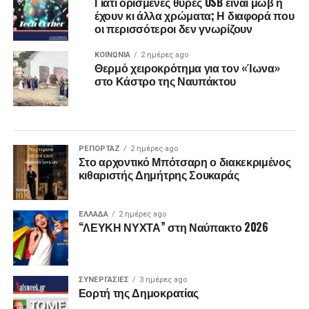
Γιατί ορισμένες θύρες USB είναι μωβ ή
έχουν κι άλλα χρώματα; Η διαφορά που
οι περισσότεροι δεν γνωρίζουν
ΚΟΙΝΩΝΙΑ
2 ημέρες ago
Θερμό χειροκρότημα για τον «Ίωνα»
στο Κάστρο της Ναυπάκτου
ΡΕΠΟΡΤΑΖ
2 ημέρες ago
Στο αρχοντικό Μπότσαρη ο διακεκριμένος
κιθαριστής Δημήτρης Σουκαράς
ΕΛΛΑΔΑ
2 ημέρες ago
“ΛΕΥΚΗ ΝΥΧΤΑ” στη Ναύπακτο 2026
ΣΥΝΕΡΓΑΣΙΕΣ
3 ημέρες ago
Εορτή της Δημοκρατίας