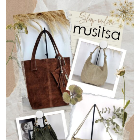
μπάσο, Billy Nikolarakis στην ηλεκτρική κιθάρα
(rhythm + vocals) και Chris Fakiolas στα lead vocals.
ΡΩΓΜΕΣ
Οι “Ρωγμές” είναι ένα νεοσύστατο ελληνικό ροκ
συγκρότημα που ιδρύθηκε τον Ιούλιο του 2025, με έδρα
την Ναύπακτο. Το όνομά τους αντικατοπτρίζει τη
φιλοσοφία τους: να ραγίσουν τις βεβαιότητες, να σπάσουν
τη σιωπή και να αφήσουν το φως να περάσει μέσα από τις
ρωγμές της καθημερινότητας. Με ήχο που ισορροπεί
ανάμεσα στο εναλλακτικό ροκ, τον ελληνικό στίχο και την
ωμή ενέργεια της σκηνής, οι Ρωγμές δημιουργούν
μουσική που μιλά για την κοινωνία, τις εσωτερικές μάχες
και την ανάγκη για αλήθεια.
Μέλη του συγκροτήματος: Ανδρεόπουλος Αντώνης –
Φωνή & Κιθάρα, Σαράντης Δημήτρης – Κιθάρα, Νικολάου
Θωμάς – Μπάσο, Μηλιώνης Γρηγόρης – Τύμπανα.