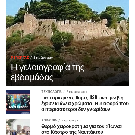
ΡΕΠΟΡΤΑΖ
1 ημέρα ago
Η γελοιογραφία της
εβδομάδας
ΤΕΧΝΟΛΟΓΙΑ
2 ημέρες ago
Γιατί ορισμένες θύρες USB είναι μωβ ή
έχουν κι άλλα χρώματα; Η διαφορά που
οι περισσότεροι δεν γνωρίζουν
ΚΟΙΝΩΝΙΑ
2 ημέρες ago
Θερμό χειροκρότημα για τον «Ίωνα»
στο Κάστρο της Ναυπάκτου