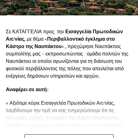
Σε ΚΑΤΑΓΓΕΛΙΑ προς την
Εισαγγελία Πρωτοδικών
Αιτ/νίας
, με θέμα «
Περιβαλλοντικό έγκλημα στο
Κάστρο της Ναυπάκτου
» , προχώρησε Ναυπάκτιος
συμπολίτης μας – εκπροσωπώντας ομάδα πολιτών της
Ναυπάκτου οι οποίοι αγωνίζονται για τη διάσωση του
φυσικού περιβάλλοντος της πόλης που απειλείται από
ενέργειες δημόσιων υπηρεσιών και αρχών.
Αναφέρει σε αυτή:
« Αξιότιμε κύριε Εισαγγελέα Πρωτοδικών Αιτ/νίας,
λαμβάνουμε την τιμή να σας ενημερώσουμε ότι τις
τελευταίες ημέρες συνεργείο του Δήμου Ναυπακτίας
προέβη σε εκτεταμένη δενδροτόμηση στην ανατολικής
πλευράς του τρίτου διαζώματος του κάστρου της