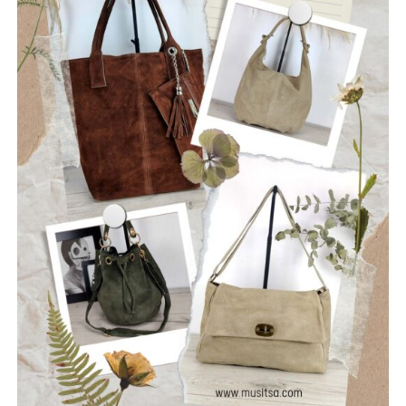
συγκρότημα που ιδρύθηκε τον Ιούλιο του 2025, με έδρα
την Ναύπακτο. Το όνομά τους αντικατοπτρίζει τη
φιλοσοφία τους: να ραγίσουν τις βεβαιότητες, να σπάσουν
τη σιωπή και να αφήσουν το φως να περάσει μέσα από τις
ρωγμές της καθημερινότητας. Με ήχο που ισορροπεί
ανάμεσα στο εναλλακτικό ροκ, τον ελληνικό στίχο και την
ωμή ενέργεια της σκηνής, οι Ρωγμές δημιουργούν
μουσική που μιλά για την κοινωνία, τις εσωτερικές μάχες
και την ανάγκη για αλήθεια.
Μέλη του συγκροτήματος: Ανδρεόπουλος Αντώνης –
Φωνή & Κιθάρα, Σαράντης Δημήτρης – Κιθάρα, Νικολάου
Θωμάς – Μπάσο, Μηλιώνης Γρηγόρης – Τύμπανα.