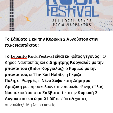
Ναυπάκτου καταστρέφεται με την αλόγιστη κοπή δεκάδων
υγιών δένδρων τη στιγμή που ακόμα και ένα θεωρείται
πολύτιμο και είναι αναντικατάστατη μονάδα του φυσικού
πνεύμονα της Γης.
Η «Εφορεία Αρχαιοτήτων Αιτωλοακαρνανίας και
Λευκάδας» υποστηρίζει ψευδώς ότι τα δέντρα που
Το Σάββατο 1 και την Κυριακή 2 Αυγούστου στην
κόπηκαν δημιουργούσαν προβλήματα στο τείχος του
πλαζ Ναυπάκτου!
ενετικού κάστρου. Όμως τα δέντρα του κάστρου
προέρχονται από τις δεντροφυτεύσεις που έγιναν
Το
Lepanto
Rock
Festival
είναι και φέτος γεγονός!
Ο
νομίμως από το 1914 έως το 1939 (έγκριση από το
Δήμος Ναυπακτίας και ο
Δημήτρης Κοργιαλάς με την
Υπουργείο Εσωτερικών και κατόπιν από το Υπουργείο
μπάντα του (
Rider
Κοργιαλάς)
, ο
Papaz
ό με την
Γεωργίας υπό την γραμματεία του Ιωάννη Μπρικόλα) και
μπάντα του
, οι
The Bad Habits
, η
Γκρίζα
βρίσκονται σε απόσταση ασφαλείας από τα τείχη.
Πόλη,
οι
Ρωγμές
, η
Νένα Σύψα
και η
Δήμητρα
Αριτζάκη
μας προσκαλούν στην παραλία Ψανής (Πλαζ
Συνεπώς πολλά από τα δέντρα έχουν ηλικία άνω των 100
Ναυπάκτου) αυτό
το Σάββατο, 1
και την
Κυριακή 2
ετών χωρίς να έχει αναφερθεί κάποιο πρόβλημα στη
Αυγούστου και ώρα 21:00′
σε δύο αξέχαστες
στατικότητα των τειχών που να οφείλεται στην πλήρη
συναυλίες! Μη λείψει κανείς!
ανάπτυξη του ριζικού συστήματος. Το Δασαρχείο