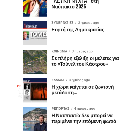
είναι
«Ίωνα»
“ΛΕΥΚΗ ΝΥΧΤΑ” στη
Ναύπακτο 2026
μωβ
στο
ή
Κάστρο
έχουν
της
ΣΥΝΕΡΓΑΣΙΕΣ
3 ημέρες ago
κι
Ναυπάκτου
Εορτή της Δημοκρατίας
άλλα
χρώματα;
Η
ΚΟΙΝΩΝΙΑ
3 ημέρες ago
διαφορά
Σε πλήρη εξέλιξη οι μελέτες για
το «Τούνελ του Κάστρου»
που
οι
περισσότεροι
ΕΛΛΑΔΑ
4 ημέρες ago
Η
δεν
Η χώρα καίγεται σε ζωντανή
ΡΕΠΟΡΤΑΖ
9
μετάδοση…
γνωρίζουν
ώρες
ago
γελοιογραφία
ΡΕΠΟΡΤΑΖ
4 ημέρες ago
της
Η Ναυπακτία δεν μπορεί να
περιμένει την επόμενη φωτιά
εβδομάδας