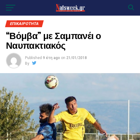
ΕΠΙΚΑΙΡΟΤΗΤΑ
“Βόμβα” με Σαμπανέι ο
Ναυπακτιακός
Published
9 έτη ago
on
21/01/2018
By