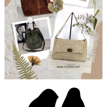
ωμή ενέργεια της σκηνής, οι Ρωγμές δημιουργούν
μουσική που μιλά για την κοινωνία, τις εσωτερικές μάχες
και την ανάγκη για αλήθεια.
Μέλη του συγκροτήματος: Ανδρεόπουλος Αντώνης –
Φωνή & Κιθάρα, Σαράντης Δημήτρης – Κιθάρα, Νικολάου
Θωμάς – Μπάσο, Μηλιώνης Γρηγόρης – Τύμπανα.