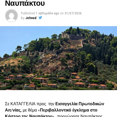
Ναυπάκτου
Published
1 εβδομάδα ago
on
31/07/2026
By
Johnxd
Σε ΚΑΤΑΓΓΕΛΙΑ προς την
Εισαγγελία Πρωτοδικών
Αιτ/νίας
, με θέμα «
Περιβαλλοντικό έγκλημα στο
Κάστρο της Ναυπάκτου
» , προχώρησε Ναυπάκτιος