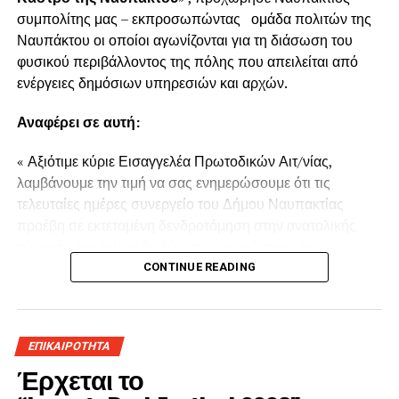
συμπολίτης μας – εκπροσωπώντας ομάδα πολιτών της
Ναυπάκτου οι οποίοι αγωνίζονται για τη διάσωση του
φυσικού περιβάλλοντος της πόλης που απειλείται από
ενέργειες δημόσιων υπηρεσιών και αρχών.
Αναφέρει σε αυτή:
« Αξιότιμε κύριε Εισαγγελέα Πρωτοδικών Αιτ/νίας,
λαμβάνουμε την τιμή να σας ενημερώσουμε ότι τις
τελευταίες ημέρες συνεργείο του Δήμου Ναυπακτίας
προέβη σε εκτεταμένη δενδροτόμηση στην ανατολικής
πλευράς του τρίτου διαζώματος του κάστρου της
Ναυπάκτου πάνω από τη Ντάπια Τσαούς.
CONTINUE READING
Παρόμοια ενέργεια πραγματοποιήθηκε και το Καλοκαίρι
του 2022 προκαλώντας όπως και τώρα την οργισμένη
ΕΠΙΚΑΙΡΟΤΗΤΑ
αντίδραση των κατοίκων του παραδοσιακού οικισμού της
Έρχεται το
πόλης της Ναυπάκτου αλλά και της ευρύτερης περιοχής.