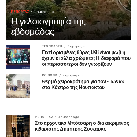
ΡΕΠΟΡΤΑΖ
1 ημέρα ago
Η γελοιογραφία της
εβδομάδας
ΤΕΧΝΟΛΟΓΙΑ
2 ημέρες ago
Γιατί ορισμένες θύρες USB είναι μωβ ή
έχουν κι άλλα χρώματα; Η διαφορά που
οι περισσότεροι δεν γνωρίζουν
ΚΟΙΝΩΝΙΑ
2 ημέρες ago
Θερμό χειροκρότημα για τον «Ίωνα»
στο Κάστρο της Ναυπάκτου
ΡΕΠΟΡΤΑΖ
3 ημέρες ago
Στο αρχοντικό Μπότσαρη ο διακεκριμένος
κιθαριστής Δημήτρης Σουκαράς