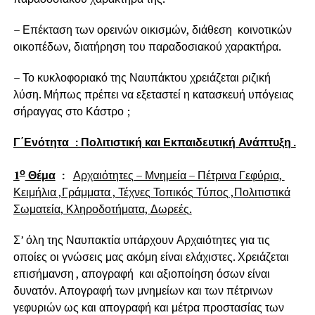
– Επέκταση των ορεινών οικισμών, διάθεση κοινοτικών
οικοπέδων, διατήρηση του παραδοσιακού χαρακτήρα.
– Το κυκλοφοριακό της Ναυπάκτου χρειάζεται ριζική
λύση. Μήπως πρέπει να εξεταστεί η κατασκευή υπόγειας
σήραγγας στο Κάστρο ;
Γ΄Ενότητα : Πολιτιστική και Εκπαιδευτική Ανάπτυξη .
ο
1
Θέμα
:
Αρχαιότητες – Μνημεία – Πέτρινα Γεφύρια,
Κειμήλια ,Γράμματα , Τέχνες Τοπικός Τύπος ,Πολιτιστικά
Σωματεία, Κληροδοτήματα, Δωρεές.
Σ’ όλη της Ναυπακτία υπάρχουν Αρχαιότητες για τις
οποίες οι γνώσεις μας ακόμη είναι ελάχιστες. Χρειάζεται
επισήμανση , απογραφή και αξιοποίηση όσων είναι
δυνατόν. Απογραφή των μνημείων και των πέτρινων
γεφυριών ως και απογραφή και μέτρα προστασίας των