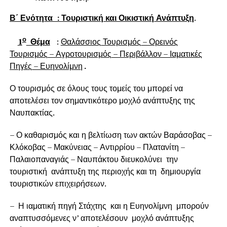
Β΄ Ενότητα : Τουριστική και Οικιστική Ανάπτυξη
.
ο
1
Θέμα
:
Θαλάσσιος Τουρισμός – Ορεινός
Τουρισμός – Αγροτουρισμός – Περιβάλλον – Ιαματικές
Πηγές – Ευηνολίμνη
.
Ο τουρισμός σε όλους τους τομείς του μπορεί να
αποτελέσει τον σημαντικότερο μοχλό ανάπτυξης της
Ναυπακτίας.
– Ο καθαρισμός και η βελτίωση των ακτών Βαράσοβας –
Κλόκοβας – Μακύνειας – Αντιρρίου – Πλατανίτη –
Παλαιοπαναγιάς – Ναυπάκτου διευκολύνει την
τουριστική ανάπτυξη της περιοχής και τη δημιουργία
τουριστικών επιχειρήσεων.
– Η ιαματική πηγή Στάχτης και η Ευηνολίμνη μπορούν
αναπτυσσόμενες ν’ αποτελέσουν μοχλό ανάπτυξης