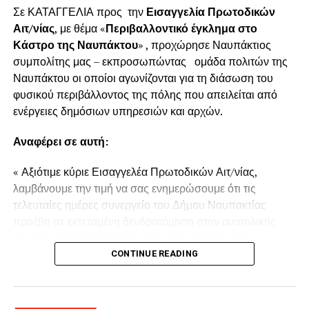
Σε ΚΑΤΑΓΓΕΛΙΑ προς την
Εισαγγελία Πρωτοδικών
Αιτ/νίας
, με θέμα «
Περιβαλλοντικό έγκλημα στο
Κάστρο της Ναυπάκτου
» , προχώρησε Ναυπάκτιος
συμπολίτης μας – εκπροσωπώντας ομάδα πολιτών της
Ναυπάκτου οι οποίοι αγωνίζονται για τη διάσωση του
φυσικού περιβάλλοντος της πόλης που απειλείται από
ενέργειες δημόσιων υπηρεσιών και αρχών.
Αναφέρει σε αυτή:
« Αξιότιμε κύριε Εισαγγελέα Πρωτοδικών Αιτ/νίας,
λαμβάνουμε την τιμή να σας ενημερώσουμε ότι τις
τελευταίες ημέρες συνεργείο του Δήμου Ναυπακτίας
προέβη σε εκτεταμένη δενδροτόμηση στην ανατολικής
πλευράς του τρίτου διαζώματος του κάστρου της
Ναυπάκτου πάνω από τη Ντάπια Τσαούς.
CONTINUE READING
Παρόμοια ενέργεια πραγματοποιήθηκε και το Καλοκαίρι
του 2022 προκαλώντας όπως και τώρα την οργισμένη