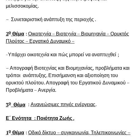
μελισσοκομίας.
– Συνεταιριστική ανάπτυξη της περιοχής .
ο
2
Θέμα
:
Οικοτεχνία – Βιοτεχνία – Βιομηχανία – Ορυκτός
Πλούτος – Εργατικό Δυναμικό –
-Υπάρχει οικοτεχνία και πώς μπορεί να αναπτυχθεί ;
– Απογραφή Βιοτεχνίας και Βιομηχανίας, προβλήματα και
τρόποι ανάπτυξης. Επισήμανση και αξιοποίηση του
ορυκτού πλούτου. Απογραφή του Εργατικού Δυναμικού –
Προβλήματα – Ανεργία.
ο
3
Θέμα
:
Ανανεώσιμες πηγές ενέργειας
.
Ε΄ Ενότητα : Ποιότητα Ζωής .
ο
1
Θέμα
:
Οδικό δίκτυο – συγκοινωνία, Τηλεπικοινωνίες –