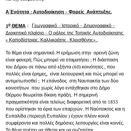
Α΄Ενότητα : Αυτοδιοίκηση – Φορείς Ανάπτυξης.
ο
1
ΘΕΜΑ
:
Γεωγραφικό – Ιστορικό – Δημογραφικό –
Διοικητικό πλαίσιο – Ο ρόλος της Τοπικής Αυτοδιοίκησης
« Καποδίστριας, Καλλικράτης , Κλεισθένης» .
Το θέμα είναι σημαντικό. Η ερήμωση στην ορεινή ζώνη
είναι φανερή. Πώς μπορεί να σταματήσει ; Η διάσπαση
του Δήμου σε πάνω από εξήντα (60) κοινότητες , που
πολλές είναι έρημες, είναι λειτουργική και πώς μπορεί να
αντιμετωπισθεί ; Η επάνοδος στη Ναυπακτία των δύο
κοινοτήτων που χωρίς λόγο εντάχθηκαν στο Δήμο
Θέρμου θεωρείται δίκαιη πράξη. Η σημερινή
πραγματικότητα είναι τελείως διαφορετική από το 1833
που ορίστηκαν τα όρια των επαρχιών . Η Ναύπακτος και η
Ευπαλίδα (περιοχή Ευπαλίου ) έχουν πλέον κοινά
συμφέροντα και πολλές δημόσιες λειτουργίες είναι κοινές.
Το θέμα πρέπει να τίθεται και να συζητείται.