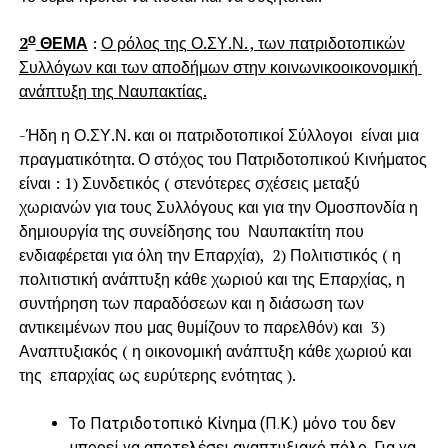
ο
2
ΘΕΜΑ
:
Ο ρόλος της Ο.ΣΥ.Ν. , των πατριδοτοπικών
Συλλόγων και των αποδήμων στην κοινωνικοοικονομική
ανάπτυξη της Ναυπακτίας.
-Ήδη η Ο.ΣΥ.Ν. και οι πατριδοτοπικοί Σύλλογοι είναι μια
πραγματικότητα. Ο στόχος του Πατριδοτοπικού Κινήματος
είναι : 1) Συνδετικός ( στενότερες σχέσεις μεταξύ
χωριανών για τους Συλλόγους και για την Ομοσπονδία η
δημιουργία της συνείδησης του Ναυπακτίτη που
ενδιαφέρεται για όλη την Επαρχία), 2) Πολιτιστικός ( η
πολιτιστική ανάπτυξη κάθε χωριού και της Επαρχίας, η
συντήρηση των παραδόσεων και η διάσωση των
αντικειμένων που μας θυμίζουν το παρελθόν) και 3)
Αναπτυξιακός ( η οικονομική ανάπτυξη κάθε χωριού και
της επαρχίας ως ευρύτερης ενότητας ).
Το Πατριδοτοπικό Κίνημα (Π.Κ.) μόνο του δεν
μπορεί να αποτελέσει αναπτυξιακό πόλο. Για να