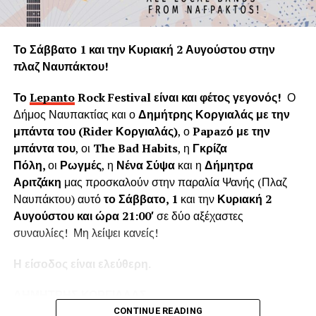
Η «Εφορεία Αρχαιοτήτων Αιτωλοακαρνανίας και
Λευκάδας» υποστηρίζει ψευδώς ότι τα δέντρα που
Το Σάββατο 1 και την Κυριακή 2 Αυγούστου στην
κόπηκαν δημιουργούσαν προβλήματα στο τείχος του
πλαζ Ναυπάκτου!
ενετικού κάστρου. Όμως τα δέντρα του κάστρου
προέρχονται από τις δεντροφυτεύσεις που έγιναν
Το
Lepanto
Rock
Festival
είναι και φέτος γεγονός!
Ο
νομίμως από το 1914 έως το 1939 (έγκριση από το
Δήμος Ναυπακτίας και ο
Δημήτρης Κοργιαλάς με την
Υπουργείο Εσωτερικών και κατόπιν από το Υπουργείο
μπάντα του (
Rider
Κοργιαλάς)
, ο
Papaz
ό με την
Γεωργίας υπό την γραμματεία του Ιωάννη Μπρικόλα) και
μπάντα του
, οι
The Bad Habits
, η
Γκρίζα
βρίσκονται σε απόσταση ασφαλείας από τα τείχη.
Πόλη,
οι
Ρωγμές
, η
Νένα Σύψα
και η
Δήμητρα
Αριτζάκη
μας προσκαλούν στην παραλία Ψανής (Πλαζ
Συνεπώς πολλά από τα δέντρα έχουν ηλικία άνω των 100
Ναυπάκτου) αυτό
το Σάββατο, 1
και την
Κυριακή 2
ετών χωρίς να έχει αναφερθεί κάποιο πρόβλημα στη
Αυγούστου και ώρα 21:00′
σε δύο αξέχαστες
στατικότητα των τειχών που να οφείλεται στην πλήρη
συναυλίες! Μη λείψει κανείς!
ανάπτυξη του ριζικού συστήματος. Το Δασαρχείο
Ναυπάκτου βεβαιώνει ότι δεν υπάρχει σχετική μελέτη ούτε
Η είσοδος είναι ελεύθερη.
η έρευνά μας εντόπισε κάποια επιστημονική μελέτη για το
Κάστρο της Ναυπάκτου που να αποδεικνύει το αντίθετο.
ΔΗΜΗΤΡΗΣ ΚΟΡΓΙΑΛΑΣ
Επίσης εντός του κάστρου υπάρχει σύγχρονο σύστημα
CONTINUE READING