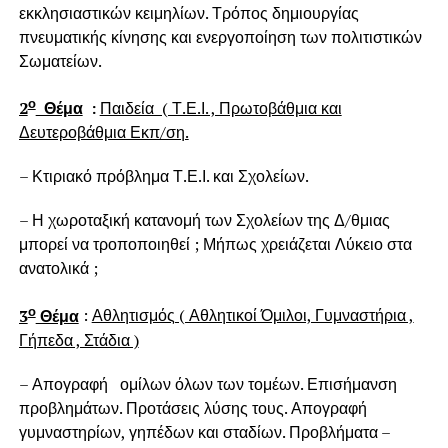
εκκλησιαστικών κειμηλίων. Τρόπος δημιουργίας
πνευματικής κίνησης και ενεργοποίηση των πολιτιστικών
Σωματείων.
ο
2
Θέμα
:
Παιδεία ( Τ.Ε.Ι. , Πρωτοβάθμια και
Δευτεροβάθμια Εκπ/ση.
– Κτιριακό πρόβλημα Τ.Ε.Ι. και Σχολείων.
– Η χωροταξική κατανομή των Σχολείων της Δ/θμιας
μπορεί να τροποποιηθεί ; Μήπως χρειάζεται Λύκειο στα
ανατολικά ;
ο
3
Θέμα
:
Αθλητισμός ( Αθλητικοί Όμιλοι, Γυμναστήρια ,
Γήπεδα , Στάδια )
– Απογραφή ομίλων όλων των τομέων. Επισήμανση
προβλημάτων. Προτάσεις λύσης τους. Απογραφή
γυμναστηρίων, γηπέδων και σταδίων. Προβλήματα –