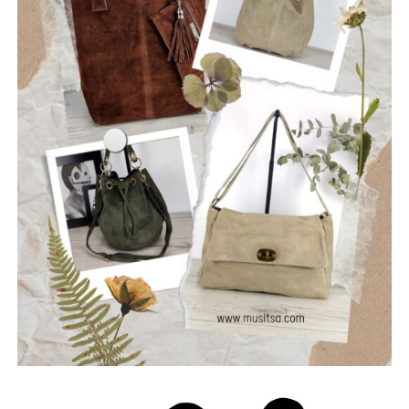
τη σιωπή και να αφήσουν το φως να περάσει μέσα από τις
ρωγμές της καθημερινότητας. Με ήχο που ισορροπεί
ανάμεσα στο εναλλακτικό ροκ, τον ελληνικό στίχο και την
ωμή ενέργεια της σκηνής, οι Ρωγμές δημιουργούν
μουσική που μιλά για την κοινωνία, τις εσωτερικές μάχες
και την ανάγκη για αλήθεια.
Μέλη του συγκροτήματος: Ανδρεόπουλος Αντώνης –
Φωνή & Κιθάρα, Σαράντης Δημήτρης – Κιθάρα, Νικολάου
Θωμάς – Μπάσο, Μηλιώνης Γρηγόρης – Τύμπανα.