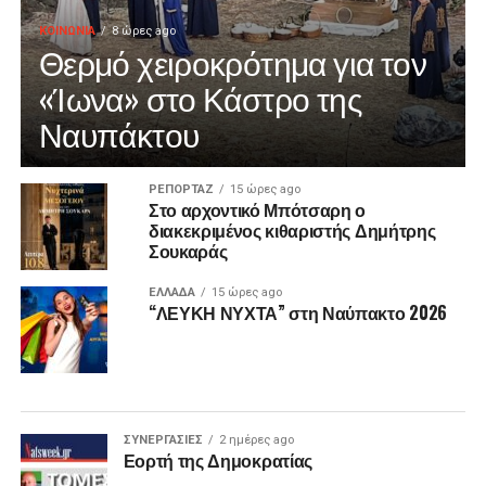
ΚΟΙΝΩΝΙΑ
8 ώρες ago
Θερμό χειροκρότημα για τον
«Ίωνα» στο Κάστρο της
Ναυπάκτου
ΡΕΠΟΡΤΑΖ
15 ώρες ago
Στο αρχοντικό Μπότσαρη ο
διακεκριμένος κιθαριστής Δημήτρης
Σουκαράς
ΕΛΛΑΔΑ
15 ώρες ago
“ΛΕΥΚΗ ΝΥΧΤΑ” στη Ναύπακτο 2026
ΣΥΝΕΡΓΑΣΙΕΣ
2 ημέρες ago
Εορτή της Δημοκρατίας