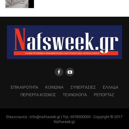
ΕΠΙΚΑΙΡΟΤΗΤΑ
ΚΟΙΝΩΝΙΑ
ΣΥΝΕΡΓΑΣΙΕΣ
ΕΛΛΑΔΑ
ΠΕΡΙΕΡΓΑ ΚΟΣΜΟΣ
ΤΕΧΝΟΛΟΓΙΑ
ΡΕΠΟΡΤΑΖ
Επικοινωνία : info@nafsweek.gr | Τηλ: 6978500005 - Copyright © 2017
Nafsweek.gr