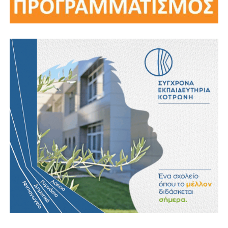
Βασίλης Μαθιουδάκης
bill
.
mathioudakis
@
gmail
.
com
Βασίλης Μαθιουδάκης
billmathioudakis@hotmail.com