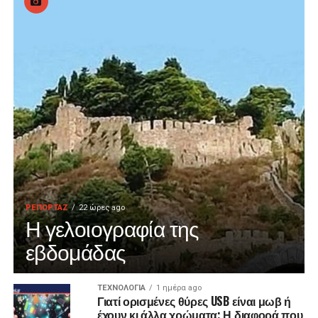
ΡΕΠΟΡΤΑΖ
22 ώρες ago
Η γελοιογραφία της
εβδομάδας
ΤΕΧΝΟΛΟΓΙΑ
1 ημέρα ago
Γιατί ορισμένες θύρες USB είναι μωβ ή
έχουν κι άλλα χρώματα; Η διαφορά που