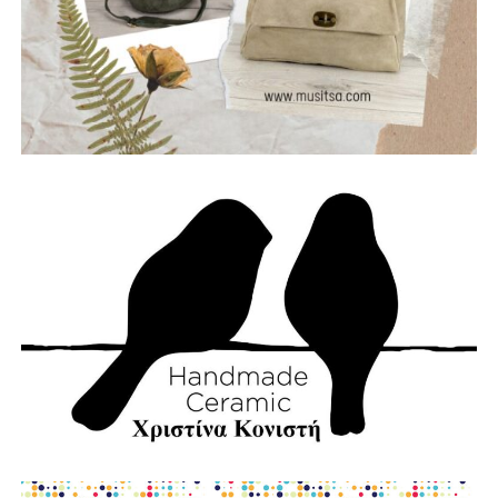
κληρονομιάς.
Η Ναυπακτία μπορεί και πρέπει να γίνει πρότυπο Δήμου
στην πρόληψη και την αντιμετώπιση φυσικών
καταστροφών.
Με σχέδιο.
Με τεχνολογία.
Με εθελοντισμό.
Με συνεργασία.
Γιατί η καλύτερη πυρκαγιά είναι εκείνη που δεν θα
εκδηλωθεί ποτέ.
Την ίδια στιγμή, αποτίουμε φόρο τιμής στους
πυροσβέστες που έχασαν τη ζωή τους υπηρετώντας το
καθήκον. Η αυτοθυσία τους μας υπενθυμίζει ότι η
Πολιτική Προστασία δεν είναι μια θεωρητική έννοια, αλλά
ένας καθημερινός αγώνας που πολλές φορές πληρώνεται