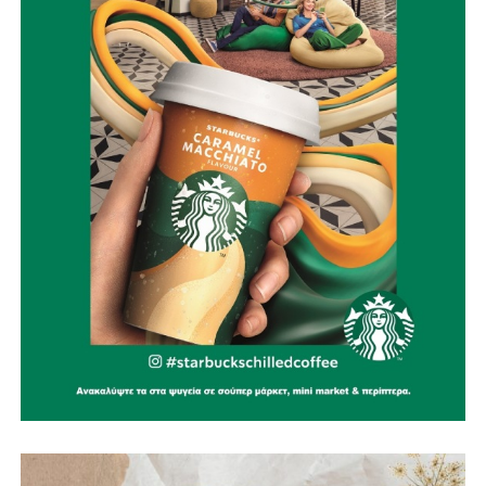
Ψηφιακή επιτήρηση των δασών, με drones, θερμικές
κάμερες και σύγχρονα συστήματα έγκαιρης ανίχνευσης
καπνού και πυρκαγιάς.
Αξιοποίηση της Εύηνολίμνης ως επιχειρησιακού
πλεονεκτήματος, εξετάζοντας τη δυνατότητα υδροληψίας
από εναέρια μέσα και δημιουργώντας δίκτυο
υδατοδεξαμενών στις ορεινές δημοτικές ενότητες.
Ίδρυση Δημοτικού Σώματος Εθελοντών Πολιτικής
Προστασίας, με εκπαίδευση, πιστοποίηση και ουσιαστικά
κίνητρα συμμετοχής για νέους, αποστράτους των
Σωμάτων Ασφαλείας και ενεργούς πολίτες, σε
συνεργασία με όλες τις εθελοντικές ομάδες της περιοχής.
Ειδικά σχέδια πυροπροστασίας για μνημεία και
αρχαιολογικούς χώρους, όπως το Κάστρο της
Ναυπάκτου, η Βελβίνα και το Αρχαίο Θέατρο Μακύνειας,
ώστε να προστατεύσουμε όχι μόνο το φυσικό αλλά και το