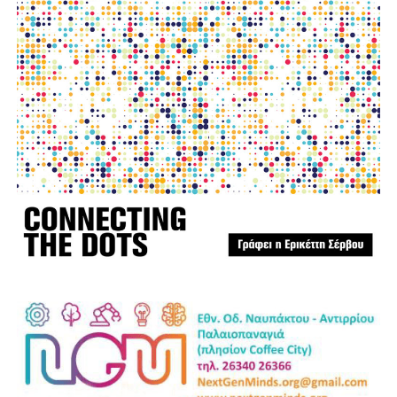
με ανθρώπινες ζωές.
Παράλληλα, εκφράζουμε την αμέριστη συμπαράστασή μας
στους κατοίκους του όμορου Δήμου Δωρίδας, που
δοκιμάστηκαν από τις καταστροφικές πυρκαγιές. Οι
πληγές που αφήνει πίσω της η φωτιά δεν γνωρίζουν
διοικητικά όρια. Είναι πληγές που αφορούν ολόκληρη τη
Στερεά Ελλάδα και απαιτούν αλληλεγγύη, συντονισμό και
κοινή προσπάθεια.
Η Ναυπακτία αξίζει να είναι έτοιμη πριν από την επόμενη
κρίση. Η πρόληψη δεν είναι κόστος. Είναι η μεγαλύτερη
επένδυση στην ανθρώπινη ζωή, στο φυσικό περιβάλλον,
στην τοπική οικονομία και στο μέλλον του τόπου μας.
Ανδρέας Χ. Κωνσταντόπουλος
Επικεφαλής της παράταξης “Αλλάζουμε Πλεύση”