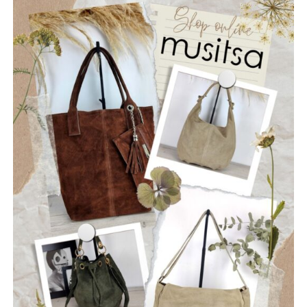
πολιτιστικό μας κεφάλαιο.
Ίδρυση μόνιμου Κέντρου Διαχείρισης Κρίσεων, το
οποίο θα συντονίζει σε πραγματικό χρόνο τον Δήμο, την
Πυροσβεστική, τις Δασικές Υπηρεσίες, την Περιφέρεια και
τις εθελοντικές ομάδες, αξιοποιώντας την τεχνολογία και
κάθε διαθέσιμο χρηματοδοτικό εργαλείο.
Εξασφάλιση χρηματοδότησης του προγράμματος
μέσω ευρωπαϊκών και εθνικών πόρων, όπως το ΕΣΠΑ,
το Ταμείο Ανάκαμψης, το πρόγραμμα «ΑΙΓΙΣ», τα
προγράμματα INTERREG και το Πράσινο Ταμείο, ώστε οι
απαραίτητες παρεμβάσεις να υλοποιηθούν χωρίς
επιβάρυνση των δημοτών.
Η Πολιτική Προστασία δεν είναι μια υπηρεσία που
ενεργοποιείται μόνο όταν ξεσπάσει μια πυρκαγιά. Είναι
μια συνεχής επένδυση στην ασφάλεια των ανθρώπων,
των χωριών μας, των δασών μας και της πολιτιστικής μας