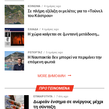
ΚΟΙΝΩΝΙΑ
4 ημέρες ago
Σε πλήρη εξέλιξη οι μελέτες για το «Τούνελ
του Κάστρου»
ΕΛΛΑΔΑ
4 ημέρες ago
Η χώρα καίγεται σε ζωντανή μετάδοση…
ΡΕΠΟΡΤΑΖ
5 ημέρες ago
Η Ναυπακτία δεν μπορεί να περιμένει την
επόμενη φωτιά
MORE ΔΗΜΟΦΙΛΗ
ΠΡΟΤΕΙΝΟΜΕΝΑ
ΕΠΙΚΑΙΡΟΤΗΤΑ
7 έτη ago
Δωρεάν ένσημα σε ανέργους μέχρι
τη σύνταξη