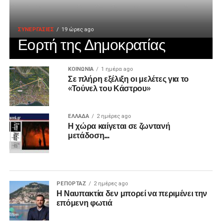
ΣΥΝΕΡΓΑΣΙΕΣ
19 ώρες ago
Εορτή της Δημοκρατίας
ΚΟΙΝΩΝΙΑ
1 ημέρα ago
Σε πλήρη εξέλιξη οι μελέτες για το
«Τούνελ του Κάστρου»
ΕΛΛΑΔΑ
2 ημέρες ago
Η χώρα καίγεται σε ζωντανή
μετάδοση…
ΡΕΠΟΡΤΑΖ
2 ημέρες ago
Η Ναυπακτία δεν μπορεί να περιμένει την
επόμενη φωτιά