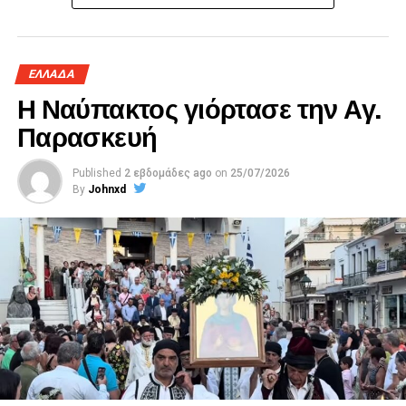
ΕΛΛΑΔΑ
Η Ναύπακτος γιόρτασε την Αγ.
Παρασκευή
Published
2 εβδομάδες ago
on
25/07/2026
By
Johnxd