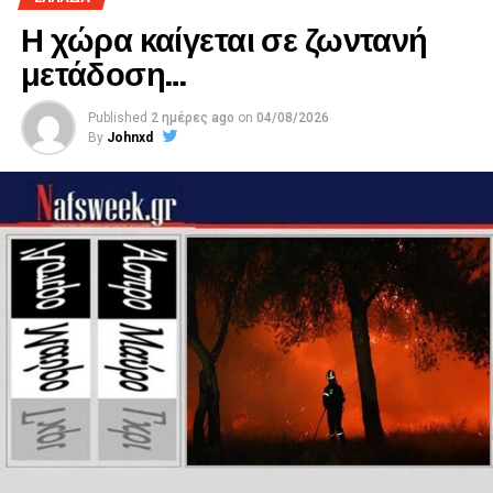
Η χώρα καίγεται σε ζωντανή
μετάδοση…
Published
2 ημέρες ago
on
04/08/2026
By
Johnxd