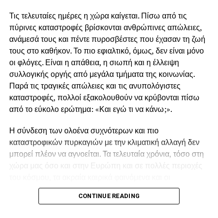
Τις τελευταίες ημέρες η χώρα καίγεται. Πίσω από τις
πύρινες καταστροφές βρίσκονται ανθρώπινες απώλειες,
ανάμεσά τους και πέντε πυροσβέστες που έχασαν τη ζωή
τους στο καθήκον. Το πιο εφιαλτικό, όμως, δεν είναι μόνο
οι φλόγες. Είναι η απάθεια, η σιωπή και η έλλειψη
συλλογικής οργής από μεγάλα τμήματα της κοινωνίας.
Παρά τις τραγικές απώλειες και τις ανυπολόγιστες
καταστροφές, πολλοί εξακολουθούν να κρύβονται πίσω
από το εύκολο ερώτημα: «Και εγώ τι να κάνω;».
Η σύνδεση των ολοένα συχνότερων και πιο
καταστροφικών πυρκαγιών με την κλιματική αλλαγή δεν
μπορεί πλέον να αγνοείται. Τα τελευταία χρόνια, τόσο στη
χώρα μας όσο και στην Ευρώπη και σε πολλές περιοχές
του κόσμου, τα ακραία καιρικά φαινόμενα και οι
παρατεταμένοι καύσωνες δημιουργούν συνθήκες που
CONTINUE READING
ευνοούν την εκδήλωση και την ταχύτατη εξάπλωση των
πυρκαγιών.