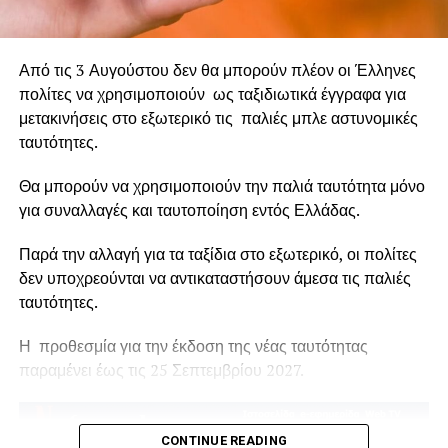
βιώσει τραγωδίες πρωτοφανούς έκτασης, οι οποίες
άφησαν βαθιά τραύματα στην κοινωνία. Αν δεν
μετατρέψουμε τη θλίψη και την αγανάκτηση σε συλλογική
Από τις 3 Αυγούστου δεν θα μπορούν πλέον οι Έλληνες
δράση, οι εικόνες της καταστροφής θα συνεχίσουν να
πολίτες να χρησιμοποιούν ως ταξιδιωτικά έγγραφα για
επαναλαμβάνονται, κάθε καλοκαίρι, σε ζωντανή μετάδοση.
μετακινήσεις στο εξωτερικό τις παλιές μπλε αστυνομικές
ταυτότητες.
Θα μπορούν να χρησιμοποιούν την παλιά ταυτότητα μόνο
για συναλλαγές και ταυτοποίηση εντός Ελλάδας.
Παρά την αλλαγή για τα ταξίδια στο εξωτερικό, οι πολίτες
δεν υποχρεούνται να αντικαταστήσουν άμεσα τις παλιές
ταυτότητες.
Η προθεσμία για την έκδοση της νέας ταυτότητας
παραμένει έως τις 25 Σεπτεμβρίου 2027.
CONTINUE READING