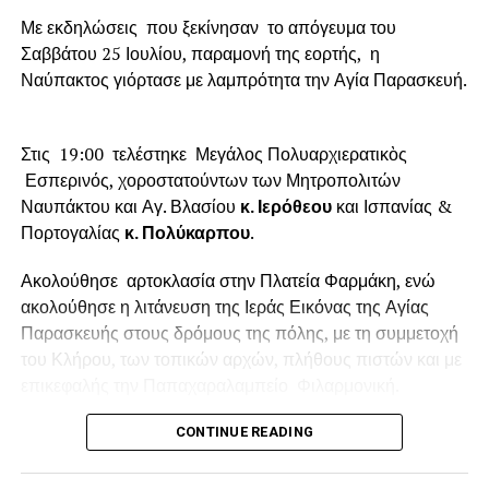
Με εκδηλώσεις που ξεκίνησαν το απόγευμα του
Σαββάτου 25 Ιουλίου, παραμονή της εορτής, η
Ναύπακτος γιόρτασε με λαμπρότητα την Αγία Παρασκευή.
Στις 19:00 τελέστηκε Μεγάλος Πολυαρχιερατικὸς
Εσπερινός, χοροστατούντων των Μητροπολιτών
Ναυπάκτου και Αγ. Βλασίου
κ. Ιερόθεου
και Ισπανίας &
Πορτογαλίας
κ. Πολύκαρπου
.
Ακολούθησε αρτοκλασία στην Πλατεία Φαρμάκη, ενώ
ακολούθησε η λιτάνευση της Ιεράς Εικόνας της Αγίας
Παρασκευής στους δρόμους της πόλης, με τη συμμετοχή
του Κλήρου, των τοπικών αρχών, πλήθους πιστών και με
επικεφαλής την Παπαχαραλαμπείο Φιλαρμονική.
Ανήμερα της εορτής, Κυριακή 26 Ιουλίου
στις 7:00 το
CONTINUE READING
πρωί θα τελεστεί ο Πανηγυρικός Όρθρος και η
Αρχιερατική Θεία Λειτουργία, ενώ στις 7:00 το απόγευμα