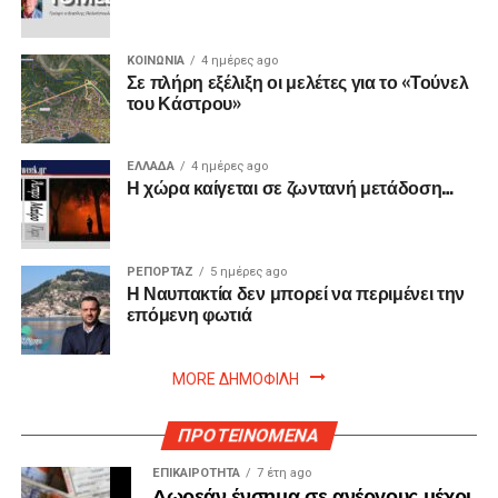
ΚΟΙΝΩΝΙΑ
4 ημέρες ago
Σε πλήρη εξέλιξη οι μελέτες για το «Τούνελ
του Κάστρου»
ΕΛΛΑΔΑ
4 ημέρες ago
Η χώρα καίγεται σε ζωντανή μετάδοση…
ΡΕΠΟΡΤΑΖ
5 ημέρες ago
Η Ναυπακτία δεν μπορεί να περιμένει την
επόμενη φωτιά
MORE ΔΗΜΟΦΙΛΗ
ΠΡΟΤΕΙΝΟΜΕΝΑ
ΕΠΙΚΑΙΡΟΤΗΤΑ
7 έτη ago
Δωρεάν ένσημα σε ανέργους μέχρι