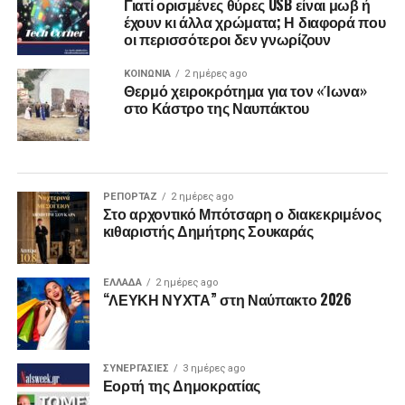
Γιατί ορισμένες θύρες USB είναι μωβ ή
έχουν κι άλλα χρώματα; Η διαφορά που
οι περισσότεροι δεν γνωρίζουν
ΚΟΙΝΩΝΙΑ
2 ημέρες ago
Θερμό χειροκρότημα για τον «Ίωνα»
στο Κάστρο της Ναυπάκτου
ΡΕΠΟΡΤΑΖ
2 ημέρες ago
Στο αρχοντικό Μπότσαρη ο διακεκριμένος
κιθαριστής Δημήτρης Σουκαράς
ΕΛΛΑΔΑ
2 ημέρες ago
“ΛΕΥΚΗ ΝΥΧΤΑ” στη Ναύπακτο 2026
ΣΥΝΕΡΓΑΣΙΕΣ
3 ημέρες ago
Εορτή της Δημοκρατίας