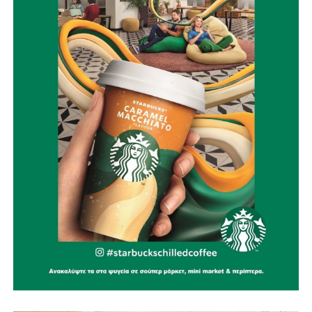
Το έργο αυτό ξεπερνά κατά πολύ τα όρια μιας
κυκλοφοριακής παρέμβασης. Συνδέεται με την οδική
ασφάλεια, την ποιότητα ζωής, τη βιώσιμη κινητικότητα, την
προστασία του ιστορικού μας κέντρου και τη δυνατότητα
να αποδώσουμε περισσότερο και ποιοτικότερο δημόσιο
χώρο στους πολίτες και τους επισκέπτες. Η Ναύπακτος
χρειάζεται αυτή την υποδομή εδώ και δεκαετίες. Σήμερα,
έχουμε μπροστά μας μία πραγματική και ουσιαστική
προοπτική. Γνωρίζουμε ότι η πορεία έως την ολοκλήρωση
ενός έργου τέτοιας κλίμακας είναι απαιτητική. Με σχέδιο,
συνέπεια και αποφασιστικότητα, όμως, συνεχίζουμε να
κάνουμε όλα τα αναγκαία βήματα για να γίνει
πραγματικότητα
».