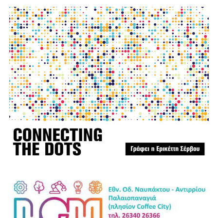
φωτο:aftodioikisi