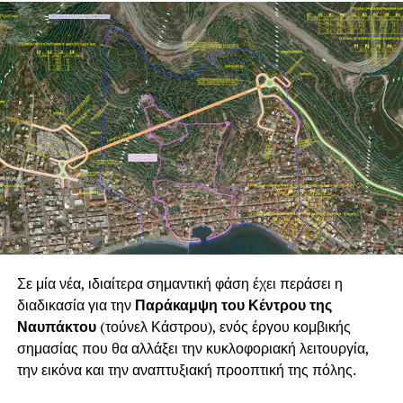
η
Ιωάννα Σακούλη
, τον ήχο και το φωτισμό επιμελήθηκε
ο
Δημήτρης Ιωάννου
, ενώ η ηχογράφηση
πραγματοποιήθηκε στο Quarantena Studio. Τους
ρόλους ερμήνευσαν οι
Θάλεια Μπανιά, Δημήτρης
Καρασμαΐλης, Σπύρος Χαμηλός, Νίκος Μελίστας,
Γιώργος Κατσάμπας, Δημήτρης Σκαρπέντζος, Βάσω
Ταραμπίκου
και
Βάλια Νασοπούλου
. Χορός:
Αγγέλα
Σταυροπούλου
,
Αρετή Καλαντζή, Σοφία Τσιώτα,
Μάρθα Καραλή, Μαριέττα Φούντζουλα
,
Θάλεια
Μπανιά
,
Μελίνα Φούντζουλα
και
Κωνσταντίνα
Μπανιά
.
Ιδιαίτερη σημασία έχει το γεγονός ότι πρόκειται για μία
Σε μία νέα, ιδιαίτερα σημαντική φάση έχει περάσει η
ναυπακτιακή καλλιτεχνική παραγωγή. Ο Δήμος
διαδικασία για την
Παράκαμψη του Κέντρου της
Ναυπακτίας στήριξε έμπρακτα τη συγκεκριμένη
Ναυπάκτου
(τούνελ Κάστρου), ενός έργου κομβικής
δημιουργική προσπάθεια, καλύπτοντας εξ ολοκλήρου τη
σημασίας που θα αλλάξει την κυκλοφοριακή λειτουργία,
χρηματοδότηση της παραγωγής και παρέχοντας στους
την εικόνα και την αναπτυξιακή προοπτική της πόλης.
ανθρώπους της τη δυνατότητα να παρουσιάσουν το έργο