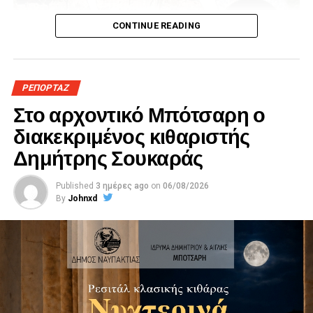
CONTINUE READING
ΡΕΠΟΡΤΑΖ
Στο αρχοντικό Μπότσαρη ο
διακεκριμένος κιθαριστής
Δημήτρης Σουκαράς
Published
3 ημέρες ago
on
06/08/2026
By
Johnxd