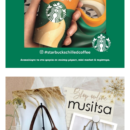
από εναέρια μέσα και δημιουργώντας δίκτυο
υδατοδεξαμενών στις ορεινές δημοτικές ενότητες.
Ίδρυση Δημοτικού Σώματος Εθελοντών Πολιτικής
Προστασίας, με εκπαίδευση, πιστοποίηση και ουσιαστικά
κίνητρα συμμετοχής για νέους, αποστράτους των
Σωμάτων Ασφαλείας και ενεργούς πολίτες, σε
συνεργασία με όλες τις εθελοντικές ομάδες της περιοχής.
Ειδικά σχέδια πυροπροστασίας για μνημεία και
αρχαιολογικούς χώρους, όπως το Κάστρο της
Ναυπάκτου, η Βελβίνα και το Αρχαίο Θέατρο Μακύνειας,
ώστε να προστατεύσουμε όχι μόνο το φυσικό αλλά και το
πολιτιστικό μας κεφάλαιο.
Ίδρυση μόνιμου Κέντρου Διαχείρισης Κρίσεων, το
οποίο θα συντονίζει σε πραγματικό χρόνο τον Δήμο, την
Πυροσβεστική, τις Δασικές Υπηρεσίες, την Περιφέρεια και
τις εθελοντικές ομάδες, αξιοποιώντας την τεχνολογία και