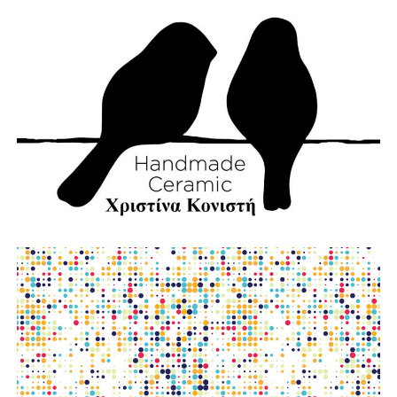
Με τεχνολογία.
Με εθελοντισμό.
Με συνεργασία.
Γιατί η καλύτερη πυρκαγιά είναι εκείνη που δεν θα
εκδηλωθεί ποτέ.
Την ίδια στιγμή, αποτίουμε φόρο τιμής στους
πυροσβέστες που έχασαν τη ζωή τους υπηρετώντας το
καθήκον. Η αυτοθυσία τους μας υπενθυμίζει ότι η
Πολιτική Προστασία δεν είναι μια θεωρητική έννοια, αλλά
ένας καθημερινός αγώνας που πολλές φορές πληρώνεται
με ανθρώπινες ζωές.
Παράλληλα, εκφράζουμε την αμέριστη συμπαράστασή μας
στους κατοίκους του όμορου Δήμου Δωρίδας, που
δοκιμάστηκαν από τις καταστροφικές πυρκαγιές. Οι
πληγές που αφήνει πίσω της η φωτιά δεν γνωρίζουν
διοικητικά όρια. Είναι πληγές που αφορούν ολόκληρη τη