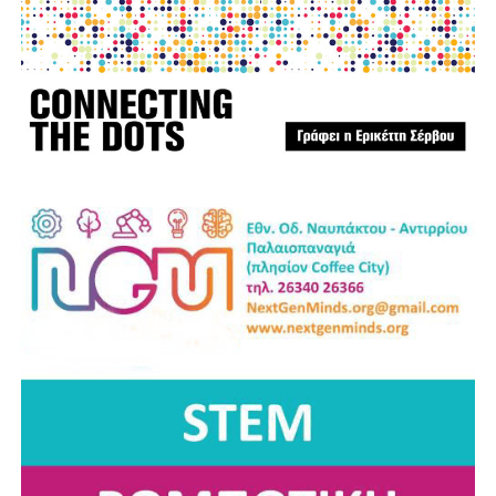
Στερεά Ελλάδα και απαιτούν αλληλεγγύη, συντονισμό και
κοινή προσπάθεια.
Η Ναυπακτία αξίζει να είναι έτοιμη πριν από την επόμενη
κρίση. Η πρόληψη δεν είναι κόστος. Είναι η μεγαλύτερη
επένδυση στην ανθρώπινη ζωή, στο φυσικό περιβάλλον,
στην τοπική οικονομία και στο μέλλον του τόπου μας.
Ανδρέας Χ. Κωνσταντόπουλος
Επικεφαλής της παράταξης “Αλλάζουμε Πλεύση”