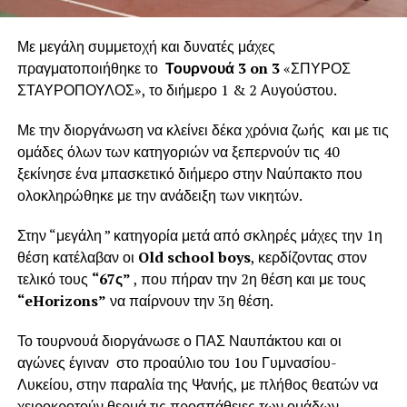
Με μεγάλη συμμετοχή και δυνατές μάχες
πραγματοποιήθηκε το
Τουρνουά 3 on 3
«ΣΠΥΡΟΣ
ΣΤΑΥΡΟΠΟΥΛΟΣ», το διήμερο 1 & 2 Αυγούστου.
Με την διοργάνωση να κλείνει δέκα χρόνια ζωής και με τις
ομάδες όλων των κατηγοριών να ξεπερνούν τις 40
ξεκίνησε ένα μπασκετικό διήμερο στην Ναύπακτο που
ολοκληρώθηκε με την ανάδειξη των νικητών.
Στην “μεγάλη ” κατηγορία μετά από σκληρές μάχες την 1η
θέση κατέλαβαν οι
Old school boys
, κερδίζοντας στον
τελικό τους
“67ς”
, που πήραν την 2η θέση και με τους
“eHorizons”
να παίρνουν την 3η θέση.
Το τουρνουά διοργάνωσε ο ΠΑΣ Ναυπάκτου και οι
αγώνες έγιναν στο προαύλιο του 1ου Γυμνασίου-
Λυκείου, στην παραλία της Ψανής, με πλήθος θεατών να
χειροκροτούν θερμά τις προσπάθειες των ομάδων.