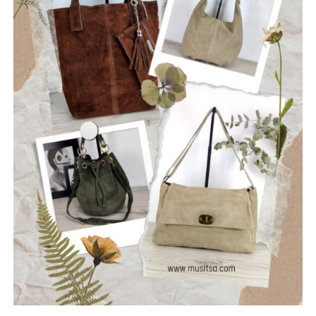
κάθε διαθέσιμο χρηματοδοτικό εργαλείο.
Εξασφάλιση χρηματοδότησης του προγράμματος
μέσω ευρωπαϊκών και εθνικών πόρων, όπως το ΕΣΠΑ,
το Ταμείο Ανάκαμψης, το πρόγραμμα «ΑΙΓΙΣ», τα
προγράμματα INTERREG και το Πράσινο Ταμείο, ώστε οι
απαραίτητες παρεμβάσεις να υλοποιηθούν χωρίς
επιβάρυνση των δημοτών.
Η Πολιτική Προστασία δεν είναι μια υπηρεσία που
ενεργοποιείται μόνο όταν ξεσπάσει μια πυρκαγιά. Είναι
μια συνεχής επένδυση στην ασφάλεια των ανθρώπων,
των χωριών μας, των δασών μας και της πολιτιστικής μας
κληρονομιάς.
Η Ναυπακτία μπορεί και πρέπει να γίνει πρότυπο Δήμου
στην πρόληψη και την αντιμετώπιση φυσικών
καταστροφών.
Με σχέδιο.