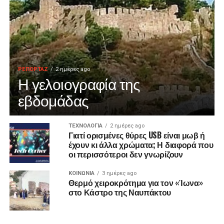
ΡΕΠΟΡΤΑΖ
2 ημέρες ago
Η γελοιογραφία της
εβδομάδας
ΤΕΧΝΟΛΟΓΙΑ
2 ημέρες ago
Γιατί ορισμένες θύρες USB είναι μωβ ή
έχουν κι άλλα χρώματα; Η διαφορά που
οι περισσότεροι δεν γνωρίζουν
ΚΟΙΝΩΝΙΑ
3 ημέρες ago
Θερμό χειροκρότημα για τον «Ίωνα»
στο Κάστρο της Ναυπάκτου