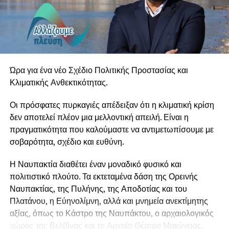
εμβληματικό “Cinema Paradiso” του Ennio Morricone,
έργα
των Francisco Tárrega, Heitor Villa-Lobos, Leo Brouwer
και Astor Piazzolla, αλλά και αγαπημένες δημιουργίες του
Μάνου
Χατζιδάκι και του Μίκη Θεοδωράκη. Το μουσικό ταξίδι
Ώρα για ένα νέο Σχέδιο Πολιτικής Προστασίας και
συμπληρώνουν έργα των Erik Satie, Carlo Domeniconi,
Κλιματικής Ανθεκτικότητας.
Jorge
Οι πρόσφατες πυρκαγιές απέδειξαν ότι η κλιματική κρίση
Cardoso και Roland Dyens, καθώς και επιλογές από
δεν αποτελεί πλέον μια μελλοντική απειλή. Είναι η
τραγούδια των Beatles.
πραγματικότητα που καλούμαστε να αντιμετωπίσουμε με
Κάτω από τον αυγουστιάτικο ουρανό και στο ξεχωριστό
σοβαρότητα, σχέδιο και ευθύνη.
περιβάλλον Αρχοντικού Μπότσαρη, τα «Νυχτερινά της
Μεσογείου» υπόσχονται μία βραδιά υψηλής αισθητικής,
Η Ναυπακτία διαθέτει έναν μοναδικό φυσικό και
γεμάτη μελωδίες, εικόνες και μουσικά χρώματα από την
πολιτιστικό πλούτο. Τα εκτεταμένα δάση της Ορεινής
Ελλάδα, τη Μεσόγειο και τον κόσμο.
Ναυπακτίας, της Πυλήνης, της Αποδοτίας και του
Πλατάνου, η Εύηνολίμνη, αλλά και μνημεία ανεκτίμητης
αξίας, όπως το Κάστρο της Ναυπάκτου, ο αρχαιολογικός
χώρος της Βελβίνας και το Αρχαίο Θέατρο Μακύνειας,