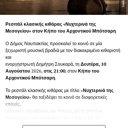
Ρεσιτάλ κλασικής κιθάρας «Νυχτερινά της
Μεσογείου» στον Κήπο του Αρχοντικού Μπότσαρη
Ο Δήμος Ναυπακτίας προσκαλεί το κοινό σε μία
ξεχωριστή μουσική βραδιά με τον διακεκριμένο κιθαριστή
και
ενορχηστρωτή Δημήτρη Σουκαρά, τη
Δευτέρα, 10
Αυγούστου
2026,
στις 21:00
, στον
Κήπο του
Αρχοντικού Μπότσαρη
.
Το ρεσιτάλ κλασικής κιθάρας με τίτλο «
Νυχτερινά της
Μεσογείου
» θα ταξιδέψει το κοινό σε διαφορετικές
εποχές,
μουσικές παραδόσεις και τόπους, μέσα από ένα
πρόγραμμα που αναδεικνύει τον πλούτο και την
εκφραστική δύναμη της