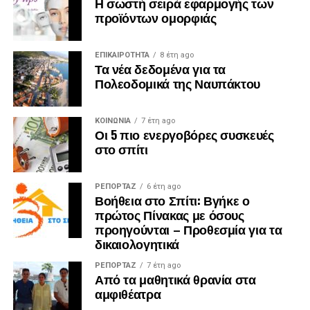
Η σωστή σειρά εφαρμογής των
προϊόντων ομορφιάς
ΕΠΙΚΑΙΡΟΤΗΤΑ
8 έτη ago
Τα νέα δεδομένα για τα
Πολεοδομικά της Ναυπάκτου
ΚΟΙΝΩΝΙΑ
7 έτη ago
Οι 5 πιο ενεργοβόρες συσκευές
στο σπίτι
ΡΕΠΟΡΤΑΖ
6 έτη ago
Βοήθεια στο Σπίτι: Βγήκε ο
πρώτος Πίνακας με όσους
προηγούνται – Προθεσμία για τα
δικαιολογητικά
ΡΕΠΟΡΤΑΖ
7 έτη ago
Από τα μαθητικά θρανία στα
αμφιθέατρα