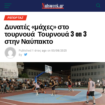
ΡΕΠΟΡΤΑΖ
Δυνατές «μάχες» στο
τουρνουά Τουρνουά 3 on 3
στην Ναύπακτο
Published
1 έτος ago
on
03/08/2025
By