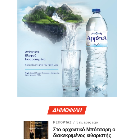
ΔΗΜΟΦΙΛΗ
ΡΕΠΟΡΤΑΖ
3 ημέρες ago
Γιατί
Θερμό
ΤΕΧΝΟΛΟΓΙΑ
ΚΟΙΝΩΝΙΑ
Στο αρχοντικό Μπότσαρη ο
2
3
διακεκριμένος κιθαριστής
ορισμένες
χειροκρότημα
ημέρες
ημέρες
ago
ago