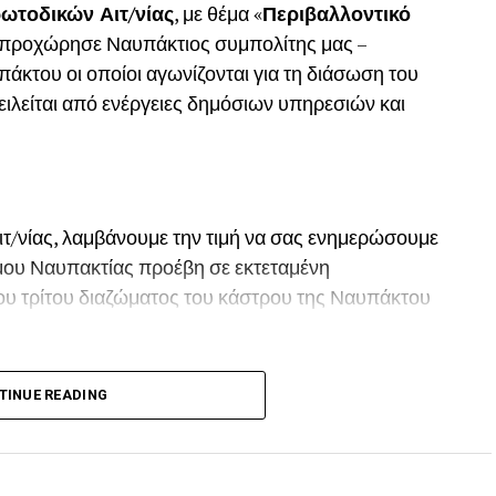
ωτοδικών Αιτ/νίας
, με θέμα «
Περιβαλλοντικό
, προχώρησε Ναυπάκτιος συμπολίτης μας –
του οι οποίοι αγωνίζονται για τη διάσωση του
ιλείται από ενέργειες δημόσιων υπηρεσιών και
ιτ/νίας, λαμβάνουμε την τιμή να σας ενημερώσουμε
Δήμου Ναυπακτίας προέβη σε εκτεταμένη
ου τρίτου διαζώματος του κάστρου της Ναυπάκτου
 το Καλοκαίρι του 2022 προκαλώντας όπως και
TINUE READING
ων του παραδοσιακού οικισμού της πόλης της
ής.
άκτου εκπονήθηκε και υλοποιείται από την