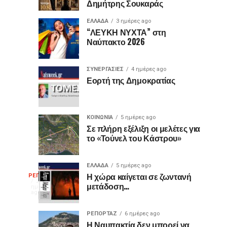
Δημήτρης Σουκαράς
θύρες
για
USB
τον
ΕΛΛΑΔΑ
3 ημέρες ago
είναι
«Ίωνα»
“ΛΕΥΚΗ ΝΥΧΤΑ” στη
Ναύπακτο 2026
μωβ
στο
ή
Κάστρο
έχουν
της
ΣΥΝΕΡΓΑΣΙΕΣ
4 ημέρες ago
κι
Ναυπάκτου
Εορτή της Δημοκρατίας
άλλα
χρώματα;
Η
ΚΟΙΝΩΝΙΑ
5 ημέρες ago
διαφορά
Σε πλήρη εξέλιξη οι μελέτες για
το «Τούνελ του Κάστρου»
που
οι
περισσότεροι
ΕΛΛΑΔΑ
5 ημέρες ago
Η
δεν
Η χώρα καίγεται σε ζωντανή
ΡΕΠΟΡΤΑΖ
2
μετάδοση…
γνωρίζουν
ημέρες
ago
γελοιογραφία
ΡΕΠΟΡΤΑΖ
6 ημέρες ago
Η Ναυπακτία δεν μπορεί να