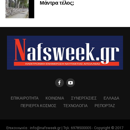
Μάντρα τέλος;
ΕΠΙΚΑΙΡΟΤΗΤΑ
ΚΟΙΝΩΝΙΑ
ΣΥΝΕΡΓΑΣΙΕΣ
ΕΛΛΑΔΑ
ΠΕΡΙΕΡΓΑ ΚΟΣΜΟΣ
ΤΕΧΝΟΛΟΓΙΑ
ΡΕΠΟΡΤΑΖ
Επικοινωνία : info@nafsweek.gr | Τηλ: 6978500005 - Copyright © 2017