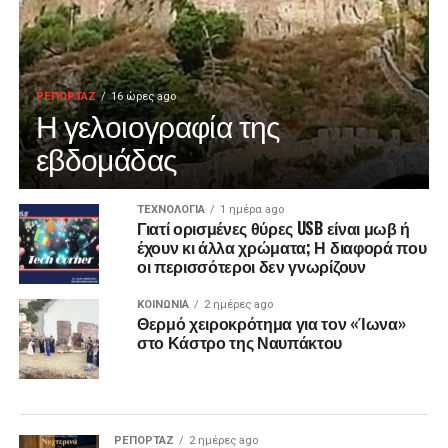
ΡΕΠΟΡΤΑΖ
16 ώρες ago
Η γελοιογραφία της
εβδομάδας
ΤΕΧΝΟΛΟΓΙΑ
1 ημέρα ago
Γιατί ορισμένες θύρες USB είναι μωβ ή
έχουν κι άλλα χρώματα; Η διαφορά που
οι περισσότεροι δεν γνωρίζουν
ΚΟΙΝΩΝΙΑ
2 ημέρες ago
Θερμό χειροκρότημα για τον «Ίωνα»
στο Κάστρο της Ναυπάκτου
ΡΕΠΟΡΤΑΖ
2 ημέρες ago