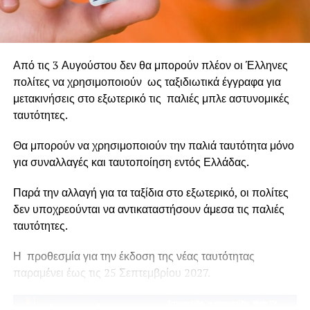
δοκιμάζονται στη χώρα μας, παρά το γεγονός ότι έχουμε
βιώσει τραγωδίες πρωτοφανούς έκτασης, οι οποίες
άφησαν βαθιά τραύματα στην κοινωνία. Αν δεν
μετατρέψουμε τη θλίψη και την αγανάκτηση σε συλλογική
Από τις 3 Αυγούστου δεν θα μπορούν πλέον οι Έλληνες
δράση, οι εικόνες της καταστροφής θα συνεχίσουν να
πολίτες να χρησιμοποιούν ως ταξιδιωτικά έγγραφα για
επαναλαμβάνονται, κάθε καλοκαίρι, σε ζωντανή μετάδοση.
μετακινήσεις στο εξωτερικό τις παλιές μπλε αστυνομικές
ταυτότητες.
Θα μπορούν να χρησιμοποιούν την παλιά ταυτότητα μόνο
για συναλλαγές και ταυτοποίηση εντός Ελλάδας.
Παρά την αλλαγή για τα ταξίδια στο εξωτερικό, οι πολίτες
δεν υποχρεούνται να αντικαταστήσουν άμεσα τις παλιές
ταυτότητες.
Η προθεσμία για την έκδοση της νέας ταυτότητας
παραμένει έως τις 25 Σεπτεμβρίου 2027.