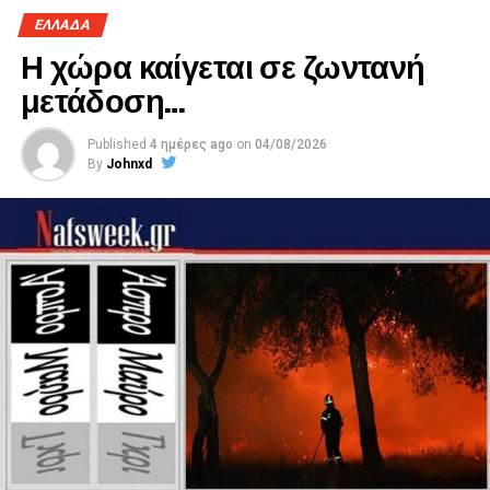
ΕΛΛΑΔΑ
Η χώρα καίγεται σε ζωντανή
Η Γραμματέας
μετάδοση…
Κόκλα Κατερίνα
Published
4 ημέρες ago
on
04/08/2026
By
Johnxd