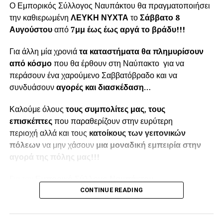
Ο Εμπορικός Σύλλογος Ναυπάκτου θα πραγματοποιήσει
την καθιερωμένη
ΛΕΥΚΗ ΝΥΧΤΑ
το
Σάββατο 8
Αυγούστου
από
7μμ έως έως αργά το βράδυ!!!
Για άλλη μία χρονιά
τα καταστήματα θα πλημυρίσουν
από κόσμο
που θα έρθουν στη Ναύπακτο για να
περάσουν ένα χαρούμενο Σαββατόβραδο και να
συνδυάσουν
αγορές και διασκέδαση
…
Καλούμε όλους
τους συμπολίτες μας
,
τους
επισκέπτες
που παραθερίζουν στην ευρύτερη
περιοχή αλλά και τους
κατοίκους των γειτονικών
πόλεων
να μην χάσουν
μια μοναδική εμπειρία στην
αγορά της πόλης μας!!!
Για τον
Εμπορικό Σύλλογο Ναυπάκτου
CONTINUE READING
Ο Πρόεδρος
Παπαϊωάννου Αποστόλης