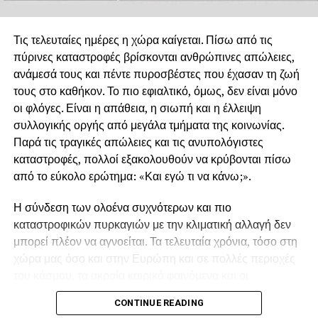
Τις τελευταίες ημέρες η χώρα καίγεται. Πίσω από τις
πύρινες καταστροφές βρίσκονται ανθρώπινες απώλειες,
ανάμεσά τους και πέντε πυροσβέστες που έχασαν τη ζωή
τους στο καθήκον. Το πιο εφιαλτικό, όμως, δεν είναι μόνο
οι φλόγες. Είναι η απάθεια, η σιωπή και η έλλειψη
συλλογικής οργής από μεγάλα τμήματα της κοινωνίας.
Παρά τις τραγικές απώλειες και τις ανυπολόγιστες
καταστροφές, πολλοί εξακολουθούν να κρύβονται πίσω
από το εύκολο ερώτημα: «Και εγώ τι να κάνω;».
Η σύνδεση των ολοένα συχνότερων και πιο
καταστροφικών πυρκαγιών με την κλιματική αλλαγή δεν
μπορεί πλέον να αγνοείται. Τα τελευταία χρόνια, τόσο στη
χώρα μας όσο και στην Ευρώπη και σε πολλές περιοχές
του κόσμου, τα ακραία καιρικά φαινόμενα και οι
παρατεταμένοι καύσωνες δημιουργούν συνθήκες που
CONTINUE READING
ευνοούν την εκδήλωση και την ταχύτατη εξάπλωση των