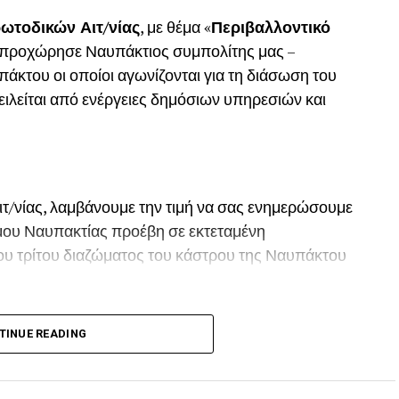
ωτοδικών Αιτ/νίας
, με θέμα «
Περιβαλλοντικό
, προχώρησε Ναυπάκτιος συμπολίτης μας –
του οι οποίοι αγωνίζονται για τη διάσωση του
ιλείται από ενέργειες δημόσιων υπηρεσιών και
ιτ/νίας, λαμβάνουμε την τιμή να σας ενημερώσουμε
Δήμου Ναυπακτίας προέβη σε εκτεταμένη
ου τρίτου διαζώματος του κάστρου της Ναυπάκτου
 το Καλοκαίρι του 2022 προκαλώντας όπως και
TINUE READING
ων του παραδοσιακού οικισμού της πόλης της
ής.