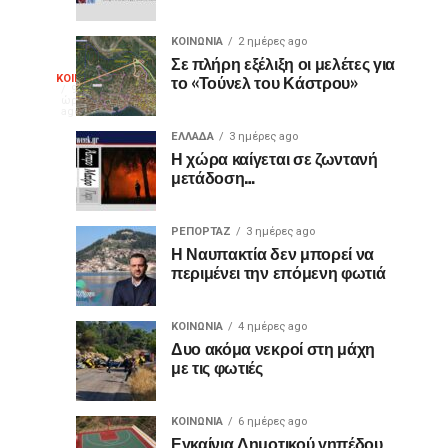
Μπότσαρη
Ναύπακτο
ο
2026
ΚΟΙΝΩΝΙΑ
2 ημέρες ago
διακεκριμένος
Σε πλήρη εξέλιξη οι μελέτες για
Θερμό
το «Τούνελ του Κάστρου»
ΚΟΙΝΩΝΙΑ
κιθαριστής
Με
9
ώρες
Δημήτρης
μεγάλη
ago
χειροκρότημα
Σουκαράς
επιτυχία
ΕΛΛΑΔΑ
3 ημέρες ago
Η χώρα καίγεται σε ζωντανή
πραγματοποιήθηκε
για
μετάδοση…
την
Τετάρτη,
τον
5
ΡΕΠΟΡΤΑΖ
3 ημέρες ago
Αυγούστου
Η Ναυπακτία δεν μπορεί να
«Ίωνα»
2026,
περιμένει την επόμενη φωτιά
στο
στο
Κάστρο
ΚΟΙΝΩΝΙΑ
4 ημέρες ago
της
Κάστρο
Δυο ακόμα νεκροί στη μάχη
Ναυπάκτου,
με τις φωτιές
η
της
θεατρική
παράσταση «Ίων
ΚΟΙΝΩΝΙΑ
6 ημέρες ago
Εγκαίνια Δημοτικού γηπέδου
του