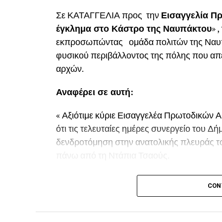
Σε ΚΑΤΑΓΓΕΛΙΑ προς την
Εισαγγελία Πρ
έγκλημα στο Κάστρο της Ναυπάκτου
» 
εκπροσωπώντας ομάδα πολιτών της Ναυπάκ
φυσικού περιβάλλοντος της πόλης που απε
αρχών.
Αναφέρει σε αυτή:
« Αξιότιμε κύριε Εισαγγελέα Πρωτοδικών Α
ότι τις τελευταίες ημέρες συνεργείο του 
δενδροτόμηση στην ανατολικής πλευράς τ
πάνω από τη Ντάπια Τσαούς.
Παρόμοια ενέργεια πραγματοποιήθηκε και
CON
τώρα την οργισμένη αντίδραση των κατοίκ
Ναυπάκτου αλλά και της ευρύτερης περιοχ