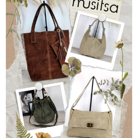
πληγές που αφήνει πίσω της η φωτιά δεν γνωρίζουν
διοικητικά όρια. Είναι πληγές που αφορούν ολόκληρη τη
Στερεά Ελλάδα και απαιτούν αλληλεγγύη, συντονισμό και
κοινή προσπάθεια.
Η Ναυπακτία αξίζει να είναι έτοιμη πριν από την επόμενη
κρίση. Η πρόληψη δεν είναι κόστος. Είναι η μεγαλύτερη
επένδυση στην ανθρώπινη ζωή, στο φυσικό περιβάλλον,
στην τοπική οικονομία και στο μέλλον του τόπου μας.
Ανδρέας Χ. Κωνσταντόπουλος
Επικεφαλής της παράταξης “Αλλάζουμε Πλεύση”