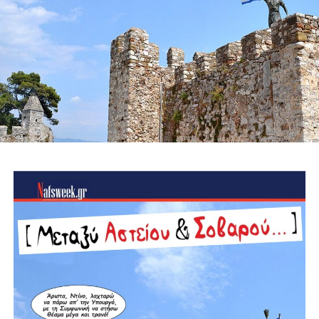
πλεονεκτήματος, εξετάζοντας τη δυνατότητα υδροληψίας
από εναέρια μέσα και δημιουργώντας δίκτυο
υδατοδεξαμενών στις ορεινές δημοτικές ενότητες.
Ίδρυση Δημοτικού Σώματος Εθελοντών Πολιτικής
Προστασίας, με εκπαίδευση, πιστοποίηση και ουσιαστικά
κίνητρα συμμετοχής για νέους, αποστράτους των
Σωμάτων Ασφαλείας και ενεργούς πολίτες, σε
συνεργασία με όλες τις εθελοντικές ομάδες της περιοχής.
Ειδικά σχέδια πυροπροστασίας για μνημεία και
αρχαιολογικούς χώρους, όπως το Κάστρο της
Ναυπάκτου, η Βελβίνα και το Αρχαίο Θέατρο Μακύνειας,
ώστε να προστατεύσουμε όχι μόνο το φυσικό αλλά και το
πολιτιστικό μας κεφάλαιο.
Ίδρυση μόνιμου Κέντρου Διαχείρισης Κρίσεων, το
οποίο θα συντονίζει σε πραγματικό χρόνο τον Δήμο, την
Πυροσβεστική, τις Δασικές Υπηρεσίες, την Περιφέρεια και