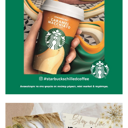
Με σχέδιο.
Με τεχνολογία.
Με εθελοντισμό.
Με συνεργασία.
Γιατί η καλύτερη πυρκαγιά είναι εκείνη που δεν θα
εκδηλωθεί ποτέ.
Την ίδια στιγμή, αποτίουμε φόρο τιμής στους
πυροσβέστες που έχασαν τη ζωή τους υπηρετώντας το
καθήκον. Η αυτοθυσία τους μας υπενθυμίζει ότι η
Πολιτική Προστασία δεν είναι μια θεωρητική έννοια, αλλά
ένας καθημερινός αγώνας που πολλές φορές πληρώνεται
με ανθρώπινες ζωές.
Παράλληλα, εκφράζουμε την αμέριστη συμπαράστασή μας
στους κατοίκους του όμορου Δήμου Δωρίδας, που
δοκιμάστηκαν από τις καταστροφικές πυρκαγιές. Οι