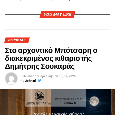
YOU MAY LIKE
ΡΕΠΟΡΤΑΖ
Στο αρχοντικό Μπότσαρη ο
διακεκριμένος κιθαριστής
Δημήτρης Σουκαράς
Published
15 ώρες ago
on
06/08/2026
By
Johnxd