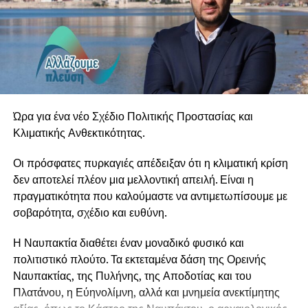
ιδιαίτερα πλούσιο πρόγραμμα, στο οποίο συναντώνται το
εμβληματικό “Cinema Paradiso” του Ennio Morricone,
έργα
των Francisco Tárrega, Heitor Villa-Lobos, Leo Brouwer
και Astor Piazzolla, αλλά και αγαπημένες δημιουργίες του
Μάνου
Χατζιδάκι και του Μίκη Θεοδωράκη. Το μουσικό ταξίδι
Ώρα για ένα νέο Σχέδιο Πολιτικής Προστασίας και
συμπληρώνουν έργα των Erik Satie, Carlo Domeniconi,
Κλιματικής Ανθεκτικότητας.
Jorge
Οι πρόσφατες πυρκαγιές απέδειξαν ότι η κλιματική κρίση
Cardoso και Roland Dyens, καθώς και επιλογές από
δεν αποτελεί πλέον μια μελλοντική απειλή. Είναι η
τραγούδια των Beatles.
πραγματικότητα που καλούμαστε να αντιμετωπίσουμε με
Κάτω από τον αυγουστιάτικο ουρανό και στο ξεχωριστό
σοβαρότητα, σχέδιο και ευθύνη.
περιβάλλον Αρχοντικού Μπότσαρη, τα «Νυχτερινά της
Μεσογείου» υπόσχονται μία βραδιά υψηλής αισθητικής,
Η Ναυπακτία διαθέτει έναν μοναδικό φυσικό και
γεμάτη μελωδίες, εικόνες και μουσικά χρώματα από την
πολιτιστικό πλούτο. Τα εκτεταμένα δάση της Ορεινής
Ελλάδα, τη Μεσόγειο και τον κόσμο.
Ναυπακτίας, της Πυλήνης, της Αποδοτίας και του
Πλατάνου, η Εύηνολίμνη, αλλά και μνημεία ανεκτίμητης