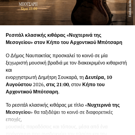
Ρεσιτάλ κλασικής κιθάρας «Νυχτερινά της
Μεσογείου» στον Κήπο του Αρχοντικού Μπότσαρη
Ο Δήμος Ναυπακτίας προσκαλεί το κοινό σε μία
ξεχωριστή μουσική βραδιά με τον διακεκριμένο κιθαριστή
και
ενορχηστρωτή Δημήτρη Σουκαρά, τη
Δευτέρα, 10
Αυγούστου
2026,
στις 21:00
, στον
Κήπο του
Αρχοντικού Μπότσαρη
.
Το ρεσιτάλ κλασικής κιθάρας με τίτλο «
Νυχτερινά της
Μεσογείου
» θα ταξιδέψει το κοινό σε διαφορετικές
εποχές,
μουσικές παραδόσεις και τόπους, μέσα από ένα
πρόγραμμα που αναδεικνύει τον πλούτο και την