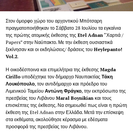
Στον όμορφο χώρο του αρχοντικού Μπότσαρη
πραγματοποιήθηκαν το Σάββατο 28 Ιουλίου τα εγκαίνια
της πρώτης ατομικής έκθεσης της
Etel Adnan
“Χαρτιά /
Papers” στην Ναύπακτο. Με την έκθεση ουσιαστικά
ξεκίνησαν και οι εκδηλώσεις/ δράσεις του
Heylepanto!
Vol.2
.
Η οικοδέσποινα και επιμελήτρια της έκθεσης
Magda
Cirillo
υποδέχτηκε τον δήμαρχο Ναυπακτίας
Τάκη
Λουκόπουλο
, τον αντιδήμαρχο και πρόεδρο του
Λιμενικού Ταμείου
Αντώνη Φράγκο
, την εκπρόσωπο της
πρεσβείας του Λιβάνου
Maral Boynikian
και τους
επισκέπτες της έκθεσης. Να σημειωθεί πως είναι η πρώτη
έκθεση της Etel Adnan στην Ελλάδα. Μετά την επίσκεψη
στα εκθέματα, ακολούθησε κέρασμα με εδέσματα
προσφορά της πρεσβείας του Λιβάνου.