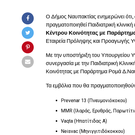
Ο Δήμος Ναυπακτίας ενημερώνει ότι, στ
πραγματοποιηθεί Παιδιατρική κλινικ
Κέντρου Κοινότητας με Παράρτημ
Εταιρεία Πρόληψης και Προαγωγής Υγε
Με την υποστήριξη του Υπουργείου Υγ
συνεργασία με την Παιδιατρική Κλινικ
Κοινότητας με Παράρτημα Ρομά Δ.Ναυ
Τα εμβόλια που θα πραγματοποιηθούν 
Prevenar 13 (
Πνευμονιόκοκου)
MMR
(Ιλαράς, Ερυθράς, Παρωτίτι
Vaqta
(Ηπατίτιδας Α)
Neisvac
(Μηνιγγιτιδόκοκκου)