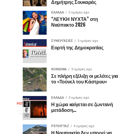
Δημήτρης Σουκαράς
θύρες
για
USB
τον
ΕΛΛΑΔΑ
2 ημέρες ago
είναι
«Ίωνα»
“ΛΕΥΚΗ ΝΥΧΤΑ” στη
Ναύπακτο 2026
μωβ
στο
ή
Κάστρο
έχουν
της
ΣΥΝΕΡΓΑΣΙΕΣ
3 ημέρες ago
κι
Ναυπάκτου
Εορτή της Δημοκρατίας
άλλα
χρώματα;
Η
ΚΟΙΝΩΝΙΑ
3 ημέρες ago
διαφορά
Σε πλήρη εξέλιξη οι μελέτες για
το «Τούνελ του Κάστρου»
που
οι
περισσότεροι
ΕΛΛΑΔΑ
3 ημέρες ago
Η
δεν
Η χώρα καίγεται σε ζωντανή
ΡΕΠΟΡΤΑΖ
3
μετάδοση…
γνωρίζουν
ώρες
ago
γελοιογραφία
ΡΕΠΟΡΤΑΖ
4 ημέρες ago
Η Ναυπακτία δεν μπορεί να