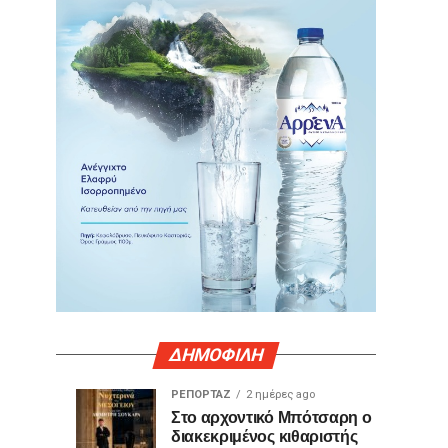
ΔΗΜΟΦΙΛΗ
ΡΕΠΟΡΤΑΖ
2 ημέρες ago
Γιατί
Θερμό
ΤΕΧΝΟΛΟΓΙΑ
ΚΟΙΝΩΝΙΑ
Στο αρχοντικό Μπότσαρη ο
12
1
διακεκριμένος κιθαριστής
ορισμένες
χειροκρότημα
ώρες
ημέρα
ago
ago