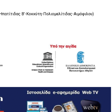
Ηπατίτιδας Β’-Κοκκύτη-Πολιομελίτιδας-Αιμόφιλου)