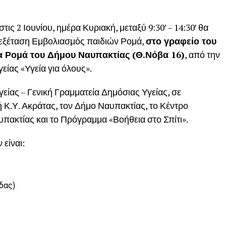
ις 2 Ιουνίου, ημέρα Κυριακή, μεταξύ 9:30′ – 14:30′ θα
ή εξέταση Εμβολιασμός παιδιών Ρομά,
στο γραφείο του
α Ρομά του Δήμου Ναυπακτίας (Θ.Νόβα 16)
, από την
ίας «Υγεία για όλους».
είας – Γενική Γραμματεία Δημόσιας Υγείας, σε
ή Κ.Υ. Ακράτας, τον Δήμο Ναυπακτίας, το Κέντρο
πακτίας και το Πρόγραμμα «Βοήθεια στο Σπίτι».
είναι:
δας)