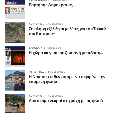
Εορτή της Δημοκρατίας
ΚΟΙΝΩΝΙΑ
2 ημέρες ago
Σε πλήρη εξέλιξη οι μελέτες για το «Τούνελ
του Κάστρου»
ΕΛΛΑΔΑ
2 ημέρες ago
Η χώρα καίγεται σε ζωντανή μετάδοση…
ΡΕΠΟΡΤΑΖ
3 ημέρες ago
Η Ναυπακτία δεν μπορεί να περιμένει την
επόμενη φωτιά
ΚΟΙΝΩΝΙΑ
4 ημέρες ago
Δυο ακόμα νεκροί στη μάχη με τις φωτιές