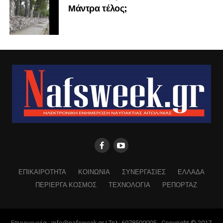
Μάντρα τέλος;
ΕΠΙΚΑΙΡΟΤΗΤΑ
ΚΟΙΝΩΝΙΑ
ΣΥΝΕΡΓΑΣΙΕΣ
ΕΛΛΑΔΑ
ΠΕΡΙΕΡΓΑ ΚΟΣΜΟΣ
ΤΕΧΝΟΛΟΓΙΑ
ΡΕΠΟΡΤΑΖ
Επικοινωνία : info@nafsweek.gr | Τηλ: 6978500005 - Copyright © 2017