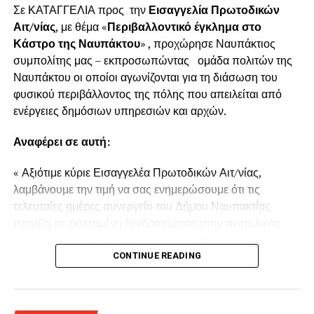
Σε ΚΑΤΑΓΓΕΛΙΑ προς την
Εισαγγελία Πρωτοδικών
Αιτ/νίας
, με θέμα «
Περιβαλλοντικό έγκλημα στο
Κάστρο της Ναυπάκτου
» , προχώρησε Ναυπάκτιος
συμπολίτης μας – εκπροσωπώντας ομάδα πολιτών της
Ναυπάκτου οι οποίοι αγωνίζονται για τη διάσωση του
φυσικού περιβάλλοντος της πόλης που απειλείται από
ενέργειες δημόσιων υπηρεσιών και αρχών.
Αναφέρει σε αυτή:
« Αξιότιμε κύριε Εισαγγελέα Πρωτοδικών Αιτ/νίας,
λαμβάνουμε την τιμή να σας ενημερώσουμε ότι τις
τελευταίες ημέρες συνεργείο του Δήμου Ναυπακτίας
προέβη σε εκτεταμένη δενδροτόμηση στην ανατολικής
πλευράς του τρίτου διαζώματος του κάστρου της
Ναυπάκτου πάνω από τη Ντάπια Τσαούς.
CONTINUE READING
Παρόμοια ενέργεια πραγματοποιήθηκε και το Καλοκαίρι
του 2022 προκαλώντας όπως και τώρα την οργισμένη