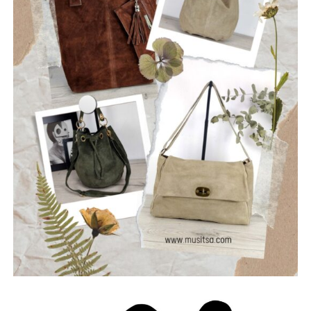
τη σιωπή και να αφήσουν το φως να περάσει μέσα από τις
ρωγμές της καθημερινότητας. Με ήχο που ισορροπεί
ανάμεσα στο εναλλακτικό ροκ, τον ελληνικό στίχο και την
ωμή ενέργεια της σκηνής, οι Ρωγμές δημιουργούν
μουσική που μιλά για την κοινωνία, τις εσωτερικές μάχες
και την ανάγκη για αλήθεια.
Μέλη του συγκροτήματος: Ανδρεόπουλος Αντώνης –
Φωνή & Κιθάρα, Σαράντης Δημήτρης – Κιθάρα, Νικολάου
Θωμάς – Μπάσο, Μηλιώνης Γρηγόρης – Τύμπανα.