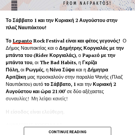
Η «Εφορεία Αρχαιοτήτων Αιτωλοακαρνανίας και
Λευκάδας» υποστηρίζει ψευδώς ότι τα δέντρα που
Το Σάββατο 1 και την Κυριακή 2 Αυγούστου στην
κόπηκαν δημιουργούσαν προβλήματα στο τείχος του
πλαζ Ναυπάκτου!
ενετικού κάστρου. Όμως τα δέντρα του κάστρου
προέρχονται από τις δεντροφυτεύσεις που έγιναν
Το
Lepanto
Rock
Festival
είναι και φέτος γεγονός!
Ο
νομίμως από το 1914 έως το 1939 (έγκριση από το
Δήμος Ναυπακτίας και ο
Δημήτρης Κοργιαλάς με την
Υπουργείο Εσωτερικών και κατόπιν από το Υπουργείο
μπάντα του (
Rider
Κοργιαλάς)
, ο
Papaz
ό με την
Γεωργίας υπό την γραμματεία του Ιωάννη Μπρικόλα) και
μπάντα του
, οι
The Bad Habits
, η
Γκρίζα
βρίσκονται σε απόσταση ασφαλείας από τα τείχη.
Πόλη,
οι
Ρωγμές
, η
Νένα Σύψα
και η
Δήμητρα
Αριτζάκη
μας προσκαλούν στην παραλία Ψανής (Πλαζ
Συνεπώς πολλά από τα δέντρα έχουν ηλικία άνω των 100
Ναυπάκτου) αυτό
το Σάββατο, 1
και την
Κυριακή 2
ετών χωρίς να έχει αναφερθεί κάποιο πρόβλημα στη
Αυγούστου και ώρα 21:00′
σε δύο αξέχαστες
στατικότητα των τειχών που να οφείλεται στην πλήρη
συναυλίες! Μη λείψει κανείς!
ανάπτυξη του ριζικού συστήματος. Το Δασαρχείο
Ναυπάκτου βεβαιώνει ότι δεν υπάρχει σχετική μελέτη ούτε
Η είσοδος είναι ελεύθερη.
η έρευνά μας εντόπισε κάποια επιστημονική μελέτη για το
Κάστρο της Ναυπάκτου που να αποδεικνύει το αντίθετο.
ΔΗΜΗΤΡΗΣ ΚΟΡΓΙΑΛΑΣ
Επίσης εντός του κάστρου υπάρχει σύγχρονο σύστημα
CONTINUE READING