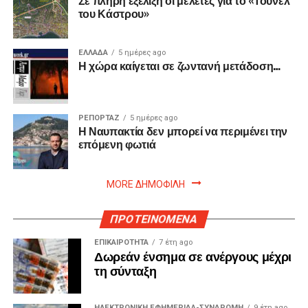
Σε πλήρη εξέλιξη οι μελέτες για το «Τούνελ
του Κάστρου»
ΕΛΛΑΔΑ
5 ημέρες ago
Η χώρα καίγεται σε ζωντανή μετάδοση…
ΡΕΠΟΡΤΑΖ
5 ημέρες ago
Η Ναυπακτία δεν μπορεί να περιμένει την
επόμενη φωτιά
MORE ΔΗΜΟΦΙΛΗ
ΠΡΟΤΕΙΝΟΜΕΝΑ
ΕΠΙΚΑΙΡΟΤΗΤΑ
7 έτη ago
Δωρεάν ένσημα σε ανέργους μέχρι
τη σύνταξη
ΗΛΕΚΤΡΟΝΙΚΗ ΕΦΗΜΕΡΙΔΑ-ΣΥΝΔΡΟΜΗ
9 έτη ago