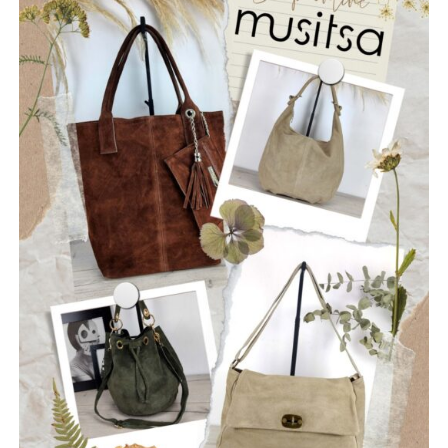
ΡΩΓΜΕΣ
Οι “Ρωγμές” είναι ένα νεοσύστατο ελληνικό ροκ
συγκρότημα που ιδρύθηκε τον Ιούλιο του 2025, με έδρα
την Ναύπακτο. Το όνομά τους αντικατοπτρίζει τη
φιλοσοφία τους: να ραγίσουν τις βεβαιότητες, να σπάσουν
τη σιωπή και να αφήσουν το φως να περάσει μέσα από τις
ρωγμές της καθημερινότητας. Με ήχο που ισορροπεί
ανάμεσα στο εναλλακτικό ροκ, τον ελληνικό στίχο και την
ωμή ενέργεια της σκηνής, οι Ρωγμές δημιουργούν
μουσική που μιλά για την κοινωνία, τις εσωτερικές μάχες
και την ανάγκη για αλήθεια.
Μέλη του συγκροτήματος: Ανδρεόπουλος Αντώνης –
Φωνή & Κιθάρα, Σαράντης Δημήτρης – Κιθάρα, Νικολάου
Θωμάς – Μπάσο, Μηλιώνης Γρηγόρης – Τύμπανα.