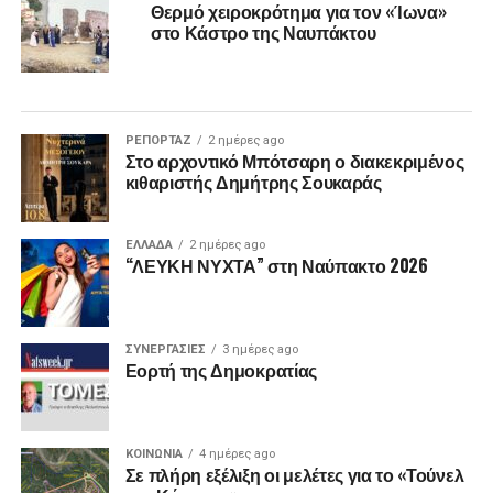
Θερμό χειροκρότημα για τον «Ίωνα»
στο Κάστρο της Ναυπάκτου
ΡΕΠΟΡΤΑΖ
2 ημέρες ago
Στο αρχοντικό Μπότσαρη ο διακεκριμένος
κιθαριστής Δημήτρης Σουκαράς
ΕΛΛΑΔΑ
2 ημέρες ago
“ΛΕΥΚΗ ΝΥΧΤΑ” στη Ναύπακτο 2026
ΣΥΝΕΡΓΑΣΙΕΣ
3 ημέρες ago
Εορτή της Δημοκρατίας
ΚΟΙΝΩΝΙΑ
4 ημέρες ago
Σε πλήρη εξέλιξη οι μελέτες για το «Τούνελ