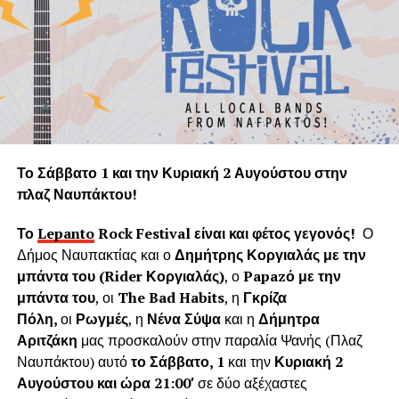
πολιτισμό. Παρόλα αυτά το φυσικό περιβάλλον της
Ναυπάκτου καταστρέφεται με την αλόγιστη κοπή δεκάδων
υγιών δένδρων τη στιγμή που ακόμα και ένα θεωρείται
πολύτιμο και είναι αναντικατάστατη μονάδα του φυσικού
πνεύμονα της Γης.
Η «Εφορεία Αρχαιοτήτων Αιτωλοακαρνανίας και
Λευκάδας» υποστηρίζει ψευδώς ότι τα δέντρα που
Το Σάββατο 1 και την Κυριακή 2 Αυγούστου στην
κόπηκαν δημιουργούσαν προβλήματα στο τείχος του
πλαζ Ναυπάκτου!
ενετικού κάστρου. Όμως τα δέντρα του κάστρου
προέρχονται από τις δεντροφυτεύσεις που έγιναν
Το
Lepanto
Rock
Festival
είναι και φέτος γεγονός!
Ο
νομίμως από το 1914 έως το 1939 (έγκριση από το
Δήμος Ναυπακτίας και ο
Δημήτρης Κοργιαλάς με την
Υπουργείο Εσωτερικών και κατόπιν από το Υπουργείο
μπάντα του (
Rider
Κοργιαλάς)
, ο
Papaz
ό με την
Γεωργίας υπό την γραμματεία του Ιωάννη Μπρικόλα) και
μπάντα του
, οι
The Bad Habits
, η
Γκρίζα
βρίσκονται σε απόσταση ασφαλείας από τα τείχη.
Πόλη,
οι
Ρωγμές
, η
Νένα Σύψα
και η
Δήμητρα
Αριτζάκη
μας προσκαλούν στην παραλία Ψανής (Πλαζ
Συνεπώς πολλά από τα δέντρα έχουν ηλικία άνω των 100
Ναυπάκτου) αυτό
το Σάββατο, 1
και την
Κυριακή 2
ετών χωρίς να έχει αναφερθεί κάποιο πρόβλημα στη
Αυγούστου και ώρα 21:00′
σε δύο αξέχαστες
στατικότητα των τειχών που να οφείλεται στην πλήρη