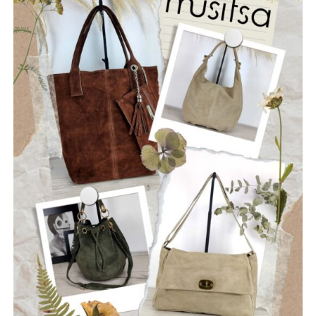
Οι “Ρωγμές” είναι ένα νεοσύστατο ελληνικό ροκ
συγκρότημα που ιδρύθηκε τον Ιούλιο του 2025, με έδρα
την Ναύπακτο. Το όνομά τους αντικατοπτρίζει τη
φιλοσοφία τους: να ραγίσουν τις βεβαιότητες, να σπάσουν
τη σιωπή και να αφήσουν το φως να περάσει μέσα από τις
ρωγμές της καθημερινότητας. Με ήχο που ισορροπεί
ανάμεσα στο εναλλακτικό ροκ, τον ελληνικό στίχο και την
ωμή ενέργεια της σκηνής, οι Ρωγμές δημιουργούν
μουσική που μιλά για την κοινωνία, τις εσωτερικές μάχες
και την ανάγκη για αλήθεια.
Μέλη του συγκροτήματος: Ανδρεόπουλος Αντώνης –
Φωνή & Κιθάρα, Σαράντης Δημήτρης – Κιθάρα, Νικολάου
Θωμάς – Μπάσο, Μηλιώνης Γρηγόρης – Τύμπανα.