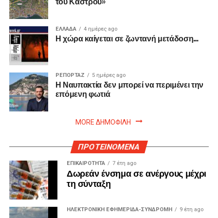
του Κάστρου»
ΕΛΛΑΔΑ
4 ημέρες ago
Η χώρα καίγεται σε ζωντανή μετάδοση…
ΡΕΠΟΡΤΑΖ
5 ημέρες ago
Η Ναυπακτία δεν μπορεί να περιμένει την
επόμενη φωτιά
MORE ΔΗΜΟΦΙΛΗ
ΠΡΟΤΕΙΝΟΜΕΝΑ
ΕΠΙΚΑΙΡΟΤΗΤΑ
7 έτη ago
Δωρεάν ένσημα σε ανέργους μέχρι
τη σύνταξη
ΗΛΕΚΤΡΟΝΙΚΗ ΕΦΗΜΕΡΙΔΑ-ΣΥΝΔΡΟΜΗ
9 έτη ago