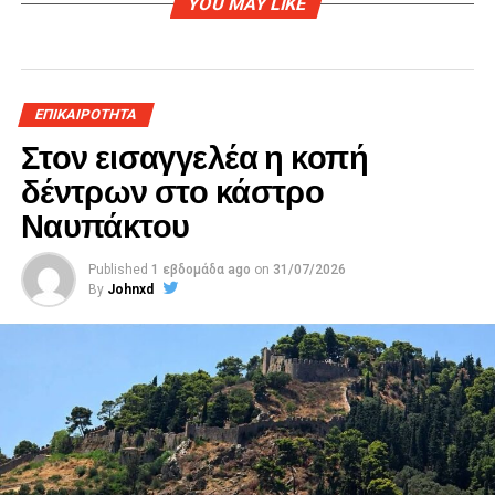
YOU MAY LIKE
ΕΠΙΚΑΙΡΟΤΗΤΑ
Στον εισαγγελέα η κοπή
δέντρων στο κάστρο
Ναυπάκτου
Published
1 εβδομάδα ago
on
31/07/2026
By
Johnxd