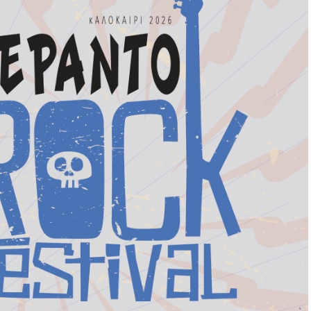
μονα της Γης.
 και Λευκάδας» υποστηρίζει ψευδώς ότι τα δέντρα
ο τείχος του ενετικού κάστρου. Όμως τα δέντρα
τεύσεις που έγιναν νομίμως από το 1914 έως το
ών και κατόπιν από το Υπουργείο Γεωργίας υπό την
κονται σε απόσταση ασφαλείας από τα τείχη.
α άνω των 100 ετών χωρίς να έχει αναφερθεί
χών που να οφείλεται στην πλήρη ανάπτυξη του
ου βεβαιώνει ότι δεν υπάρχει σχετική μελέτη ούτε η
 μελέτη για το Κάστρο της Ναυπάκτου που να
ου κάστρου υπάρχει σύγχρονο σύστημα
οστατέψει από ενδεχόμενη πυρκαγιά.
 «Παραδοσιακός Οικισμός» και «το Κάστρο
ντινό και ιστορικό μνημείο». Οι σχετικές