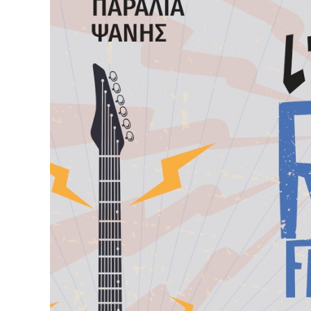
αναντικατάστατη μονάδα του φυσικού πνεύ
Η «Εφορεία Αρχαιοτήτων Αιτωλοακαρνανίας
που κόπηκαν δημιουργούσαν προβλήματα στ
του κάστρου προέρχονται από τις δεντροφυ
1939 (έγκριση από το Υπουργείο Εσωτερικ
γραμματεία του Ιωάννη Μπρικόλα) και βρίσ
Συνεπώς πολλά από τα δέντρα έχουν ηλικί
κάποιο πρόβλημα στη στατικότητα των τει
ριζικού συστήματος. Το Δασαρχείο Ναυπάκτ
έρευνά μας εντόπισε κάποια επιστημονική
αποδεικνύει το αντίθετο. Επίσης εντός τ
πυροπροστασίας το οποίο μπορεί να το πρ
Η πόλη της Ναυπάκτου έχει χαρακτηρισθεί
Ναυπάκτου είναι κηρυγμένο ως προέχον βυζα