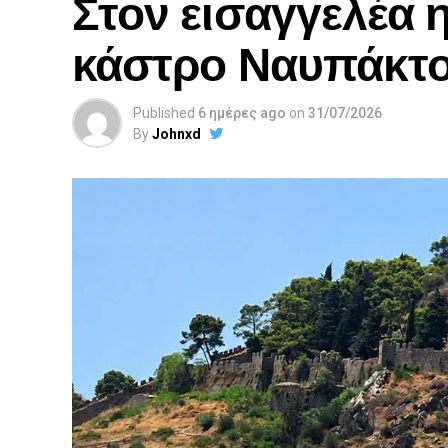
Στον εισαγγελέα 
κάστρο Ναυπάκτ
Published
6 ημέρες ago
on
31/07/2026
By
Johnxd