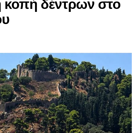
η κοπή δέντρων στο
ου