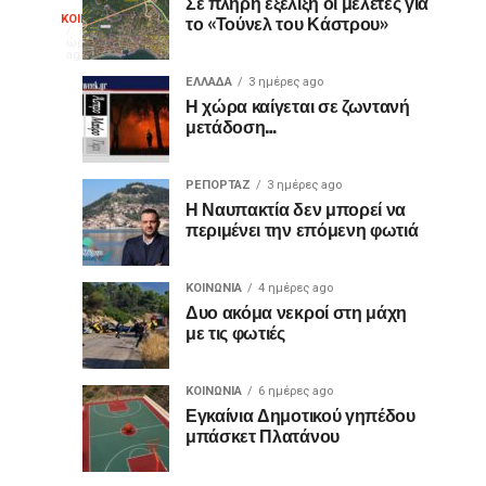
διακεκριμένος
Σε πλήρη εξέλιξη οι μελέτες για
Θερμό
το «Τούνελ του Κάστρου»
ΚΟΙΝΩΝΙΑ
κιθαριστής
Με
7
ώρες
Δημήτρης
μεγάλη
ago
χειροκρότημα
Σουκαράς
επιτυχία
ΕΛΛΑΔΑ
3 ημέρες ago
Η χώρα καίγεται σε ζωντανή
πραγματοποιήθηκε
για
μετάδοση…
την
Τετάρτη,
τον
5
ΡΕΠΟΡΤΑΖ
3 ημέρες ago
Αυγούστου
Η Ναυπακτία δεν μπορεί να
«Ίωνα»
2026,
περιμένει την επόμενη φωτιά
στο
στο
Κάστρο
ΚΟΙΝΩΝΙΑ
4 ημέρες ago
της
Κάστρο
Δυο ακόμα νεκροί στη μάχη
Ναυπάκτου,
με τις φωτιές
η
της
θεατρική
παράσταση «Ίων
ΚΟΙΝΩΝΙΑ
6 ημέρες ago
Ναυπάκτου
Εγκαίνια Δημοτικού γηπέδου
του
μπάσκετ Πλατάνου
Ευριπίδη:
“Η