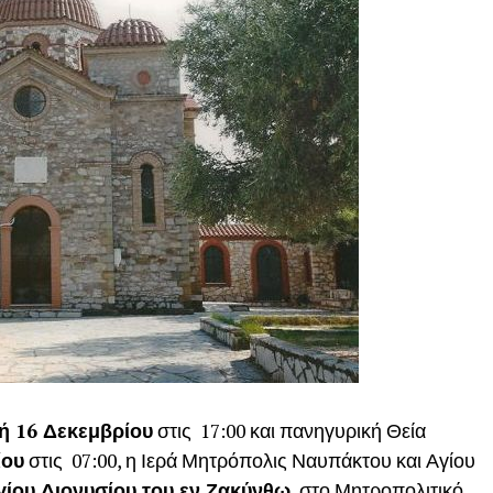
ή 16 Δεκεμβρίου
στις 17:00 και πανηγυρική Θεία
ίου
στις 07:00, η Ιερά Μητρόπολις Ναυπάκτου και Αγίου
γίου Διονυσίου του εν Ζακύνθω
, στο Μητροπολιτικό