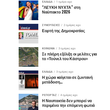
μωβ
αναρωτηθεί:
ΕΛΛΑΔΑ
1 ημέρα ago
Θερμό
Στο
ΚΟΙΝΩΝΙΑ
ΡΕΠΟΡΤΑΖ
“ΛΕΥΚΗ ΝΥΧΤΑ” στη
«Γιατί
18
1
ή
Ναύπακτο 2026
χειροκρότημα
αρχοντικό
ώρες
ημέρα
η
ago
ago
για
Μπότσαρη
θύρα
έχουν
τον
ο
αυτή
ΣΥΝΕΡΓΑΣΙΕΣ
2 ημέρες ago
«Ίωνα»
διακεκριμένος
είναι
Εορτή της Δημοκρατίας
κι
μωβ
στο
κιθαριστής
αντί
Κάστρο
Δημήτρης
άλλα
για
της
Σουκαράς
ΚΟΙΝΩΝΙΑ
3 ημέρες ago
μπλε...
Ναυπάκτου
Σε πλήρη εξέλιξη οι μελέτες για
χρώματα;
το «Τούνελ του Κάστρου»
Η
ΕΛΛΑΔΑ
3 ημέρες ago
Η χώρα καίγεται σε ζωντανή
διαφορά
μετάδοση…
που
ΡΕΠΟΡΤΑΖ
4 ημέρες ago
οι
Η Ναυπακτία δεν μπορεί να
περιμένει την επόμενη φωτιά