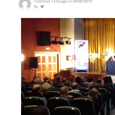
Published
7 έτη ago
on
09/03/2019
By