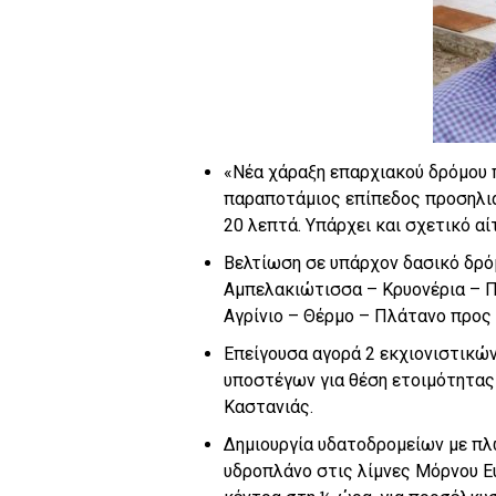
«Νέα χάραξη επαρχιακού δρόμου π
παραποτάμιος επίπεδος προσηλι
20 λεπτά. Υπάρχει και σχετικό αίτ
Βελτίωση σε υπάρχον δασικό δρό
Αμπελακιώτισσα – Κρυονέρια – Π
Αγρίνιο – Θέρμο – Πλάτανο προς
Επείγουσα αγορά 2 εκχιονιστικώ
υποστέγων για θέση ετοιμότητας
Καστανιάς.
Δημιουργία υδατοδρομείων με πλ
υδροπλάνο στις λίμνες Μόρνου Ευ