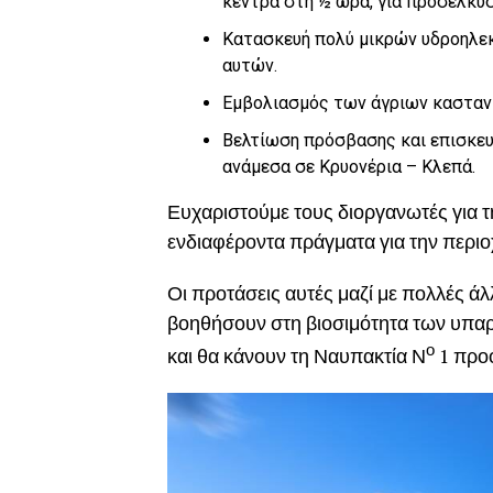
κέντρα στη ½ ώρα, για προσέλκυ
Κατασκευή πολύ μικρών υδροηλεκ
αυτών.
Εμβολιασμός των άγριων καστανι
Βελτίωση πρόσβασης και επισκευή
ανάμεσα σε Κρυονέρια – Κλεπά.
Ευχαριστούμε τους διοργανωτές για 
ενδιαφέροντα πράγματα για την περιο
Οι προτάσεις αυτές μαζί με πολλές άλ
βοηθήσουν στη βιοσιμότητα των υπαρ
ο
και θα κάνουν τη Ναυπακτία Ν
1 προ