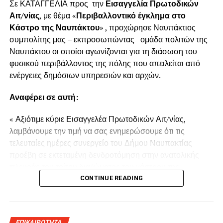
Σε ΚΑΤΑΓΓΕΛΙΑ προς την
Εισαγγελία Πρωτοδικών
Αιτ/νίας
, με θέμα «
Περιβαλλοντικό έγκλημα στο
Κάστρο της Ναυπάκτου
» , προχώρησε Ναυπάκτιος
συμπολίτης μας – εκπροσωπώντας ομάδα πολιτών της
Ναυπάκτου οι οποίοι αγωνίζονται για τη διάσωση του
φυσικού περιβάλλοντος της πόλης που απειλείται από
ενέργειες δημόσιων υπηρεσιών και αρχών.
Αναφέρει σε αυτή:
« Αξιότιμε κύριε Εισαγγελέα Πρωτοδικών Αιτ/νίας,
λαμβάνουμε την τιμή να σας ενημερώσουμε ότι τις
τελευταίες ημέρες συνεργείο του Δήμου Ναυπακτίας
προέβη σε εκτεταμένη δενδροτόμηση στην ανατολικής
πλευράς του τρίτου διαζώματος του κάστρου της
Ναυπάκτου πάνω από τη Ντάπια Τσαούς.
CONTINUE READING
Παρόμοια ενέργεια πραγματοποιήθηκε και το Καλοκαίρι
του 2022 προκαλώντας όπως και τώρα την οργισμένη
ΕΠΙΚΑΙΡΟΤΗΤΑ