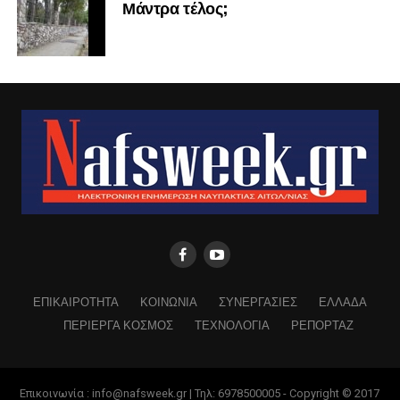
Μάντρα τέλος;
ΕΠΙΚΑΙΡΟΤΗΤΑ
ΚΟΙΝΩΝΙΑ
ΣΥΝΕΡΓΑΣΙΕΣ
ΕΛΛΑΔΑ
ΠΕΡΙΕΡΓΑ ΚΟΣΜΟΣ
ΤΕΧΝΟΛΟΓΙΑ
ΡΕΠΟΡΤΑΖ
Επικοινωνία : info@nafsweek.gr | Τηλ: 6978500005 - Copyright © 2017