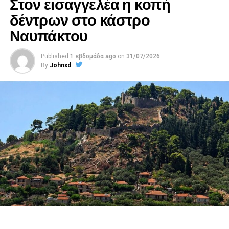
Στον εισαγγελέα η κοπή
δέντρων στο κάστρο
Ναυπάκτου
Published
1 εβδομάδα ago
on
31/07/2026
By
Johnxd