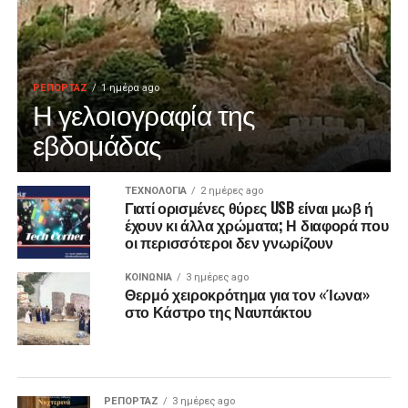
ΡΕΠΟΡΤΑΖ
1 ημέρα ago
Η γελοιογραφία της
εβδομάδας
ΤΕΧΝΟΛΟΓΙΑ
2 ημέρες ago
Γιατί ορισμένες θύρες USB είναι μωβ ή
έχουν κι άλλα χρώματα; Η διαφορά που
οι περισσότεροι δεν γνωρίζουν
ΚΟΙΝΩΝΙΑ
3 ημέρες ago
Θερμό χειροκρότημα για τον «Ίωνα»
στο Κάστρο της Ναυπάκτου
ΡΕΠΟΡΤΑΖ
3 ημέρες ago