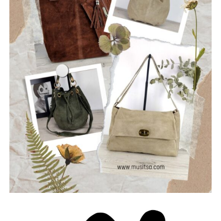
ρωγμές της καθημερινότητας. Με ήχο που ισορροπεί
ανάμεσα στο εναλλακτικό ροκ, τον ελληνικό στίχο και την
ωμή ενέργεια της σκηνής, οι Ρωγμές δημιουργούν
μουσική που μιλά για την κοινωνία, τις εσωτερικές μάχες
και την ανάγκη για αλήθεια.
Μέλη του συγκροτήματος: Ανδρεόπουλος Αντώνης –
Φωνή & Κιθάρα, Σαράντης Δημήτρης – Κιθάρα, Νικολάου
Θωμάς – Μπάσο, Μηλιώνης Γρηγόρης – Τύμπανα.