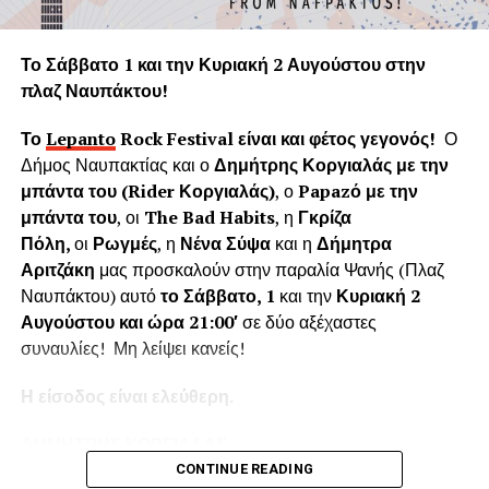
Η «Εφορεία Αρχαιοτήτων Αιτωλοακαρνανίας και
Λευκάδας» υποστηρίζει ψευδώς ότι τα δέντρα που
Το Σάββατο 1 και την Κυριακή 2 Αυγούστου στην
κόπηκαν δημιουργούσαν προβλήματα στο τείχος του
πλαζ Ναυπάκτου!
ενετικού κάστρου. Όμως τα δέντρα του κάστρου
προέρχονται από τις δεντροφυτεύσεις που έγιναν
Το
Lepanto
Rock
Festival
είναι και φέτος γεγονός!
Ο
νομίμως από το 1914 έως το 1939 (έγκριση από το
Δήμος Ναυπακτίας και ο
Δημήτρης Κοργιαλάς με την
Υπουργείο Εσωτερικών και κατόπιν από το Υπουργείο
μπάντα του (
Rider
Κοργιαλάς)
, ο
Papaz
ό με την
Γεωργίας υπό την γραμματεία του Ιωάννη Μπρικόλα) και
μπάντα του
, οι
The Bad Habits
, η
Γκρίζα
βρίσκονται σε απόσταση ασφαλείας από τα τείχη.
Πόλη,
οι
Ρωγμές
, η
Νένα Σύψα
και η
Δήμητρα
Αριτζάκη
μας προσκαλούν στην παραλία Ψανής (Πλαζ
Συνεπώς πολλά από τα δέντρα έχουν ηλικία άνω των 100
Ναυπάκτου) αυτό
το Σάββατο, 1
και την
Κυριακή 2
ετών χωρίς να έχει αναφερθεί κάποιο πρόβλημα στη
Αυγούστου και ώρα 21:00′
σε δύο αξέχαστες
στατικότητα των τειχών που να οφείλεται στην πλήρη
συναυλίες! Μη λείψει κανείς!
ανάπτυξη του ριζικού συστήματος. Το Δασαρχείο
Ναυπάκτου βεβαιώνει ότι δεν υπάρχει σχετική μελέτη ούτε
Η είσοδος είναι ελεύθερη.
η έρευνά μας εντόπισε κάποια επιστημονική μελέτη για το
Κάστρο της Ναυπάκτου που να αποδεικνύει το αντίθετο.
ΔΗΜΗΤΡΗΣ ΚΟΡΓΙΑΛΑΣ
Επίσης εντός του κάστρου υπάρχει σύγχρονο σύστημα
CONTINUE READING