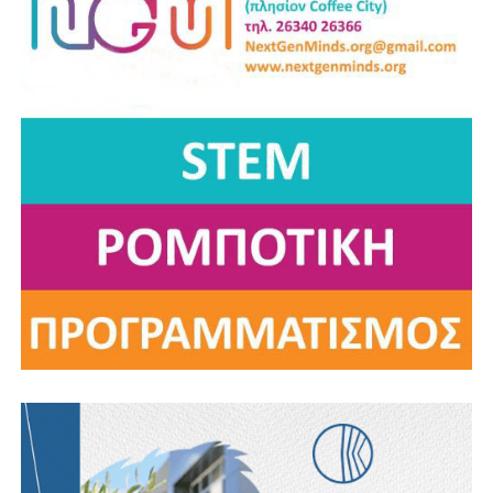
Επικεφαλής της παράταξης “Αλλάζουμε Πλεύση”