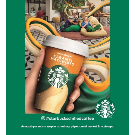
Πολιτικής Προστασίας και Κλιματικής Ανθεκτικότητας,
που θα περιλαμβάνει:
Ψηφιακή επιτήρηση των δασών, με drones, θερμικές
κάμερες και σύγχρονα συστήματα έγκαιρης ανίχνευσης
καπνού και πυρκαγιάς.
Αξιοποίηση της Εύηνολίμνης ως επιχειρησιακού
πλεονεκτήματος, εξετάζοντας τη δυνατότητα υδροληψίας
από εναέρια μέσα και δημιουργώντας δίκτυο
υδατοδεξαμενών στις ορεινές δημοτικές ενότητες.
Ίδρυση Δημοτικού Σώματος Εθελοντών Πολιτικής
Προστασίας, με εκπαίδευση, πιστοποίηση και ουσιαστικά
κίνητρα συμμετοχής για νέους, αποστράτους των
Σωμάτων Ασφαλείας και ενεργούς πολίτες, σε
συνεργασία με όλες τις εθελοντικές ομάδες της περιοχής.
Ειδικά σχέδια πυροπροστασίας για μνημεία και