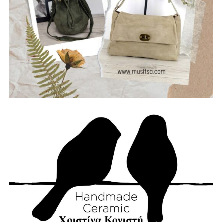
ενεργοποιείται μόνο όταν ξεσπάσει μια πυρκαγιά. Είναι
μια συνεχής επένδυση στην ασφάλεια των ανθρώπων,
των χωριών μας, των δασών μας και της πολιτιστικής μας
κληρονομιάς.
Η Ναυπακτία μπορεί και πρέπει να γίνει πρότυπο Δήμου
στην πρόληψη και την αντιμετώπιση φυσικών
καταστροφών.
Με σχέδιο.
Με τεχνολογία.
Με εθελοντισμό.
Με συνεργασία.
Γιατί η καλύτερη πυρκαγιά είναι εκείνη που δεν θα
εκδηλωθεί ποτέ.
Την ίδια στιγμή, αποτίουμε φόρο τιμής στους
πυροσβέστες που έχασαν τη ζωή τους υπηρετώντας το
καθήκον. Η αυτοθυσία τους μας υπενθυμίζει ότι η