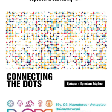
Πολιτική Προστασία δεν είναι μια θεωρητική έννοια, αλλά
ένας καθημερινός αγώνας που πολλές φορές πληρώνεται
με ανθρώπινες ζωές.
Παράλληλα, εκφράζουμε την αμέριστη συμπαράστασή μας
στους κατοίκους του όμορου Δήμου Δωρίδας, που
δοκιμάστηκαν από τις καταστροφικές πυρκαγιές. Οι
πληγές που αφήνει πίσω της η φωτιά δεν γνωρίζουν
διοικητικά όρια. Είναι πληγές που αφορούν ολόκληρη τη
Στερεά Ελλάδα και απαιτούν αλληλεγγύη, συντονισμό και
κοινή προσπάθεια.
Η Ναυπακτία αξίζει να είναι έτοιμη πριν από την επόμενη
κρίση. Η πρόληψη δεν είναι κόστος. Είναι η μεγαλύτερη
επένδυση στην ανθρώπινη ζωή, στο φυσικό περιβάλλον,
στην τοπική οικονομία και στο μέλλον του τόπου μας.
Ανδρέας Χ. Κωνσταντόπουλος