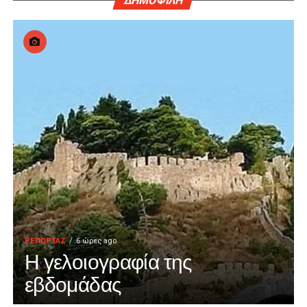
ΔΗΜΟΦΙΛΗ
ΡΕΠΟΡΤΑΖ
6 ώρες ago
Η γελοιογραφία της
εβδομάδας