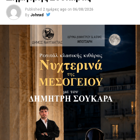
Published
2 ημέρες ago
on
06/08/2026
By
Johnxd