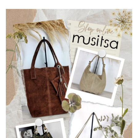
αρχαιολογικούς χώρους, όπως το Κάστρο της
Ναυπάκτου, η Βελβίνα και το Αρχαίο Θέατρο Μακύνειας,
ώστε να προστατεύσουμε όχι μόνο το φυσικό αλλά και το
πολιτιστικό μας κεφάλαιο.
Ίδρυση μόνιμου Κέντρου Διαχείρισης Κρίσεων, το
οποίο θα συντονίζει σε πραγματικό χρόνο τον Δήμο, την
Πυροσβεστική, τις Δασικές Υπηρεσίες, την Περιφέρεια και
τις εθελοντικές ομάδες, αξιοποιώντας την τεχνολογία και
κάθε διαθέσιμο χρηματοδοτικό εργαλείο.
Εξασφάλιση χρηματοδότησης του προγράμματος
μέσω ευρωπαϊκών και εθνικών πόρων, όπως το ΕΣΠΑ,
το Ταμείο Ανάκαμψης, το πρόγραμμα «ΑΙΓΙΣ», τα
προγράμματα INTERREG και το Πράσινο Ταμείο, ώστε οι
απαραίτητες παρεμβάσεις να υλοποιηθούν χωρίς
επιβάρυνση των δημοτών.
Η Πολιτική Προστασία δεν είναι μια υπηρεσία που