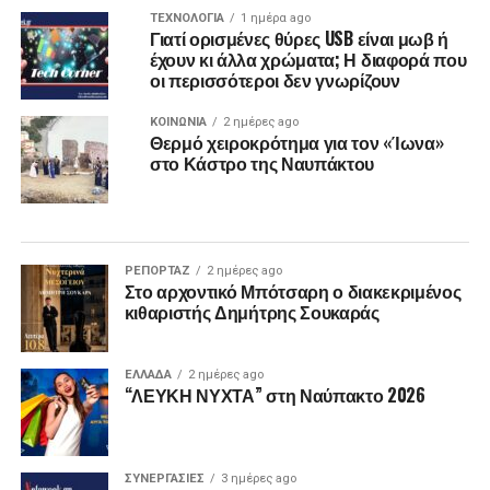
ΤΕΧΝΟΛΟΓΙΑ
1 ημέρα ago
Γιατί ορισμένες θύρες USB είναι μωβ ή
έχουν κι άλλα χρώματα; Η διαφορά που
οι περισσότεροι δεν γνωρίζουν
ΚΟΙΝΩΝΙΑ
2 ημέρες ago
Θερμό χειροκρότημα για τον «Ίωνα»
στο Κάστρο της Ναυπάκτου
ΡΕΠΟΡΤΑΖ
2 ημέρες ago
Στο αρχοντικό Μπότσαρη ο διακεκριμένος
κιθαριστής Δημήτρης Σουκαράς
ΕΛΛΑΔΑ
2 ημέρες ago
“ΛΕΥΚΗ ΝΥΧΤΑ” στη Ναύπακτο 2026
ΣΥΝΕΡΓΑΣΙΕΣ
3 ημέρες ago