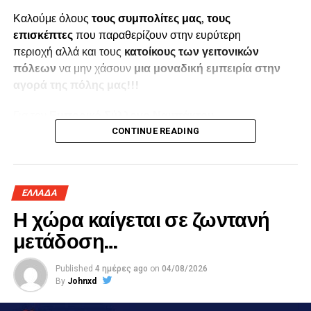
Καλούμε όλους
τους συμπολίτες μας
,
τους
επισκέπτες
που παραθερίζουν στην ευρύτερη
περιοχή αλλά και τους
κατοίκους των γειτονικών
πόλεων
να μην χάσουν
μια μοναδική εμπειρία στην
αγορά της πόλης μας!!!
Για τον
Εμπορικό Σύλλογο Ναυπάκτου
CONTINUE READING
Ο Πρόεδρος
Παπαϊωάννου Αποστόλης
ΕΛΛΑΔΑ
Η χώρα καίγεται σε ζωντανή
Η Γραμματέας
μετάδοση…
Κόκλα Κατερίνα
Published
4 ημέρες ago
on
04/08/2026
By
Johnxd