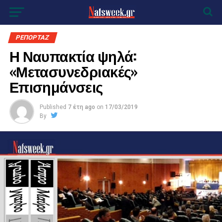
ΡΕΠΟΡΤΑΖ
Η Ναυπακτία ψηλά:
«Μετασυνεδριακές»
Επισημάνσεις
Published
7 έτη ago
on
17/03/2019
By