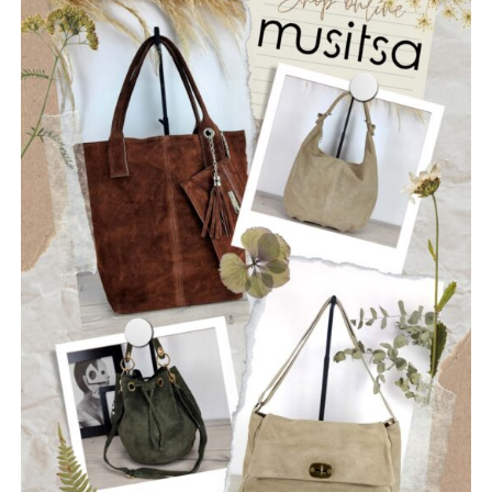
πληγές που αφήνει πίσω της η φωτιά δεν γνωρίζουν
διοικητικά όρια. Είναι πληγές που αφορούν ολόκληρη τη
Στερεά Ελλάδα και απαιτούν αλληλεγγύη, συντονισμό και
κοινή προσπάθεια.
Η Ναυπακτία αξίζει να είναι έτοιμη πριν από την επόμενη
κρίση. Η πρόληψη δεν είναι κόστος. Είναι η μεγαλύτερη
επένδυση στην ανθρώπινη ζωή, στο φυσικό περιβάλλον,
στην τοπική οικονομία και στο μέλλον του τόπου μας.
Ανδρέας Χ. Κωνσταντόπουλος
Επικεφαλής της παράταξης “Αλλάζουμε Πλεύση”