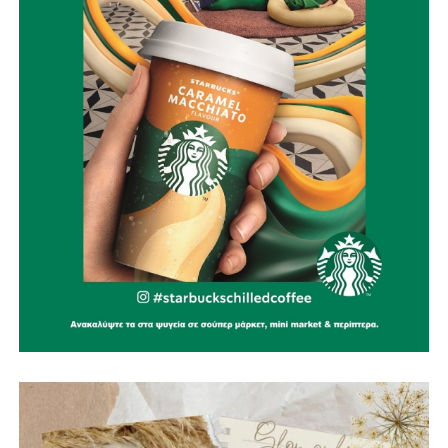
καταστροφών.
Με σχέδιο.
Με τεχνολογία.
Με εθελοντισμό.
Με συνεργασία.
Γιατί η καλύτερη πυρκαγιά είναι εκείνη που δεν θα
εκδηλωθεί ποτέ.
Την ίδια στιγμή, αποτίουμε φόρο τιμής στους
πυροσβέστες που έχασαν τη ζωή τους υπηρετώντας το
καθήκον. Η αυτοθυσία τους μας υπενθυμίζει ότι η
Πολιτική Προστασία δεν είναι μια θεωρητική έννοια, αλλά
ένας καθημερινός αγώνας που πολλές φορές πληρώνεται
με ανθρώπινες ζωές.
Παράλληλα, εκφράζουμε την αμέριστη συμπαράστασή μας
στους κατοίκους του όμορου Δήμου Δωρίδας, που
δοκιμάστηκαν από τις καταστροφικές πυρκαγιές. Οι