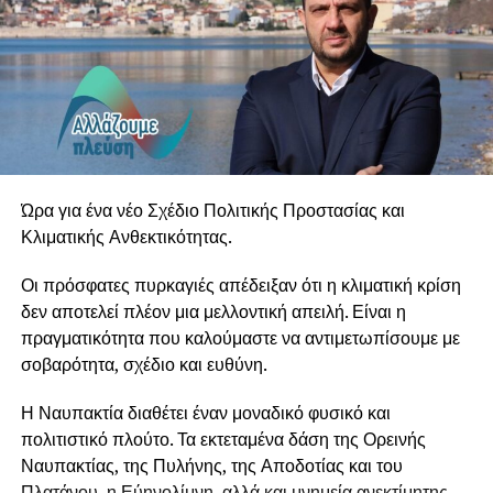
Στη Ναύπακτο θα παρουσιάσει ένα
ιδιαίτερα πλούσιο πρόγραμμα, στο οποίο συναντώνται το
εμβληματικό “Cinema Paradiso” του Ennio Morricone,
έργα
των Francisco Tárrega, Heitor Villa-Lobos, Leo Brouwer
και Astor Piazzolla, αλλά και αγαπημένες δημιουργίες του
Μάνου
Χατζιδάκι και του Μίκη Θεοδωράκη. Το μουσικό ταξίδι
Ώρα για ένα νέο Σχέδιο Πολιτικής Προστασίας και
συμπληρώνουν έργα των Erik Satie, Carlo Domeniconi,
Κλιματικής Ανθεκτικότητας.
Jorge
Οι πρόσφατες πυρκαγιές απέδειξαν ότι η κλιματική κρίση
Cardoso και Roland Dyens, καθώς και επιλογές από
δεν αποτελεί πλέον μια μελλοντική απειλή. Είναι η
τραγούδια των Beatles.
πραγματικότητα που καλούμαστε να αντιμετωπίσουμε με
Κάτω από τον αυγουστιάτικο ουρανό και στο ξεχωριστό
σοβαρότητα, σχέδιο και ευθύνη.
περιβάλλον Αρχοντικού Μπότσαρη, τα «Νυχτερινά της
Μεσογείου» υπόσχονται μία βραδιά υψηλής αισθητικής,
Η Ναυπακτία διαθέτει έναν μοναδικό φυσικό και
γεμάτη μελωδίες, εικόνες και μουσικά χρώματα από την
πολιτιστικό πλούτο. Τα εκτεταμένα δάση της Ορεινής
Ελλάδα, τη Μεσόγειο και τον κόσμο.
Ναυπακτίας, της Πυλήνης, της Αποδοτίας και του
Πλατάνου, η Εύηνολίμνη, αλλά και μνημεία ανεκτίμητης