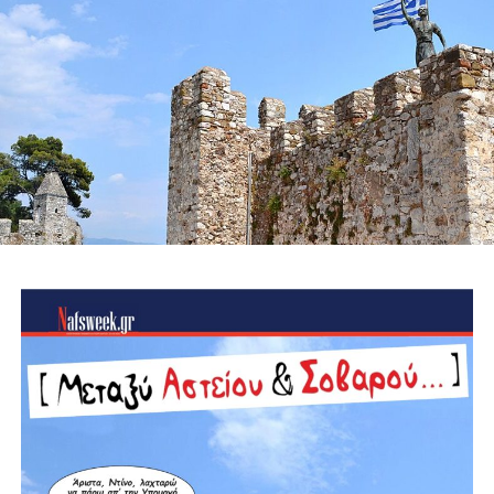
Αξιοποίηση της Εύηνολίμνης ως επιχειρησιακού
πλεονεκτήματος, εξετάζοντας τη δυνατότητα υδροληψίας
από εναέρια μέσα και δημιουργώντας δίκτυο
υδατοδεξαμενών στις ορεινές δημοτικές ενότητες.
Ίδρυση Δημοτικού Σώματος Εθελοντών Πολιτικής
Προστασίας, με εκπαίδευση, πιστοποίηση και ουσιαστικά
κίνητρα συμμετοχής για νέους, αποστράτους των
Σωμάτων Ασφαλείας και ενεργούς πολίτες, σε
συνεργασία με όλες τις εθελοντικές ομάδες της περιοχής.
Ειδικά σχέδια πυροπροστασίας για μνημεία και
αρχαιολογικούς χώρους, όπως το Κάστρο της
Ναυπάκτου, η Βελβίνα και το Αρχαίο Θέατρο Μακύνειας,
ώστε να προστατεύσουμε όχι μόνο το φυσικό αλλά και το
πολιτιστικό μας κεφάλαιο.
Ίδρυση μόνιμου Κέντρου Διαχείρισης Κρίσεων, το
οποίο θα συντονίζει σε πραγματικό χρόνο τον Δήμο, την