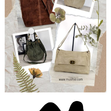
ρωγμές της καθημερινότητας. Με ήχο που ισορροπεί
ανάμεσα στο εναλλακτικό ροκ, τον ελληνικό στίχο και την
ωμή ενέργεια της σκηνής, οι Ρωγμές δημιουργούν
μουσική που μιλά για την κοινωνία, τις εσωτερικές μάχες
και την ανάγκη για αλήθεια.
Μέλη του συγκροτήματος: Ανδρεόπουλος Αντώνης –
Φωνή & Κιθάρα, Σαράντης Δημήτρης – Κιθάρα, Νικολάου
Θωμάς – Μπάσο, Μηλιώνης Γρηγόρης – Τύμπανα.