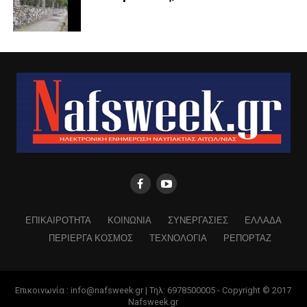
ΕΠΙΚΑΙΡΟΤΗΤΑ
ΚΟΙΝΩΝΙΑ
ΣΥΝΕΡΓΑΣΙΕΣ
ΕΛΛΑΔΑ
ΠΕΡΙΕΡΓΑ ΚΟΣΜΟΣ
ΤΕΧΝΟΛΟΓΙΑ
ΡΕΠΟΡΤΑΖ
Επικοινωνία : info@nafsweek.gr | Τηλ: 6978500005 - Copyright © 2017
Nafsweek.gr