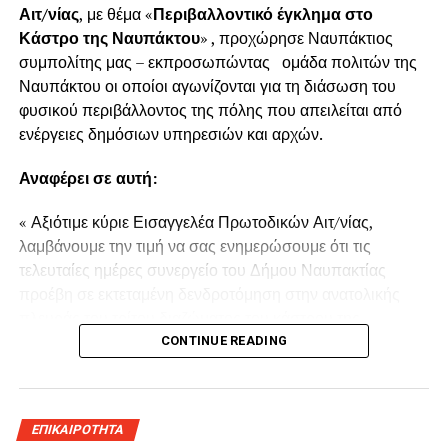
Αιτ/νίας
, με θέμα «
Περιβαλλοντικό έγκλημα στο
Κάστρο της Ναυπάκτου
» , προχώρησε Ναυπάκτιος
συμπολίτης μας – εκπροσωπώντας ομάδα πολιτών της
Ναυπάκτου οι οποίοι αγωνίζονται για τη διάσωση του
φυσικού περιβάλλοντος της πόλης που απειλείται από
ενέργειες δημόσιων υπηρεσιών και αρχών.
Αναφέρει σε αυτή:
« Αξιότιμε κύριε Εισαγγελέα Πρωτοδικών Αιτ/νίας,
λαμβάνουμε την τιμή να σας ενημερώσουμε ότι τις
τελευταίες ημέρες συνεργείο του Δήμου Ναυπακτίας
προέβη σε εκτεταμένη δενδροτόμηση στην ανατολικής
πλευράς του τρίτου διαζώματος του κάστρου της
Ναυπάκτου πάνω από τη Ντάπια Τσαούς.
CONTINUE READING
Παρόμοια ενέργεια πραγματοποιήθηκε και το Καλοκαίρι
του 2022 προκαλώντας όπως και τώρα την οργισμένη
ΕΠΙΚΑΙΡΟΤΗΤΑ
αντίδραση των κατοίκων του παραδοσιακού οικισμού της