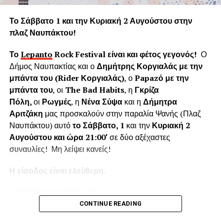
Η «Εφορεία Αρχαιοτήτων Αιτωλοακαρνανίας και
Λευκάδας» υποστηρίζει ψευδώς ότι τα δέντρα που
Το Σάββατο 1 και την Κυριακή 2 Αυγούστου στην
κόπηκαν δημιουργούσαν προβλήματα στο τείχος του
πλαζ Ναυπάκτου!
ενετικού κάστρου. Όμως τα δέντρα του κάστρου
προέρχονται από τις δεντροφυτεύσεις που έγιναν
Το
Lepanto
Rock
Festival
είναι και φέτος γεγονός!
Ο
νομίμως από το 1914 έως το 1939 (έγκριση από το
Δήμος Ναυπακτίας και ο
Δημήτρης Κοργιαλάς με την
Υπουργείο Εσωτερικών και κατόπιν από το Υπουργείο
μπάντα του (
Rider
Κοργιαλάς)
, ο
Papaz
ό με την
Γεωργίας υπό την γραμματεία του Ιωάννη Μπρικόλα) και
μπάντα του
, οι
The Bad Habits
, η
Γκρίζα
βρίσκονται σε απόσταση ασφαλείας από τα τείχη.
Πόλη,
οι
Ρωγμές
, η
Νένα Σύψα
και η
Δήμητρα
Αριτζάκη
μας προσκαλούν στην παραλία Ψανής (Πλαζ
Συνεπώς πολλά από τα δέντρα έχουν ηλικία άνω των 100
Ναυπάκτου) αυτό
το Σάββατο, 1
και την
Κυριακή 2
ετών χωρίς να έχει αναφερθεί κάποιο πρόβλημα στη
Αυγούστου και ώρα 21:00′
σε δύο αξέχαστες
στατικότητα των τειχών που να οφείλεται στην πλήρη
συναυλίες! Μη λείψει κανείς!
ανάπτυξη του ριζικού συστήματος. Το Δασαρχείο
Ναυπάκτου βεβαιώνει ότι δεν υπάρχει σχετική μελέτη ούτε
Η είσοδος είναι ελεύθερη.
η έρευνά μας εντόπισε κάποια επιστημονική μελέτη για το
Κάστρο της Ναυπάκτου που να αποδεικνύει το αντίθετο.
ΔΗΜΗΤΡΗΣ ΚΟΡΓΙΑΛΑΣ
Επίσης εντός του κάστρου υπάρχει σύγχρονο σύστημα
CONTINUE READING
πυροπροστασίας το οποίο μπορεί να το προστατέψει από
Ο
Δημήτρης Κοργιαλάς
είναι