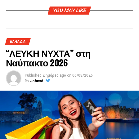
YOU MAY LIKE
ΕΛΛΑΔΑ
“ΛΕΥΚΗ ΝΥΧΤΑ” στη
Ναύπακτο 2026
Published
2 ημέρες ago
on
06/08/2026
By
Johnxd