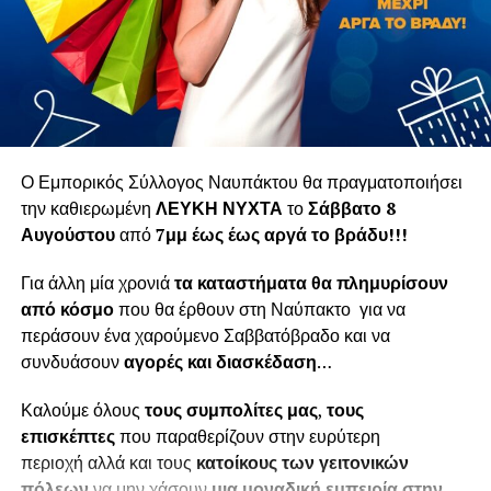
Ο Εμπορικός Σύλλογος Ναυπάκτου θα πραγματοποιήσει
την καθιερωμένη
ΛΕΥΚΗ ΝΥΧΤΑ
το
Σάββατο 8
Αυγούστου
από
7μμ έως έως αργά το βράδυ!!!
Για άλλη μία χρονιά
τα καταστήματα θα πλημυρίσουν
από κόσμο
που θα έρθουν στη Ναύπακτο για να
περάσουν ένα χαρούμενο Σαββατόβραδο και να
συνδυάσουν
αγορές και διασκέδαση
…
Καλούμε όλους
τους συμπολίτες μας
,
τους
επισκέπτες
που παραθερίζουν στην ευρύτερη
περιοχή αλλά και τους
κατοίκους των γειτονικών
πόλεων
να μην χάσουν
μια μοναδική εμπειρία στην