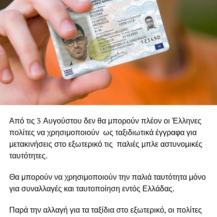
πυρκαγιάς. Σημαίνει συμμετοχή, ενημέρωση, οργάνωση
και συνεργασία ανάμεσα στους πολίτες, την τοπική
αυτοδιοίκηση και το κράτος.
Σημαίνει, επίσης, αλληλεγγύη, εθελοντισμό και
υπευθυνότητα. Τρεις αξίες που εξακολουθούν να
δοκιμάζονται στη χώρα μας, παρά το γεγονός ότι έχουμε
βιώσει τραγωδίες πρωτοφανούς έκτασης, οι οποίες
άφησαν βαθιά τραύματα στην κοινωνία. Αν δεν
μετατρέψουμε τη θλίψη και την αγανάκτηση σε συλλογική
Από τις 3 Αυγούστου δεν θα μπορούν πλέον οι Έλληνες
δράση, οι εικόνες της καταστροφής θα συνεχίσουν να
πολίτες να χρησιμοποιούν ως ταξιδιωτικά έγγραφα για
επαναλαμβάνονται, κάθε καλοκαίρι, σε ζωντανή μετάδοση.
μετακινήσεις στο εξωτερικό τις παλιές μπλε αστυνομικές
ταυτότητες.
Θα μπορούν να χρησιμοποιούν την παλιά ταυτότητα μόνο
για συναλλαγές και ταυτοποίηση εντός Ελλάδας.
Παρά την αλλαγή για τα ταξίδια στο εξωτερικό, οι πολίτες