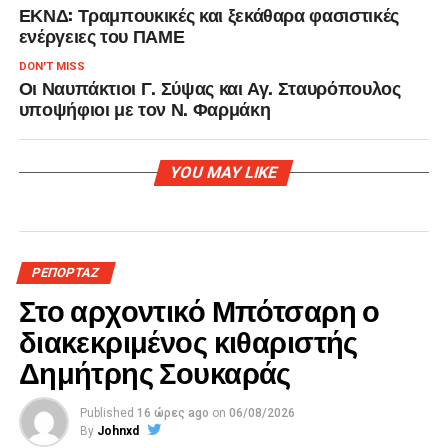
ΕΚΝΔ: Τραμπουκικές και ξεκάθαρα φασιστικές
ενέργειες του ΠΑΜΕ
DON'T MISS
Οι Ναυπάκτιοι Γ. Σύψας και Αγ. Σταυρόπουλος
υποψήφιοι με τον Ν. Φαρμάκη
YOU MAY LIKE
ΡΕΠΟΡΤΑΖ
Στο αρχοντικό Μπότσαρη ο
διακεκριμένος κιθαριστής
Δημήτρης Σουκαράς
Published
16 ώρες ago
on
06/08/2026
By
Johnxd