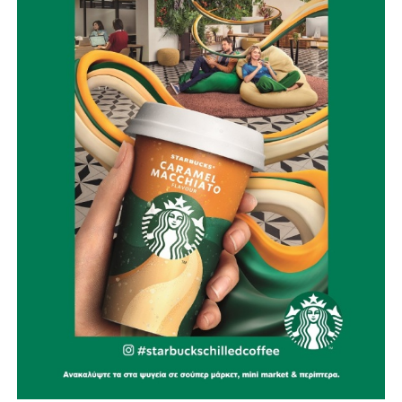
κληρονομιάς.
Η Ναυπακτία μπορεί και πρέπει να γίνει πρότυπο Δήμου
στην πρόληψη και την αντιμετώπιση φυσικών
καταστροφών.
Με σχέδιο.
Με τεχνολογία.
Με εθελοντισμό.
Με συνεργασία.
Γιατί η καλύτερη πυρκαγιά είναι εκείνη που δεν θα
εκδηλωθεί ποτέ.
Την ίδια στιγμή, αποτίουμε φόρο τιμής στους
πυροσβέστες που έχασαν τη ζωή τους υπηρετώντας το
καθήκον. Η αυτοθυσία τους μας υπενθυμίζει ότι η
Πολιτική Προστασία δεν είναι μια θεωρητική έννοια, αλλά
ένας καθημερινός αγώνας που πολλές φορές πληρώνεται