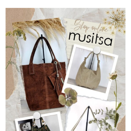
με ανθρώπινες ζωές.
Παράλληλα, εκφράζουμε την αμέριστη συμπαράστασή μας
στους κατοίκους του όμορου Δήμου Δωρίδας, που
δοκιμάστηκαν από τις καταστροφικές πυρκαγιές. Οι
πληγές που αφήνει πίσω της η φωτιά δεν γνωρίζουν
διοικητικά όρια. Είναι πληγές που αφορούν ολόκληρη τη
Στερεά Ελλάδα και απαιτούν αλληλεγγύη, συντονισμό και
κοινή προσπάθεια.
Η Ναυπακτία αξίζει να είναι έτοιμη πριν από την επόμενη
κρίση. Η πρόληψη δεν είναι κόστος. Είναι η μεγαλύτερη
επένδυση στην ανθρώπινη ζωή, στο φυσικό περιβάλλον,
στην τοπική οικονομία και στο μέλλον του τόπου μας.
Ανδρέας Χ. Κωνσταντόπουλος
Επικεφαλής της παράταξης “Αλλάζουμε Πλεύση”