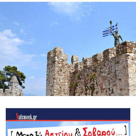
Ψηφιακή επιτήρηση των δασών, με drones, θερμικές
κάμερες και σύγχρονα συστήματα έγκαιρης ανίχνευσης
καπνού και πυρκαγιάς.
Αξιοποίηση της Εύηνολίμνης ως επιχειρησιακού
πλεονεκτήματος, εξετάζοντας τη δυνατότητα υδροληψίας
από εναέρια μέσα και δημιουργώντας δίκτυο
υδατοδεξαμενών στις ορεινές δημοτικές ενότητες.
Ίδρυση Δημοτικού Σώματος Εθελοντών Πολιτικής
Προστασίας, με εκπαίδευση, πιστοποίηση και ουσιαστικά
κίνητρα συμμετοχής για νέους, αποστράτους των
Σωμάτων Ασφαλείας και ενεργούς πολίτες, σε
συνεργασία με όλες τις εθελοντικές ομάδες της περιοχής.
Ειδικά σχέδια πυροπροστασίας για μνημεία και
αρχαιολογικούς χώρους, όπως το Κάστρο της
Ναυπάκτου, η Βελβίνα και το Αρχαίο Θέατρο Μακύνειας,
ώστε να προστατεύσουμε όχι μόνο το φυσικό αλλά και το