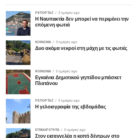
ΡΕΠΟΡΤΑΖ
2 ημέρες ago
Η Ναυπακτία δεν μπορεί να περιμένει την
επόμενη φωτιά
ΚΟΙΝΩΝΙΑ
3 ημέρες ago
Δυο ακόμα νεκροί στη μάχη με τις φωτιές
ΚΟΙΝΩΝΙΑ
5 ημέρες ago
Εγκαίνια Δημοτικού γηπέδου μπάσκετ
Πλατάνου
ΡΕΠΟΡΤΑΖ
5 ημέρες ago
Η γελοιογραφία της εβδομάδας
ΕΠΙΚΑΙΡΟΤΗΤΑ
5 ημέρες ago
Στον εισαγγελέα η κοπή δέντρων στο