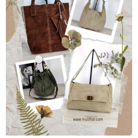
την Ναύπακτο. Το όνομά τους αντικατοπτρίζει τη
φιλοσοφία τους: να ραγίσουν τις βεβαιότητες, να σπάσουν
τη σιωπή και να αφήσουν το φως να περάσει μέσα από τις
ρωγμές της καθημερινότητας. Με ήχο που ισορροπεί
ανάμεσα στο εναλλακτικό ροκ, τον ελληνικό στίχο και την
ωμή ενέργεια της σκηνής, οι Ρωγμές δημιουργούν
μουσική που μιλά για την κοινωνία, τις εσωτερικές μάχες
και την ανάγκη για αλήθεια.
Μέλη του συγκροτήματος: Ανδρεόπουλος Αντώνης –
Φωνή & Κιθάρα, Σαράντης Δημήτρης – Κιθάρα, Νικολάου
Θωμάς – Μπάσο, Μηλιώνης Γρηγόρης – Τύμπανα.