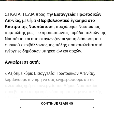
Σε ΚΑΤΑΓΓΕΛΙΑ προς την
Εισαγγελία Πρωτοδικών
Αιτ/νίας
, με θέμα «
Περιβαλλοντικό έγκλημα στο
Κάστρο της Ναυπάκτου
» , προχώρησε Ναυπάκτιος
συμπολίτης μας – εκπροσωπώντας ομάδα πολιτών της
Ναυπάκτου οι οποίοι αγωνίζονται για τη διάσωση του
φυσικού περιβάλλοντος της πόλης που απειλείται από
ενέργειες δημόσιων υπηρεσιών και αρχών.
Αναφέρει σε αυτή:
« Αξιότιμε κύριε Εισαγγελέα Πρωτοδικών Αιτ/νίας,
λαμβάνουμε την τιμή να σας ενημερώσουμε ότι τις
τελευταίες ημέρες συνεργείο του Δήμου Ναυπακτίας
προέβη σε εκτεταμένη δενδροτόμηση στην ανατολικής
πλευράς του τρίτου διαζώματος του κάστρου της
Ναυπάκτου πάνω από τη Ντάπια Τσαούς.
CONTINUE READING