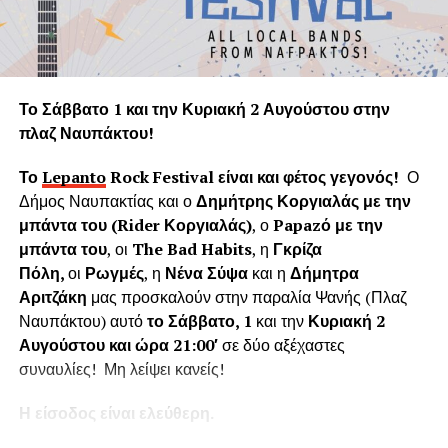
πολύτιμο και είναι αναντικατάστατη μονάδα του φυσικού
πνεύμονα της Γης.
Η «Εφορεία Αρχαιοτήτων Αιτωλοακαρνανίας και
Λευκάδας» υποστηρίζει ψευδώς ότι τα δέντρα που
Το Σάββατο 1 και την Κυριακή 2 Αυγούστου στην
κόπηκαν δημιουργούσαν προβλήματα στο τείχος του
πλαζ Ναυπάκτου!
ενετικού κάστρου. Όμως τα δέντρα του κάστρου
προέρχονται από τις δεντροφυτεύσεις που έγιναν
Το
Lepanto
Rock
Festival
είναι και φέτος γεγονός!
Ο
νομίμως από το 1914 έως το 1939 (έγκριση από το
Δήμος Ναυπακτίας και ο
Δημήτρης Κοργιαλάς με την
Υπουργείο Εσωτερικών και κατόπιν από το Υπουργείο
μπάντα του (
Rider
Κοργιαλάς)
, ο
Papaz
ό με την
Γεωργίας υπό την γραμματεία του Ιωάννη Μπρικόλα) και
μπάντα του
, οι
The Bad Habits
, η
Γκρίζα
βρίσκονται σε απόσταση ασφαλείας από τα τείχη.
Πόλη,
οι
Ρωγμές
, η
Νένα Σύψα
και η
Δήμητρα
Αριτζάκη
μας προσκαλούν στην παραλία Ψανής (Πλαζ
Συνεπώς πολλά από τα δέντρα έχουν ηλικία άνω των 100
Ναυπάκτου) αυτό
το Σάββατο, 1
και την
Κυριακή 2
ετών χωρίς να έχει αναφερθεί κάποιο πρόβλημα στη
Αυγούστου και ώρα 21:00′
σε δύο αξέχαστες
στατικότητα των τειχών που να οφείλεται στην πλήρη
συναυλίες! Μη λείψει κανείς!
ανάπτυξη του ριζικού συστήματος. Το Δασαρχείο
Ναυπάκτου βεβαιώνει ότι δεν υπάρχει σχετική μελέτη ούτε
Η είσοδος είναι ελεύθερη.
η έρευνά μας εντόπισε κάποια επιστημονική μελέτη για το