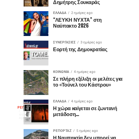
Δημήτρης Σουκαράς
θύρες
για
USB
τον
ΕΛΛΑΔΑ
2 ημέρες ago
είναι
«Ίωνα»
“ΛΕΥΚΗ ΝΥΧΤΑ” στη
Ναύπακτο 2026
μωβ
στο
ή
Κάστρο
έχουν
της
ΣΥΝΕΡΓΑΣΙΕΣ
3 ημέρες ago
κι
Ναυπάκτου
Εορτή της Δημοκρατίας
άλλα
χρώματα;
Η
ΚΟΙΝΩΝΙΑ
4 ημέρες ago
διαφορά
Σε πλήρη εξέλιξη οι μελέτες για
το «Τούνελ του Κάστρου»
που
οι
περισσότεροι
ΕΛΛΑΔΑ
4 ημέρες ago
Η
δεν
Η χώρα καίγεται σε ζωντανή
ΡΕΠΟΡΤΑΖ
17
μετάδοση…
γνωρίζουν
ώρες
ago
γελοιογραφία
ΡΕΠΟΡΤΑΖ
5 ημέρες ago
Η Ναυπακτία δεν μπορεί να