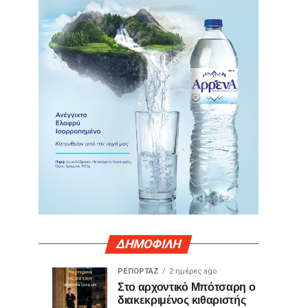
ΔΗΜΟΦΙΛΗ
ΡΕΠΟΡΤΑΖ
2 ημέρες ago
Γιατί
Θερμό
ΤΕΧΝΟΛΟΓΙΑ
ΚΟΙΝΩΝΙΑ
Στο αρχοντικό Μπότσαρη ο
1
2
διακεκριμένος κιθαριστής
ορισμένες
χειροκρότημα
ημέρα
ημέρες
ago
ago