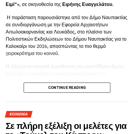
Ειμί”»
, σε σκηνοθεσία της
Ειρήνης Ευαγγελάτου
.
Η παράσταση παρουσιάστηκε από τον Δήμο Ναυπακτίας
σε συνδιοργάνωση με την Εφορεία Αρχαιοτήτων
Αιτωλοακαρνανίας και Λευκάδος, στο πλαίσιο των
Πολιτιστικών Εκδηλώσεων του Δήμου Ναυπακτίας για το
Καλοκαίρι του 2026, αποσπώντας το πιο θερμό
χειροκρότημα του κοινού.
Η σύγχρονη σκηνική προσέγγιση του ευριπίδειου έργου
ανέδειξε με ευαισθησία και θεατρική δύναμη την
αναζήτηση της ταυτότητας, την ανάγκη της αυτογνωσίας,
το τραύμα της εγκατάλειψης και τη συμφιλίωση με το
CONTINUE READING
παρελθόν. Η σκηνοθετική ματιά της Ειρήνης
Ευαγγελάτου, οι ερμηνείες, η κίνηση, η μουσικότητα και η
ιδιαίτερη ατμόσφαιρα του Κάστρου συνέθεσαν μία
ΚΟΙΝΩΝΙΑ
ξεχωριστή θεατρική εμπειρία. Τη μετάφραση του κειμένου
Σε πλήρη εξέλιξη οι μελέτες για
υπέγραψε ο
Τάσος Ρούσσος
, τη σκηνοθεσία και την
επιμέλεια κίνησης η
Ειρήνη Ευαγγελάτου
, τη