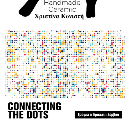
φωτο:aftodioikisi