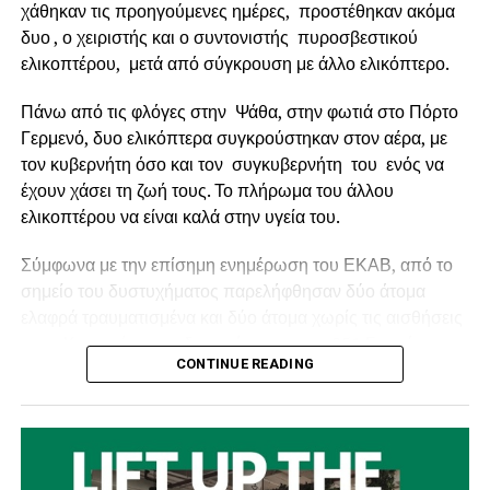
χάθηκαν τις προηγούμενες ημέρες, προστέθηκαν ακόμα
δυο , ο χειριστής και ο συντονιστής πυροσβεστικού
ελικοπτέρου, μετά από σύγκρουση με άλλο ελικόπτερο.
Πάνω από τις φλόγες στην Ψάθα, στην φωτιά στο Πόρτο
Γερμενό, δυο ελικόπτερα συγκρούστηκαν στον αέρα, με
τον κυβερνήτη όσο και τον συγκυβερνήτη του ενός να
έχουν χάσει τη ζωή τους. Το πλήρωμα του άλλου
ελικοπτέρου να είναι καλά στην υγεία του.
Ο Δήμαρχος Ναυπακτίας κ.
Βασίλης Γκίζας
δήλωσε
Σύμφωνα με την επίσημη ενημέρωση του ΕΚΑΒ, από το
σχετικά: «
Η Παράκαμψη του Κάστρου Ναυπάκτου
σημείο του δυστυχήματος παρελήφθησαν δύο άτομα
αποτελεί ένα έργο ορόσημο. Ένα μεγάλο και φιλόδοξο
ελαφρά τραυματισμένα και δύο άτομα χωρίς τις αισθήσεις
έργο, που μπορεί να αλλάξει καθοριστικά τη λειτουργία,
τους. Και οι τέσσερις διακομίστηκαν στο 251 Γενικό
την εικόνα και την προοπτική της πόλης μας. Με την
CONTINUE READING
Νοσοκομείο Αεροπορίας (251 ΓΝΑ).
εξασφάλιση της χρηματοδότησης και τη διαμόρφωση του
αναγκαίου θεσμικού πλαισίου, περνάμε πλέον στο
Οι κυβερνήτες των ελικοπτέρων ήταν αλλοδαποί και οι
κρίσιμο στάδιο της πλήρους μελετητικής ωρίμανσης.
συγκυβερνήτες – συντονιστές Έλληνες.
Πρόκειται για μία εξαιρετικά σημαντική εξέλιξη,