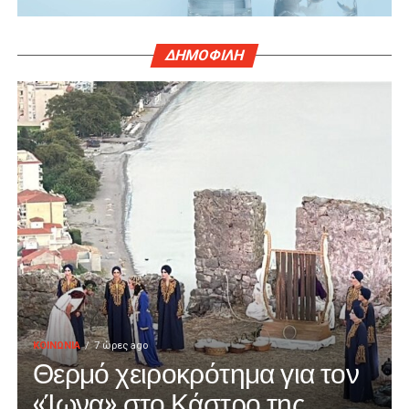
ΔΗΜΟΦΙΛΗ
ΚΟΙΝΩΝΙΑ
7 ώρες ago
Θερμό χειροκρότημα για τον
«Ίωνα» στο Κάστρο της