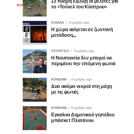
διακεκριμένος
Σε πλήρη εξέλιξη οι μελέτες για
Θερμό
το «Τούνελ του Κάστρου»
ΚΟΙΝΩΝΙΑ
κιθαριστής
Με
7
ώρες
Δημήτρης
μεγάλη
ago
χειροκρότημα
Σουκαράς
επιτυχία
ΕΛΛΑΔΑ
3 ημέρες ago
Η χώρα καίγεται σε ζωντανή
πραγματοποιήθηκε
για
μετάδοση…
την
Τετάρτη,
τον
5
ΡΕΠΟΡΤΑΖ
3 ημέρες ago
Αυγούστου
Η Ναυπακτία δεν μπορεί να
«Ίωνα»
2026,
περιμένει την επόμενη φωτιά
στο
στο
Κάστρο
ΚΟΙΝΩΝΙΑ
4 ημέρες ago
της
Κάστρο
Δυο ακόμα νεκροί στη μάχη
Ναυπάκτου,
με τις φωτιές
η
της
θεατρική
παράσταση «Ίων
ΚΟΙΝΩΝΙΑ
6 ημέρες ago
Ναυπάκτου
Εγκαίνια Δημοτικού γηπέδου
του
μπάσκετ Πλατάνου
Ευριπίδη:
“Η