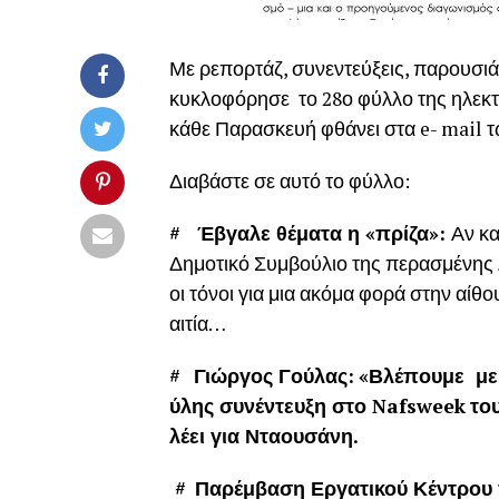
Με ρεπορτάζ, συνεντεύξεις, παρουσι
κυκλοφόρησε το 28ο φύλλο της ηλεκ
κάθε Παρασκευή φθάνει στα e- mail 
Διαβάστε σε αυτό το φύλλο:
# Έβγαλε θέματα η «πρίζα»:
Αν κα
Δημοτικό Συμβούλιο της περασμένης
οι τόνοι για μια ακόμα φορά στην αίθο
αιτία…
#
Γιώργος Γούλας:
«Βλέπουμε με 
ύλης συνέντευξη στο
Nafsweek
το
λέει για Νταουσάνη.
#
Παρέμβαση Εργατικού Κέντρου 