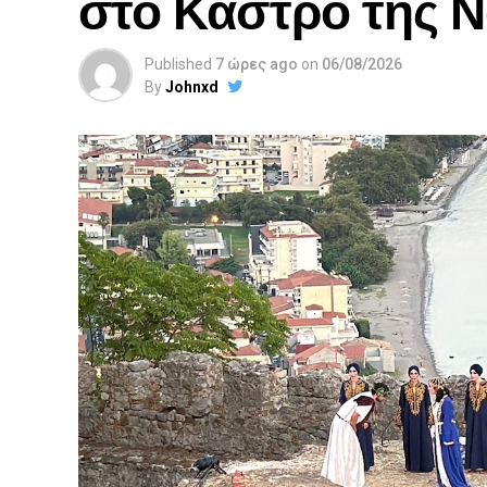
στο Κάστρο της 
Published
7 ώρες ago
on
06/08/2026
By
Johnxd