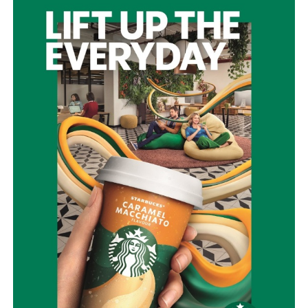
Η Πολιτική Προστασία δεν είναι μια υπηρεσία που
ενεργοποιείται μόνο όταν ξεσπάσει μια πυρκαγιά. Είναι
μια συνεχής επένδυση στην ασφάλεια των ανθρώπων,
των χωριών μας, των δασών μας και της πολιτιστικής μας
κληρονομιάς.
Η Ναυπακτία μπορεί και πρέπει να γίνει πρότυπο Δήμου
στην πρόληψη και την αντιμετώπιση φυσικών
καταστροφών.
Με σχέδιο.
Με τεχνολογία.
Με εθελοντισμό.
Με συνεργασία.
Γιατί η καλύτερη πυρκαγιά είναι εκείνη που δεν θα
εκδηλωθεί ποτέ.
Την ίδια στιγμή, αποτίουμε φόρο τιμής στους