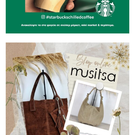
πυροσβέστες που έχασαν τη ζωή τους υπηρετώντας το
καθήκον. Η αυτοθυσία τους μας υπενθυμίζει ότι η
Πολιτική Προστασία δεν είναι μια θεωρητική έννοια, αλλά
ένας καθημερινός αγώνας που πολλές φορές πληρώνεται
με ανθρώπινες ζωές.
Παράλληλα, εκφράζουμε την αμέριστη συμπαράστασή μας
στους κατοίκους του όμορου Δήμου Δωρίδας, που
δοκιμάστηκαν από τις καταστροφικές πυρκαγιές. Οι
πληγές που αφήνει πίσω της η φωτιά δεν γνωρίζουν
διοικητικά όρια. Είναι πληγές που αφορούν ολόκληρη τη
Στερεά Ελλάδα και απαιτούν αλληλεγγύη, συντονισμό και
κοινή προσπάθεια.
Η Ναυπακτία αξίζει να είναι έτοιμη πριν από την επόμενη
κρίση. Η πρόληψη δεν είναι κόστος. Είναι η μεγαλύτερη
επένδυση στην ανθρώπινη ζωή, στο φυσικό περιβάλλον,
στην τοπική οικονομία και στο μέλλον του τόπου μας.