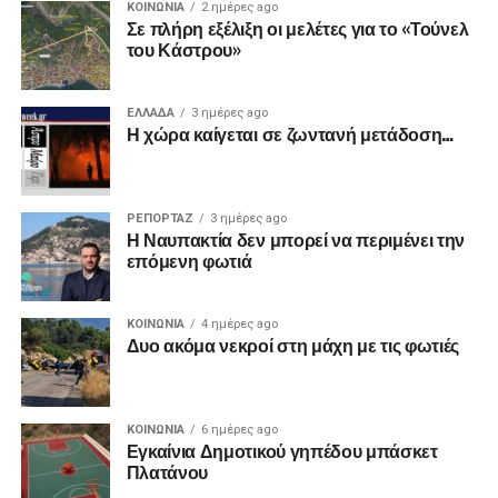
ΚΟΙΝΩΝΙΑ
2 ημέρες ago
Σε πλήρη εξέλιξη οι μελέτες για το «Τούνελ
του Κάστρου»
ΕΛΛΑΔΑ
3 ημέρες ago
Η χώρα καίγεται σε ζωντανή μετάδοση…
ΡΕΠΟΡΤΑΖ
3 ημέρες ago
Η Ναυπακτία δεν μπορεί να περιμένει την
επόμενη φωτιά
ΚΟΙΝΩΝΙΑ
4 ημέρες ago
Δυο ακόμα νεκροί στη μάχη με τις φωτιές
ΚΟΙΝΩΝΙΑ
6 ημέρες ago
Εγκαίνια Δημοτικού γηπέδου μπάσκετ
Πλατάνου