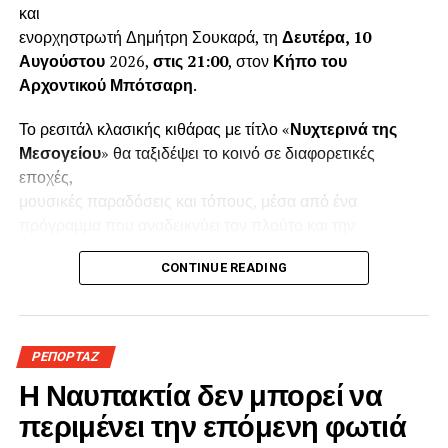
και
ενορχηστρωτή Δημήτρη Σουκαρά, τη
Δευτέρα, 10
Αυγούστου
2026,
στις 21:00
, στον
Κήπο του
Αρχοντικού Μπότσαρη
.
Το ρεσιτάλ κλασικής κιθάρας με τίτλο «
Νυχτερινά της
Μεσογείου
» θα ταξιδέψει το κοινό σε διαφορετικές
εποχές,
μουσικές παραδόσεις και τόπους, μέσα από ένα
πρόγραμμα που αναδεικνύει τον πλούτο και την
εκφραστική δύναμη της
CONTINUE READING
κιθάρας. Η εκδήλωση πραγματοποιείται με την
υποστήριξη του Ιδρύματος Δημητρίου και Αίγλης
Μπότσαρη.
Ο Δημήτρης Σουκαράς, με έδρα το Λονδίνο,
ΡΕΠΟΡΤΑΖ
συγκαταλέγεται στους σημαντικότερους Έλληνες
Η Ναυπακτία δεν μπορεί να
κιθαριστές της νεότερης
περιμένει την επόμενη φωτιά
γενιάς. Είναι απόφοιτος της Royal Academy of Music, του
University of Surrey και του Ιονίου Πανεπιστημίου, έχει