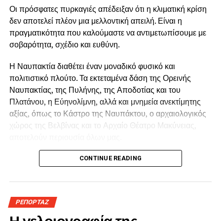
Οι πρόσφατες πυρκαγιές απέδειξαν ότι η κλιματική κρίση
Cardoso και Roland Dyens, καθώς και επιλογές από
δεν αποτελεί πλέον μια μελλοντική απειλή. Είναι η
τραγούδια των Beatles.
πραγματικότητα που καλούμαστε να αντιμετωπίσουμε με
Κάτω από τον αυγουστιάτικο ουρανό και στο ξεχωριστό
σοβαρότητα, σχέδιο και ευθύνη.
περιβάλλον Αρχοντικού Μπότσαρη, τα «Νυχτερινά της
Μεσογείου» υπόσχονται μία βραδιά υψηλής αισθητικής,
Η Ναυπακτία διαθέτει έναν μοναδικό φυσικό και
γεμάτη μελωδίες, εικόνες και μουσικά χρώματα από την
πολιτιστικό πλούτο. Τα εκτεταμένα δάση της Ορεινής
Ελλάδα, τη Μεσόγειο και τον κόσμο.
Ναυπακτίας, της Πυλήνης, της Αποδοτίας και του
Πλατάνου, η Εύηνολίμνη, αλλά και μνημεία ανεκτίμητης
αξίας, όπως το Κάστρο της Ναυπάκτου, ο αρχαιολογικός
χώρος της Βελβίνας και το Αρχαίο Θέατρο Μακύνειας,
αποτελούν περιουσία όλων μας.
Η προστασία τους δεν μπορεί να βασίζεται μόνο στην
CONTINUE READING
καταστολή μιας πυρκαγιάς όταν αυτή εκδηλωθεί.
Απαιτείται ένας ολοκληρωμένος σχεδιασμός με έμφαση
στην πρόληψη, την τεχνολογία, τον εθελοντισμό και τη
ΡΕΠΟΡΤΑΖ
διαρκή συνεργασία όλων των εμπλεκόμενων φορέων.
Η γελοιογραφία της