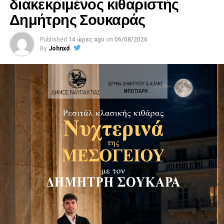
διακεκριμένος κιθαριστής
Δημήτρης Σουκαράς
Published
14 ώρες ago
on
06/08/2026
By
Johnxd